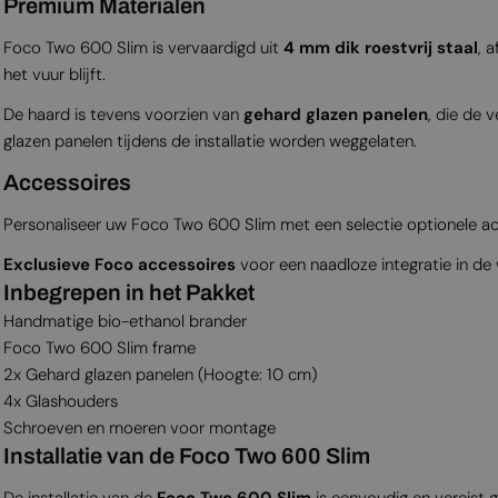
Premium Materialen
Foco Two 600 Slim is vervaardigd uit
4 mm dik roestvrij staal
, 
het vuur blijft.
De haard is tevens voorzien van
gehard glazen panelen
, die de 
glazen panelen tijdens de installatie worden weggelaten.
Accessoires
Personaliseer uw Foco Two 600 Slim met een selectie optionele ac
Exclusieve Foco accessoires
voor een naadloze integratie in de
Inbegrepen in het Pakket
Handmatige bio-ethanol brander
Foco Two 600 Slim frame
2x Gehard glazen panelen (Hoogte: 10 cm)
4x Glashouders
Schroeven en moeren voor montage
Installatie van de Foco Two 600 Slim
De installatie van de
Foco Two 600 Slim
is eenvoudig en vereist g