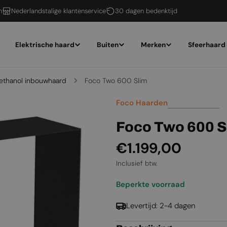
n
Nederlandstalige klantenservice
30 dagen bedenktijd
Elektrische haard
Buiten
Merken
Sfeerhaard
-ethanol inbouwhaard
Foco Two 600 Slim
Foco Haarden
Foco Two 600 S
Normale
€1.199,00
prijs
Inclusief btw.
Beperkte voorraad
Levertijd: 2-4 dagen