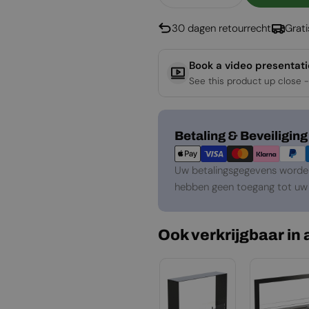
Aantal Verlagen Voor 
Aantal Verho
30 dagen retourrecht
Grat
Book a video presentat
See this product up close -
Betaalmethoden
Betaling & Beveiliging
Uw betalingsgegevens worden 
hebben geen toegang tot uw 
Ook verkrijgbaar in