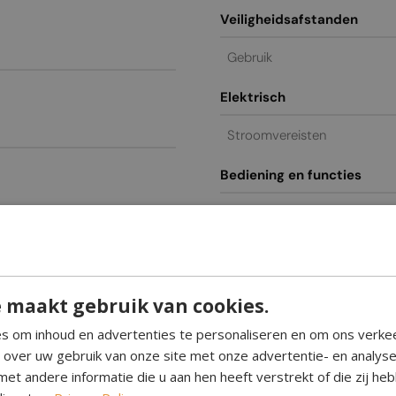
Veiligheidsafstanden
Gebruik
Elektrisch
Stroomvereisten
Bediening en functies
Afstandsbediening
l
Bediening
Glas inbegrepen
 maakt gebruik van cookies.
Algemeen / commercieel
s om inhoud en advertenties te personaliseren en om ons verke
e over uw gebruik van onze site met onze advertentie- en analys
Garantie
et andere informatie die u aan hen heeft verstrekt of die zij h