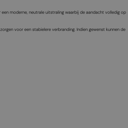
MALTESE
or een moderne, neutrale uitstraling waarbij de aandacht volledig op
NORWEGIAN
POLISH
zorgen voor een stabielere verbranding. Indien gewenst kunnen de
PORTUGUESE
ROMANIAN
RUSSIAN
SERBIAN
SLOVAK
SLOVENIAN
SPANISH
SWEDISH
TURKISH
UKRAINIAN