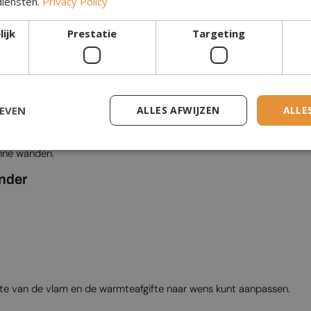
diensten.
Privacy Policy
ijk
Prestatie
Targeting
nol Haard
GEVEN
ALLES AFWIJZEN
ALLE
et twee open zijden, waardoor u van het vlammenspel kunt geniete
unne wanden.
ander
tte van de vlam en de warmteafgifte naar wens kunt aanpassen.