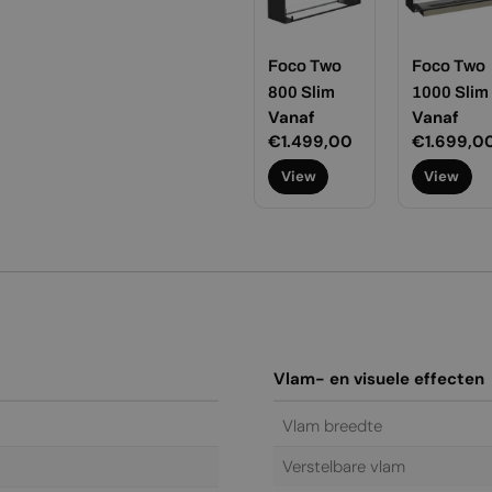
Foco Two
Foco Two
800 Slim
1000 Slim
Normale
Vanaf
Normale
Vanaf
prijs
€1.499,00
prijs
€1.699,0
View
View
Vlam- en visuele effecten
Vlam breedte
Verstelbare vlam