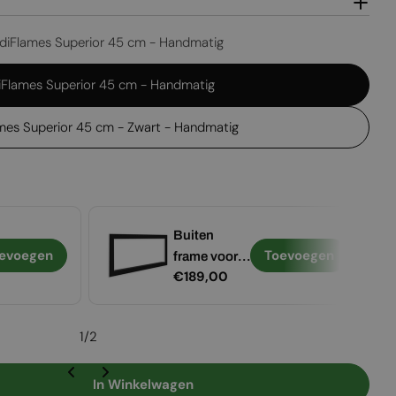
Open media 2 in
diFlames Superior 45 cm - Handmatig
iFlames Superior 45 cm - Handmatig
mes Superior 45 cm - Zwart - Handmatig
Buiten
evoegen
Toevoegen
frame voor
Normale
€189,00
Foco 600
prijs
1
/
2
In Winkelwagen