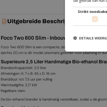
uw gebruik van hun 
Strikt noodzakel
Uitgebreide Beschrijving
Foco Two 600 Slim - Inbouw Tunnel Bio-etha
DETAILS WEER
Foco Two 600 Slim
is een compacte, doorkijk bio-ethanol haard m
slechts 20 cm is dit model uitermate geschikt voor plaatsing in d
Superieure 2,5 Liter Handmatige Bio-ethanol Br
Brandstofcapaciteit: 2,5 liter
Afmetingen: H: 7 x B: 45 x D: 16 cm
Brandduur: tot 7,5 uur per vulling
Warmteafgifte: 2,17 kW
Regelbare vlam
De bio-ethanol brander is handmatig verstelbaar, zodat u de groo