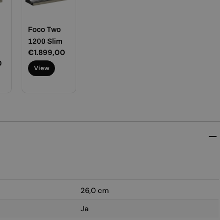
Foco Two
1200 Slim
Normale
€1.899,00
0
prijs
View
26,0 cm
Ja