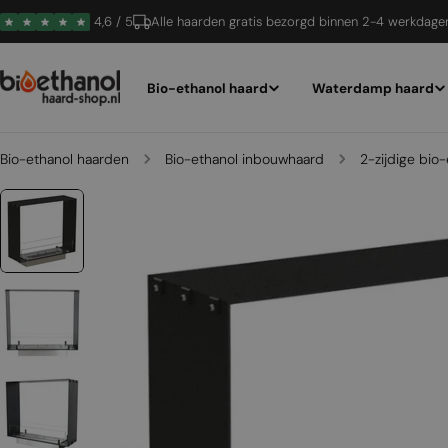
Ga
4,6 / 5
Alle haarden gratis bezorgd binnen 2-4 werkdage
naar
inhoud
Bio-ethanol haard
Waterdamp haard
Bio-ethanol haarden
Bio-ethanol inbouwhaard
2-zijdige bio