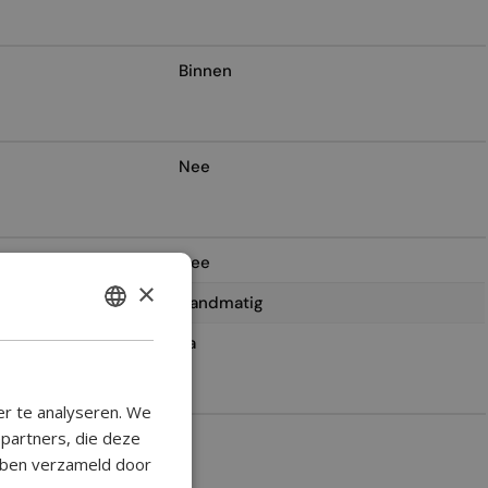
Binnen
Nee
Nee
×
Handmatig
ENGLISH
Ja
BULGARIAN
CROATIAN
er te analyseren. We
CATALAN
epartners, die deze
2
ebben verzameld door
CZECH