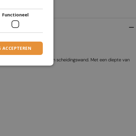
DANISH
Functioneel
DUTCH
ESTONIAN
FINNISH
FRENCH
S ACCEPTEREN
GERMAN
n aan beide kanten van een scheidingswand. Met een diepte van
GREEK
HUNGARIAN
IRISH
ICELANDIC
ITALIAN
LATVIAN
LITHUANIAN