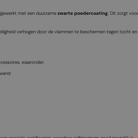
afgewerkt met een duurzame
zwarte poedercoating
. Dit zorgt vo
veiligheid verhogen door de vlammen te beschermen tegen tocht en 
cessoires, waaronder:
 wand
een speciale certificering, waardoor zelfmontage goed mogelijk is.