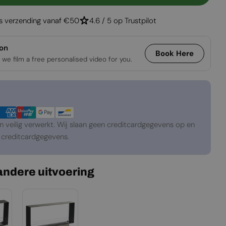
Foco Two 600 Slim
gen Voor Foco Two 600 Slim
is verzending vanaf €50
4.6 / 5 op Trustpilot
ion
Book Here
 we film a free personalised video for you.
veilig verwerkt. Wij slaan geen creditcardgegevens op en
creditcardgegevens.
 andere uitvoering