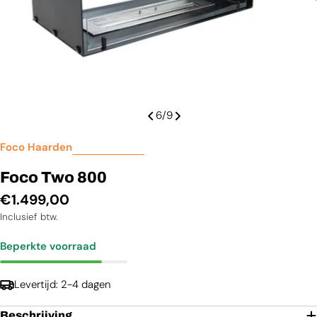
6
/
9
Foco Haarden
Foco Two 800
Normale
€1.499,00
prijs
Inclusief btw.
Beperkte voorraad
Levertijd: 2-4 dagen
Beschrijving