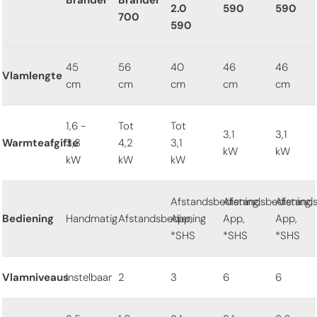
2.0
590
590
700
590
45
56
40
46
46
Vlamlengte
cm
cm
cm
cm
cm
1,6 -
Tot
Tot
3,1
3,1
Warmteafgifte
3,3
4,2
3,1
kW
kW
kW
kW
kW
Afstandsbediening,
Afstandsbediening,
Afstands
Bediening
Handmatig
Afstandsbediening
App,
App,
App,
*SHS
*SHS
*SHS
Vlamniveaus
Instelbaar
2
3
6
6