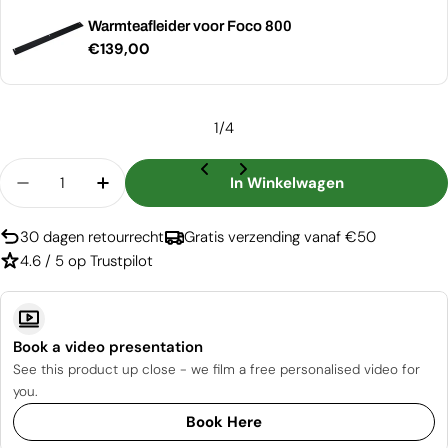
Warmteafleider voor Foco 800
Normale
€139,00
prijs
1
/
4
Aantal
In Winkelwagen
Aantal Verlagen Voor Foco Two 800
Aantal Verhogen Voor Foco Two 800
30 dagen retourrecht
Gratis verzending vanaf €50
4.6 / 5 op Trustpilot
Book a video presentation
See this product up close - we film a free personalised video for
you.
Book Here