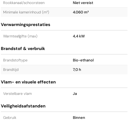
Rookkanaal/schoorsteen
Niet vereist
Minimale kamerinhoud (m³)
4.060 m³
Verwarmingsprestaties
Warmteafgifte (max)
4,4 kW
Brandstof & verbruik
Brandstoftype
Bio-ethanol
Brandtijd
7,0 h
Vlam- en visuele effecten
Verstelbare vlam
Ja
Veiligheidsafstanden
Gebruik
Binnen