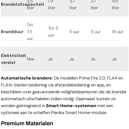
3,5
1,9
3,1
3,1
9,6
Brandstofcapaciteit
liter
liter
liter
liter
liter
Tot
Tot 5
Brandduur
7,5
5 uur
5 uur
16 uur
uur
uur
Elektriciteit
Nee
Ja
Ja
Ja
Ja
vereist
Automatische branders:
De modellen Prime Fire 2.0, FLA4 en
FLA4+ bieden bediening via afstandsbediening en app, en
beschikken over geavanceerde veiligheidssensoren die de brander
automatisch uitschakelen indien nodig. Daarnaast kunnen ze
worden geïntegreerd in
Smart Home-systemen
met een
optioneel aan te schaffen Planika Smart Home-module.
Premium Materialen