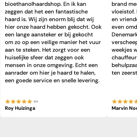
bioethanolhaardshop. En ik kan
brand mee
zeggen dat het een fantastische
vloeistof.
haard is. Wij zijn enorm blij dat wij
en vriend
hier onze haard hebben gekocht. Ook
even omda
een lange aansteker er bij gekocht
Denemark
om zo op een veilige manier het vuur
verschee
aan te steken. Het zorgt voor een
weekjes 
huiselijke sfeer dat zeggen ook
chauffeur 
mensen in onze omgeving. Echt een
behulpzaa
aanrader om hier je haard te halen,
ten zeers
een goede service en snelle levering.
5/5
Roy Huizinga
Marvin No