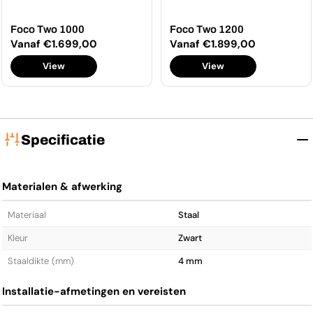
Foco Two 1000
Foco Two 1200
Normale
Vanaf €1.699,00
Normale
Vanaf €1.899,00
prijs
prijs
View
View
Specificatie
Materialen & afwerking
Materiaal
Staal
Kleur
Zwart
Staal­dikte (mm)
4 mm
Installatie-afmetingen en vereisten