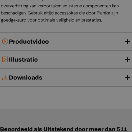
oververhitting kan veroorzaken en interne componenten kan
beschadigen. Gebruik altijd accessoires die door Planika zijn
goedgekeurd voor optimale veiligheid en prestaties.
Productvideo
Illustratie
Downloads
Technische kaart
Installatiehandleiding
Gebruikershandleiding
Beoordeeld als Uitstekend door meer dan 511
Productblad