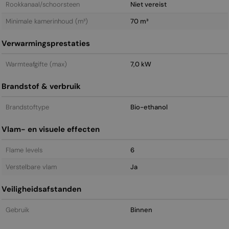
Rookkanaal/schoorsteen
Niet vereist
Minimale kamerinhoud (m³)
70 m³
Verwarmingsprestaties
Warmteafgifte (max)
7,0 kW
Brandstof & verbruik
Brandstoftype
Bio-ethanol
Vlam- en visuele effecten
Flame levels
6
Verstelbare vlam
Ja
Veiligheidsafstanden
Gebruik
Binnen