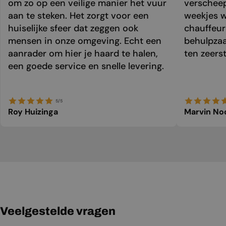
om zo op een veilige manier het vuur
verschee
aan te steken. Het zorgt voor een
weekjes 
huiselijke sfeer dat zeggen ook
chauffeur 
mensen in onze omgeving. Echt een
behulpzaa
aanrader om hier je haard te halen,
ten zeers
een goede service en snelle levering.
5/5
Roy Huizinga
Marvin No
Veelgestelde vragen