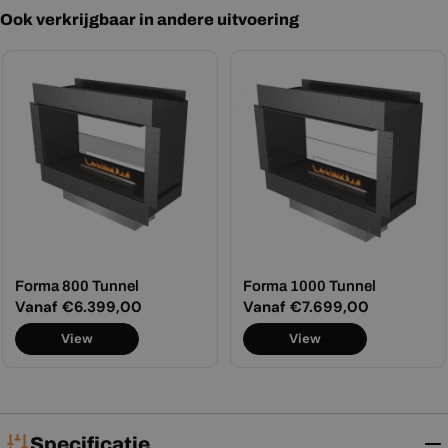
Ook verkrijgbaar in andere uitvoering
Forma 800 Tunnel
Forma 1000 Tunnel
Normale
Vanaf €6.399,00
Normale
Vanaf €7.699,00
prijs
prijs
View
View
Specificatie