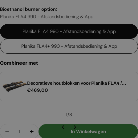
Bioethanol burner option:
Planika FLA4 990 - Afstandsbediening & App
Planika FLA4 990 - Afstandsbediening & App
Planika FLA4+ 990 - Afstandsbediening & App
Combineer met
Decoratieve houtblokken voor Planika FLA4 /
Normale
€469,00
PrimeFire - Maat 990
prijs
1
/
3
Aantal
In Winkelwagen
Aantal Verlagen Voor Forma 1200 Tunnel
Aantal Verhogen Voor Forma 1200 Tunn