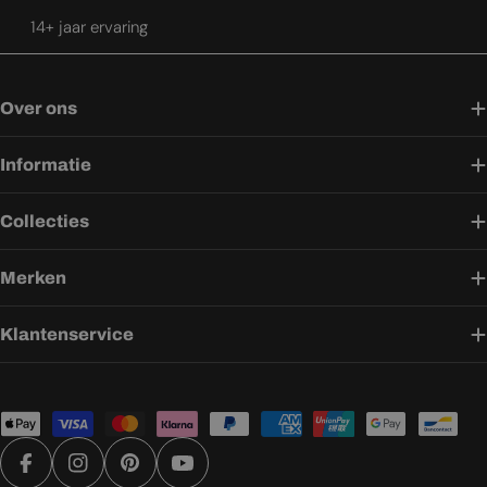
14+ jaar ervaring
Over ons
Informatie
Collecties
Merken
Klantenservice
Betaalmethoden
Facebook
Instagram
Pinterest
YouTube