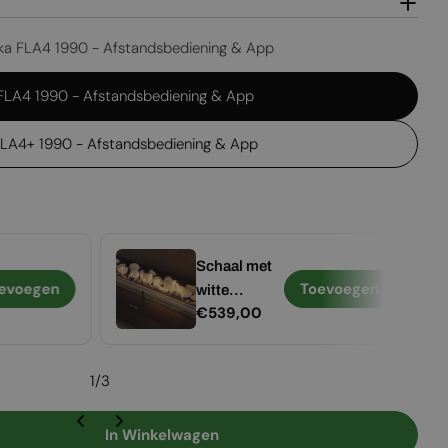
ika FLA4 1990 - Afstandsbediening & App
 FLA4 1990 - Afstandsbediening & App
FLA4+ 1990 - Afstandsbediening & App
Schaal met
evoegen
Toevoegen
witte
Normale
€539,00
keramische
prijs
stenen -
Voor Planika
1
/
3
FLA4 1990
In Winkelwagen