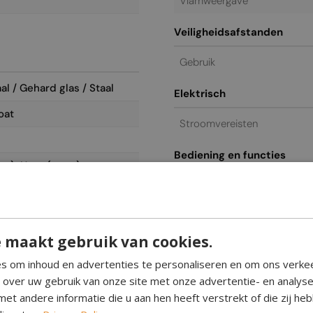
Vlamweergave
Veiligheidsafstanden
Gebruik
al / Gehard glas / Staal
Elektrisch
oat
Stroomvereisten
Bediening en functies
ra); Hout (extra)
Afstandsbediening
Bediening
t
 maakt gebruik van cookies.
Glas inbegrepen
s om inhoud en advertenties te personaliseren en om ons verke
e over uw gebruik van onze site met onze advertentie- en analys
Algemeen / commercieel
et andere informatie die u aan hen heeft verstrekt of die zij h