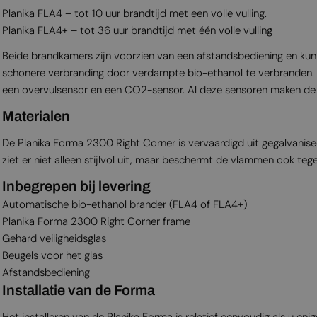
Planika FLA4 – tot 10 uur brandtijd met een volle vulling.
Planika FLA4+ – tot 36 uur brandtijd met één volle vulling
Beide brandkamers zijn voorzien van een afstandsbediening en kun
schonere verbranding door verdampte bio-ethanol te verbranden. Da
een overvulsensor en een CO2-sensor. Al deze sensoren maken de br
Materialen
De Planika Forma 2300 Right Corner is vervaardigd uit gegalvanise
ziet er niet alleen stijlvol uit, maar beschermt de vlammen ook teg
Inbegrepen bij levering
Automatische bio-ethanol brander (FLA4 of FLA4+)
Planika Forma 2300 Right Corner frame
Gehard veiligheidsglas
Beugels voor het glas
Afstandsbediening
Installatie van de Forma
Het installeren van de Planika Forma is relatief eenvoudig als u enig