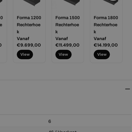
00
Forma 1200
Forma 1500
Forma 1800
e
Rechterhoe
Rechterhoe
Rechterhoe
k
k
k
Normale
Vanaf
Normale
Vanaf
Normale
Vanaf
0
prijs
€9.699,00
prijs
€11.499,00
prijs
€14.199,00
View
View
View
6