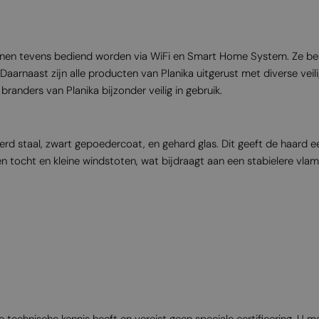
nen tevens bediend worden via WiFi en Smart Home System. Ze besc
arnaast zijn alle producten van Planika uitgerust met diverse veil
anders van Planika bijzonder veilig in gebruik.
erd staal, zwart gepoedercoat, en gehard glas. Dit geeft de haard 
en tocht en kleine windstoten, wat bijdraagt aan een stabielere vlam
e technische kennis heeft en vereist geen speciale certificering. U ma