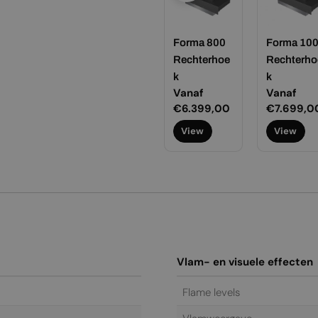
rma 1800
Forma 2700
Forma 800
Forma 10
chterhoe
Rechterhoe
Rechterhoe
Rechterho
k
k
k
ormale
naf
Normale
Vanaf
Normale
Vanaf
Normale
Vanaf
ijs
4.199,00
prijs
€25.199,00
prijs
€6.399,00
prijs
€7.699,0
View
View
View
View
Vlam- en visuele effecten
Flame levels