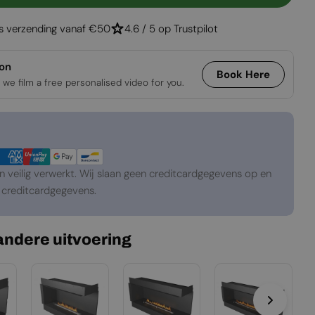
Forma 2300 Right Corner
gen Voor Forma 2300 Right Corner
is verzending vanaf €50
4.6 / 5 op Trustpilot
ion
Book Here
 we film a free personalised video for you.
veilig verwerkt. Wij slaan geen creditcardgegevens op en
creditcardgegevens.
 andere uitvoering