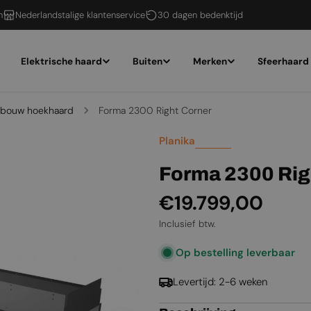
n
Nederlandstalige klantenservice
30 dagen bedenktijd
Elektrische haard
Buiten
Merken
Sfeerhaard
inbouw hoekhaard
Forma 2300 Right Corner
Planika
Forma 2300 Rig
Normale
€19.799,00
prijs
Inclusief btw.
Op bestelling leverbaar
Levertijd: 2-6 weken