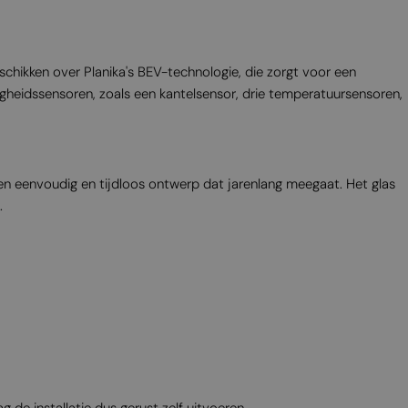
MALTESE
NORWEGIAN
hikken over Planika's BEV-technologie, die zorgt voor een
POLISH
igheidssensoren, zoals een kantelsensor, drie temperatuursensoren,
PORTUGUESE
ROMANIAN
RUSSIAN
een eenvoudig en tijdloos ontwerp dat jarenlang meegaat. Het glas
SERBIAN
.
SLOVAK
SLOVENIAN
SPANISH
SWEDISH
TURKISH
UKRAINIAN
g de installatie dus gerust zelf uitvoeren.