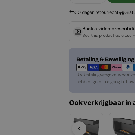
Aantal Verlagen Voor 
Aantal Verho
30 dagen retourrecht
Grat
Book a video presentat
See this product up close -
Betaalmethoden
Betaling & Beveiliging
Uw betalingsgegevens worden 
hebben geen toegang tot uw 
Ook verkrijgbaar in