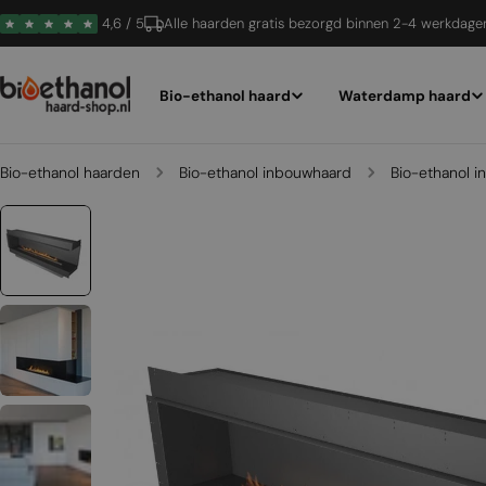
Ga
4,6 / 5
Alle haarden gratis bezorgd binnen 2-4 werkdage
naar
inhoud
Bio-ethanol haard
Waterdamp haard
Bio-ethanol haarden
Bio-ethanol inbouwhaard
Bio-ethanol 