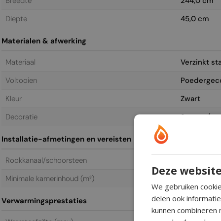
Breedte
244,0 cm
Diepte
45,0 cm
Materialen & afwerking
Materiaal
Verzinkt sta
Voltooien
Poedergec
Kleur
Zwart
Decoratie
Stenen (ext
Installatie-afmetingen en vereisten
Rookkanaal/schoorsteen
Niet vereis
Deze website
Minimale kamerinhoud (m³)
180 m³
We gebruiken cookie
delen ook informati
Verwarmingsprestaties
kunnen combineren m