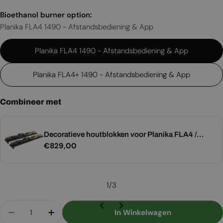
Bioethanol burner option:
Planika FLA4 1490 - Afstandsbediening & App
Planika FLA4 1490 - Afstandsbediening & App
Planika FLA4+ 1490 - Afstandsbediening & App
Combineer met
Decoratieve houtblokken voor Planika FLA4 /
Normale
€829,00
PrimeFire - Maat 1490
prijs
1
/
3
Aantal
In Winkelwagen
Aantal Verlagen Voor Forma 1800 Tunnel
Aantal Verhogen Voor Forma 1800 Tunn