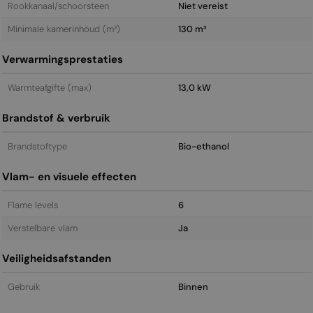
Rookkanaal/schoorsteen
Niet vereist
Minimale kamerinhoud (m³)
130 m³
Verwarmingsprestaties
Warmteafgifte (max)
13,0 kW
Brandstof & verbruik
Brandstoftype
Bio-ethanol
Vlam- en visuele effecten
Flame levels
6
Verstelbare vlam
Ja
Veiligheidsafstanden
Gebruik
Binnen