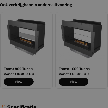
Ook verkrijgbaar in andere uitvoering
Forma 800 Tunnel
Forma 1000 Tunnel
Normale
Vanaf €6.399,00
Normale
Vanaf €7.699,00
prijs
prijs
View
View
Specificatie