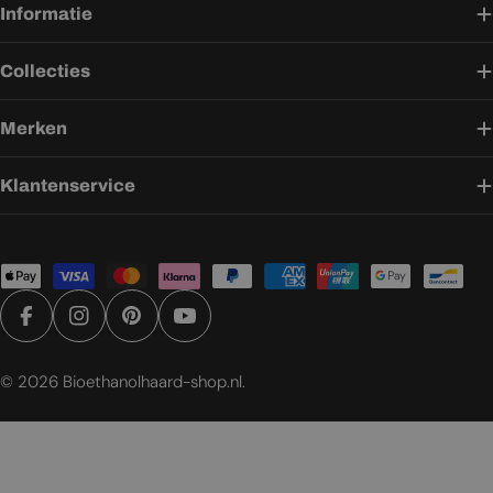
Informatie
Collecties
Merken
Klantenservice
Betaalmethoden
Facebook
Instagram
Pinterest
YouTube
© 2026
Bioethanolhaard-shop.nl
.