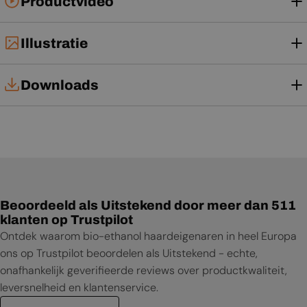
Productvideo
Illustratie
Downloads
Technische kaart
Installatiehandleiding
Gebruikershandleiding
Beoordeeld als Uitstekend door meer dan 511
Productblad
klanten op Trustpilot
Ontdek waarom bio-ethanol haardeigenaren in heel Europa
ons op Trustpilot beoordelen als Uitstekend - echte,
onafhankelijk geverifieerde reviews over productkwaliteit,
leversnelheid en klantenservice.