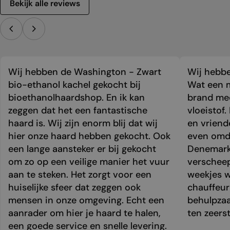
Bekijk alle reviews
Wij hebben de Washington - Zwart
Wij hebbe
bio-ethanol kachel gekocht bij
Wat een m
bioethanolhaardshop. En ik kan
brand mee
zeggen dat het een fantastische
vloeistof.
haard is. Wij zijn enorm blij dat wij
en vriend
hier onze haard hebben gekocht. Ook
even omda
een lange aansteker er bij gekocht
Denemark
om zo op een veilige manier het vuur
verschee
aan te steken. Het zorgt voor een
weekjes 
huiselijke sfeer dat zeggen ook
chauffeur 
mensen in onze omgeving. Echt een
behulpzaa
aanrader om hier je haard te halen,
ten zeers
een goede service en snelle levering.