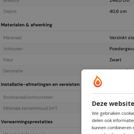
Breedte
244,0 cm
Diepte
40,6 cm
Materialen & afwerking
Materiaal
Verzinkt sta
Voltooien
Poedergec
Kleur
Zwart
Decoratie
Stenen (ext
Installatie-afmetingen en vereisten
Rookkanaal/schoorsteen
Niet vereis
Deze website
Minimale kamerinhoud (m³)
180 m³
We gebruiken cookie
delen ook informati
Verwarmingsprestaties
kunnen combineren m