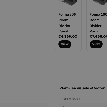
rma 1800
Forma 2700
Forma 800
Forma 10
oom
Room
Room
Room
vider
Divider
Divider
Divider
ormale
naf
Normale
Vanaf
Normale
Vanaf
Normale
Vanaf
ijs
4.199,00
prijs
€25.199,00
prijs
€6.399,00
prijs
€7.699,0
View
View
View
View
Vlam- en visuele effecten
Flame levels