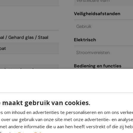
Verstelbare vlam
Veiligheidsafstanden
Gebruik
al / Gehard glas / Staal
Elektrisch
oat
Stroomvereisten
Bediening en functies
ra); Hout (extra)
Afstandsbediening
Bediening
t
 maakt gebruik van cookies.
Glas inbegrepen
s om inhoud en advertenties te personaliseren en om ons verke
e over uw gebruik van onze site met onze advertentie- en analys
Algemeen / commercieel
et andere informatie die u aan hen heeft verstrekt of die zij h