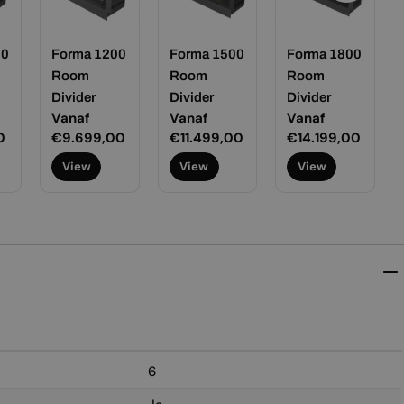
00
Forma 1200
Forma 1500
Forma 1800
Room
Room
Room
Divider
Divider
Divider
Normale
Vanaf
Normale
Vanaf
Normale
Vanaf
0
prijs
€9.699,00
prijs
€11.499,00
prijs
€14.199,00
View
View
View
6