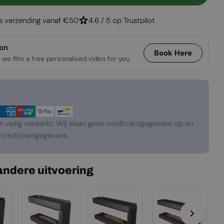
 Forma 2300 Room Divider
gen Voor Forma 2300 Room Divider
is verzending vanaf €50
4.6 / 5 op Trustpilot
ion
Book Here
 we film a free personalised video for you.
veilig verwerkt. Wij slaan geen creditcardgegevens op en
creditcardgegevens.
 andere uitvoering