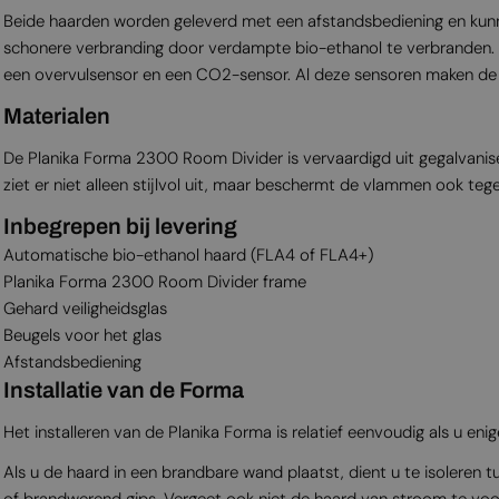
Beide haarden worden geleverd met een afstandsbediening en kunn
schonere verbranding door verdampte bio-ethanol te verbranden. Da
een overvulsensor en een CO2-sensor. Al deze sensoren maken de br
Materialen
De Planika Forma 2300 Room Divider is vervaardigd uit gegalvanise
ziet er niet alleen stijlvol uit, maar beschermt de vlammen ook teg
Inbegrepen bij levering
Automatische bio-ethanol haard (FLA4 of FLA4+)
Planika Forma 2300 Room Divider frame
Gehard veiligheidsglas
Beugels voor het glas
Afstandsbediening
Installatie van de Forma
Het installeren van de Planika Forma is relatief eenvoudig als u enig
Als u de haard in een brandbare wand plaatst, dient u te isoleren
of brandwerend gips. Vergeet ook niet de haard van stroom te voo