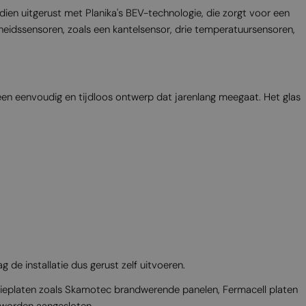
MALTESE
n uitgerust met Planika's BEV-technologie, die zorgt voor een
heidssensoren, zoals een kantelsensor, drie temperatuursensoren,
NORWEGIAN
POLISH
PORTUGUESE
een eenvoudig en tijdloos ontwerp dat jarenlang meegaat. Het glas
ROMANIAN
RUSSIAN
SERBIAN
SLOVAK
SLOVENIAN
SPANISH
SWEDISH
TURKISH
g de installatie dus gerust zelf uitvoeren.
UKRAINIAN
latieplaten zoals Skamotec brandwerende panelen, Fermacell platen
 worden aangesloten.