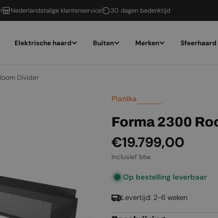
n
Nederlandstalige klantenservice
30 dagen bedenktijd
Elektrische haard
Buiten
Merken
Sfeerhaard
oom Divider
Planika
Forma 2300 Roo
Normale
€19.799,00
prijs
Inclusief btw.
Op bestelling leverbaar
Levertijd: 2-6 weken