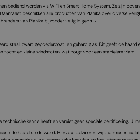
en bediend worden via WiFi en Smart Home System. Ze zijn bovendie
arnaast beschikken alle producten van Planika over diverse veilig
anders van Planika bijzonder veilig in gebruik.
erd staal, zwart gepoedercoat, en gehard glas. Dit geeft de haard 
en tocht en kleine windstoten, wat zorgt voor een stabielere vlam.
e technische kennis heeft en vereist geen speciale certificering. U ma
 tussen de haard en de wand. Hiervoor adviseren wij thermische iso
rzien, aangezien alle automatische haarden op het lichtnet moeten