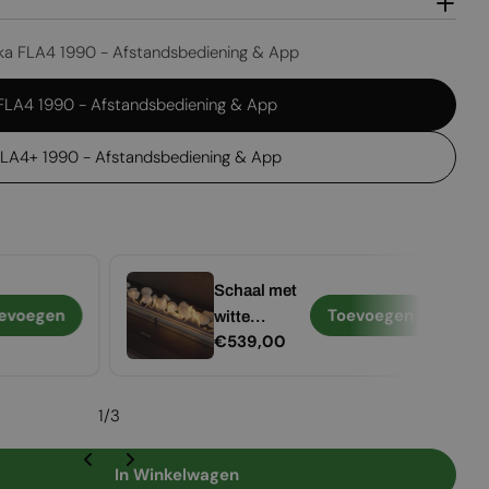
ika FLA4 1990 - Afstandsbediening & App
 FLA4 1990 - Afstandsbediening & App
FLA4+ 1990 - Afstandsbediening & App
Schaal met
evoegen
Toevoegen
witte
Normale
€539,00
keramische
prijs
stenen -
Voor Planika
1
/
3
FLA4 1990
In Winkelwagen