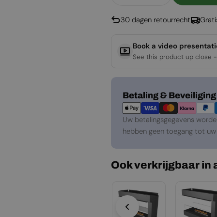
Aantal Verlagen Voor
Aantal Verho
30 dagen retourrecht
Grat
Book a video presentat
See this product up close -
Betaalmethoden
Betaling & Beveiliging
Uw betalingsgegevens worden 
hebben geen toegang tot uw 
Ook verkrijgbaar in