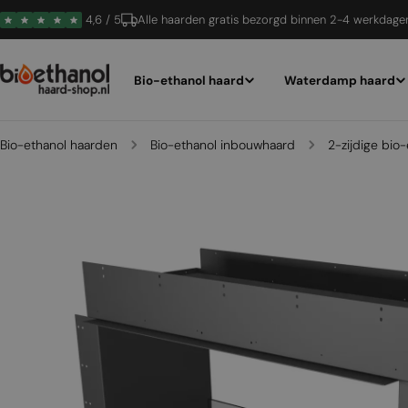
Ga
4,6 / 5
Alle haarden gratis bezorgd binnen 2-4 werkdage
naar
inhoud
Bio-ethanol haard
Waterdamp haard
Bio-ethanol haarden
Bio-ethanol inbouwhaard
2-zijdige bio