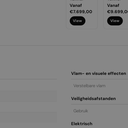
ormale
naf
Normale
Vanaf
Normale
Vanaf
Normale
Vanaf
ijs
9.799,00
prijs
€25.199,00
prijs
€7.699,00
prijs
€9.699,0
View
View
View
View
Vlam- en visuele effecten
Verstelbare vlam
Veiligheidsafstanden
Gebruik
Elektrisch