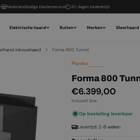
n
Nederlandstalige klantenservice
30 dagen bedenktijd
Elektrische haard
Buiten
Merken
Sfeerhaard
-ethanol inbouwhaard
Forma 800 Tunnel
Planika
Forma 800 Tunn
Normale
€6.399,00
prijs
Inclusief btw.
Op bestelling leverbaar
Levertijd: 2-6 weken