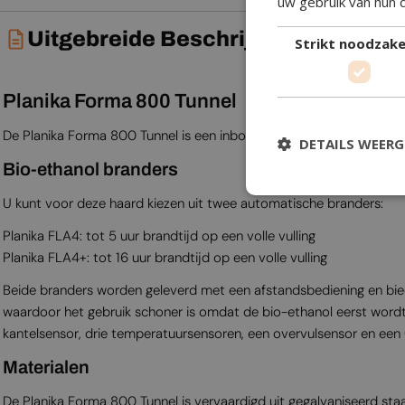
uw gebruik van hun 
Uitgebreide Beschrijving
Strikt noodzakel
Planika Forma 800 Tunnel
De Planika Forma 800 Tunnel is een inbouw bio-ethanol haard waa
DETAILS WEER
Bio-ethanol branders
U kunt voor deze haard kiezen uit twee automatische branders:
Planika FLA4: tot 5 uur brandtijd op een volle vulling
Planika FLA4+: tot 16 uur brandtijd op een volle vulling
Beide branders worden geleverd met een afstandsbediening en bied
waardoor het gebruik schoner is omdat de bio-ethanol eerst wordt 
kantelsensor, drie temperatuursensoren, een overvulsensor en een C
Materialen
De Planika Forma 800 Tunnel is vervaardigd uit gegalvaniseerd sta