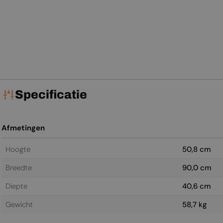
Normale
Vanaf
Normale
Vanaf
Normale
Vanaf
N
Va
prijs
€9.699,00
prijs
€11.499,00
prijs
€14.199,00
pr
€1
View
View
View
Specificatie
Afmetingen
Hoogte
50,8 cm
Breedte
90,0 cm
Diepte
40,6 cm
Gewicht
58,7 kg