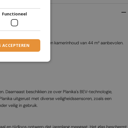
DANISH
Functioneel
DUTCH
ESTONIAN
FINNISH
n. Voor deze haard wordt een kamerinhoud van 44 m³ aanbevolen.
FRENCH
S ACCEPTEREN
GERMAN
GREEK
HUNGARIAN
IRISH
. Daarnaast beschikken ze over Planika's BEV-technologie,
ICELANDIC
anika uitgerust met diverse veiligheidssensoren, zoals een
ITALIAN
r veilig in gebruik.
LATVIAN
LITHUANIAN
raal en tijdloos ontwerp dat jarenlang meegaat. Het glas beschermt