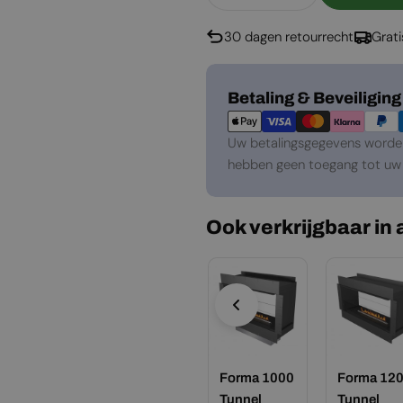
Aantal Verlagen Voor
Aantal Verho
30 dagen retourrecht
Grat
Betaalmethoden
Betaling & Beveiliging
Uw betalingsgegevens worden 
hebben geen toegang tot uw 
Ook verkrijgbaar in
rma 2300
Forma 2700
Forma 1000
Forma 12
nnel
Tunnel
Tunnel
Tunnel