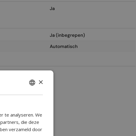
Ja
Ja (inbegrepen)
Automatisch
2
×
ENGLISH
BULGARIAN
CROATIAN
er te analyseren. We
CATALAN
epartners, die deze
ebben verzameld door
CZECH