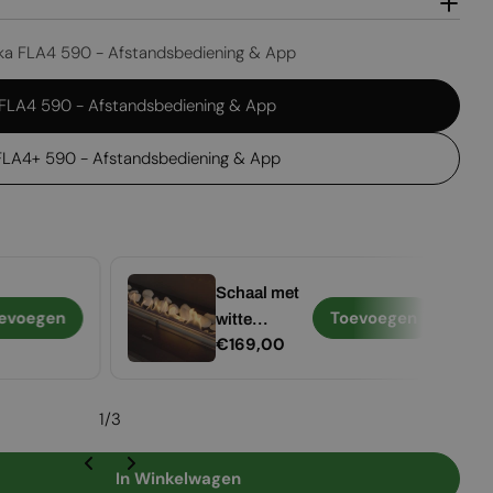
ika FLA4 590 - Afstandsbediening & App
 FLA4 590 - Afstandsbediening & App
 FLA4+ 590 - Afstandsbediening & App
Schaal met
evoegen
Toevoegen
witte
Normale
€169,00
keramische
prijs
stenen –
voor Planika
1
/
3
FLA4 &
Prime Fire
In Winkelwagen
590