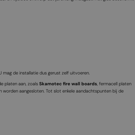
MALTESE
NORWEGIAN
POLISH
PORTUGUESE
ROMANIAN
RUSSIAN
SERBIAN
U mag de installatie dus gerust zelf uitvoeren.
SLOVAK
de platen aan, zoals
Skamotec fire wall boards
, fermacell platen
SLOVENIAN
 worden aangesloten. Tot slot enkele aandachtspunten bij de
SPANISH
SWEDISH
TURKISH
UKRAINIAN