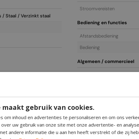
Stroomvereisten
/ Staal / Verzinkt staal
Bediening en functies
Afstandsbediening
Bediening
Algemeen / commercieel
Garantie
 maakt gebruik van cookies.
l
s om inhoud en advertenties te personaliseren en om ons verke
e over uw gebruik van onze site met onze advertentie- en analys
et andere informatie die u aan hen heeft verstrekt of die zij h