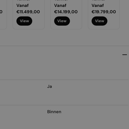
Normale
Vanaf
Normale
Vanaf
Normale
Vanaf
0
prijs
€11.499,00
prijs
€14.199,00
prijs
€19.799,00
View
View
View
Ja
Binnen