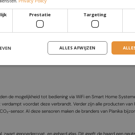
diensten.
Privacy Policy
ijk
Prestatie
Targeting
rbij de vlammen zichtbaar zijn vanaf twee tegenoverliggende zijde
GEVEN
ALLES AFWIJZEN
ALLE
en de mogelijkheid tot bediening via WiFi en Smart Home Systemen
verdampt voordat deze verbrandt. Verder zijn alle producten van Pl
O₂-sensor. Al deze sensoren maken de branders van Planika bijzonde
al, zwart gepoedercoat, en gehard glas. Dit geeft de haard een neut