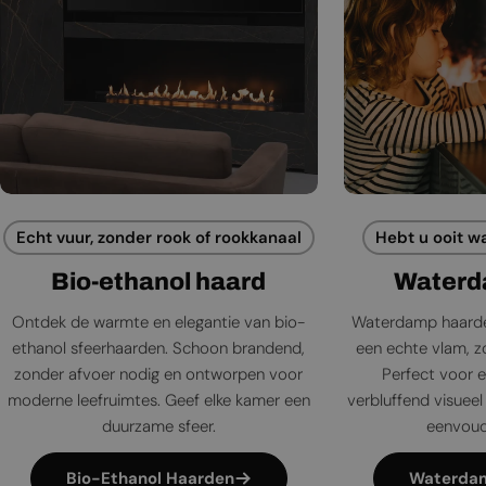
Echt vuur, zonder rook of rookkanaal
Hebt u ooit w
Bio-ethanol haard
Waterd
Ontdek de warmte en elegantie van bio-
Waterdamp haarde
ethanol sfeerhaarden. Schoon brandend,
een echte vlam, zo
zonder afvoer nodig en ontworpen voor
Perfect voor e
moderne leefruimtes. Geef elke kamer een
verbluffend visueel 
duurzame sfeer.
eenvoudi
Bio-Ethanol Haarden
Waterda