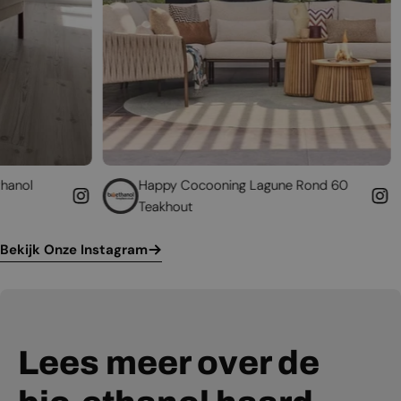
Happy Cocooning Lagune Rond 60
Geef uw bes
Teakhout
leven
Bekijk Onze Instagram
Lees meer over de