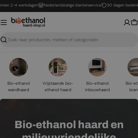
Ga
2-4 werkdagen
Nederlandstalige klantenservice
30 dagen bedenktijd
naar
inhoud
W
Zoeken
Bio-ethanol
Vrijstaande bio-
Bio-ethanol
Bio-et
wandhaard
ethanol haard
inbouwhaard
bran
Bio-ethanol haard en
milieuvriendelijke