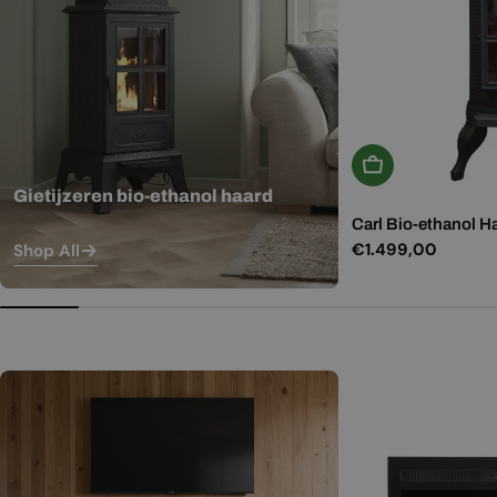
In Winkelwagen
Gietijzeren bio-ethanol haard
Carl Bio-ethanol H
Normale
€1.499,00
Shop All
prijs