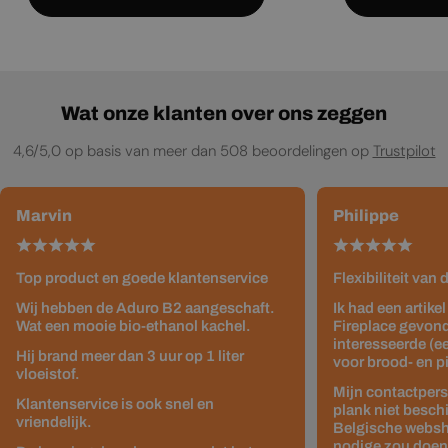
Wat onze klanten over ons zeggen
4,6/5,0 op basis van meer dan 508 beoordelingen op
Trustpilot
Marvin
Philippe
Top product en goede klantenservice
Flexibiliteit van
Wij hebben de Aduro B2 aangeschaft.
Ik had een artike
Wat een mooie bio-ethanol kachel.
Fireplace gevond
interesseerde (e
Hij brand meer dan 3 uur op 1 liter
voor brood- en p
vloeistof.
Mijn contactpers
Klantenservice is ook snel en
plank niet besch
vriendelijk.
Belgische websho
nodige zou doen z