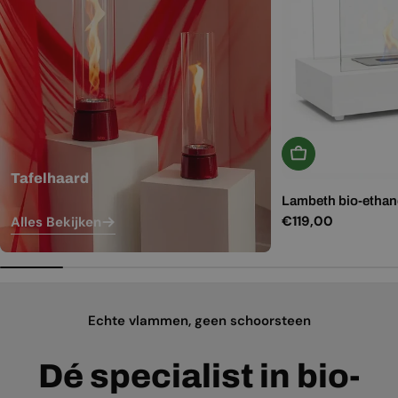
In Winkelwagen
Tafelhaard
Lambeth bio-ethano
Normale
€119,00
Alles Bekijken
prijs
Echte vlammen, geen schoorsteen
Dé specialist in bio-