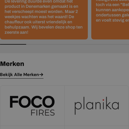
De levering duurde even omdat het
toch via een "Be
product in Denemarken gemaakt is en
kunnen aankopen
het verscheept moest worden. Maar 2
ondertussen gelev
weekjes wachten was het waard! De
en voelt stevig e
chauffeur ook uiterst vriendelijk en
behulpzaam. Wij bevelen deze shop ten
zeerste aan!
Merken
Bekijk Alle Merken