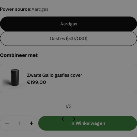
Power source:
Aardgas
Aardgas
Gasfles (G31/G30)
Combineer met
Zwarte Galio gasfles cover
Normale
€199,00
prijs
1
/
3
Aantal
In Winkelwagen
Aantal Verlagen Voor Galio Inzethaard 2000 - 
Aantal Verhogen Voor Galio Inzethaar