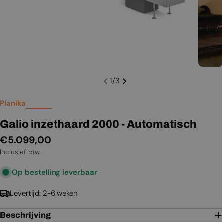
1
/
3
Planika
Galio inzethaard 2000 - Automatisch
Normale
€5.099,00
prijs
Inclusief btw.
Op bestelling leverbaar
Levertijd: 2-6 weken
Beschrijving