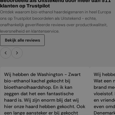
Beoordeeld als Uitstekend door meer dan 511
klanten op Trustpilot
Ontdek waarom bio-ethanol haardeigenaren in heel Europa
ons op Trustpilot beoordelen als Uitstekend - echte,
onafhankelijk geverifieerde reviews over productkwaliteit,
leversnelheid en klantenservice.
Bekijk alle reviews
Wij hebben de Washington - Zwart
Wij hebbe
bio-ethanol kachel gekocht bij
Wat een m
bioethanolhaardshop. En ik kan
brand mee
zeggen dat het een fantastische
vloeistof.
haard is. Wij zijn enorm blij dat wij
en vriend
hier onze haard hebben gekocht. Ook
even omda
een lange aansteker er bij gekocht
Denemark