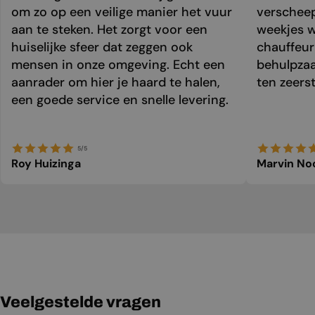
om zo op een veilige manier het vuur
verschee
aan te steken. Het zorgt voor een
weekjes 
huiselijke sfeer dat zeggen ook
chauffeur 
mensen in onze omgeving. Echt een
behulpzaa
aanrader om hier je haard te halen,
ten zeers
een goede service en snelle levering.
5/5
Roy Huizinga
Marvin No
Veelgestelde vragen