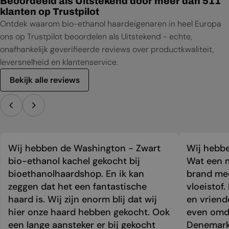
Beoordeeld als Uitstekend door meer dan 511
klanten op Trustpilot
Ontdek waarom bio-ethanol haardeigenaren in heel Europa
ons op Trustpilot beoordelen als Uitstekend - echte,
onafhankelijk geverifieerde reviews over productkwaliteit,
leversnelheid en klantenservice.
Bekijk alle reviews
Wij hebben de Washington - Zwart
Wij hebbe
bio-ethanol kachel gekocht bij
Wat een m
bioethanolhaardshop. En ik kan
brand mee
zeggen dat het een fantastische
vloeistof.
haard is. Wij zijn enorm blij dat wij
en vriend
hier onze haard hebben gekocht. Ook
even omda
een lange aansteker er bij gekocht
Denemark