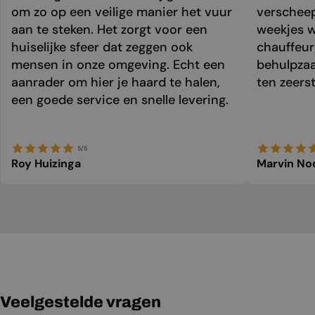
om zo op een veilige manier het vuur
verschee
aan te steken. Het zorgt voor een
weekjes 
huiselijke sfeer dat zeggen ook
chauffeur 
mensen in onze omgeving. Echt een
behulpzaa
aanrader om hier je haard te halen,
ten zeers
een goede service en snelle levering.
5/5
Roy Huizinga
Marvin No
Veelgestelde vragen