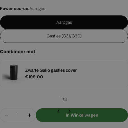
Power source:
Aardgas
Aardgas
Gasfles (G31/G30)
Combineer met
Zwarte Galio gasfles cover
Normale
€199,00
prijs
1
/
3
Aantal
In Winkelwagen
Aantal Verlagen Voor Galio Inzethaard 2000 - 
Aantal Verhogen Voor Galio Inzethaar