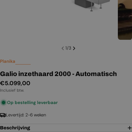
1
/
3
Planika
Galio inzethaard 2000 - Automatisch
Normale
€5.099,00
prijs
Inclusief btw.
Op bestelling leverbaar
Levertijd: 2-6 weken
Beschrijving