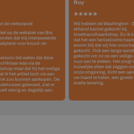
Roy
van de verkoopcel
Wij hebben de Washington - Z
ethanol kachel gekocht bij
tikel op de webstek van Bio
bioethanolhaardshop. En ik 
onden dat mij interesseerde
dat het een fantastische haard 
edplank voor brood- en
enorm blij dat wij hier onze 
gekocht. Ook een lange aanste
gekocht om zo op een veilige
ersoon liet weten dat deze
vuur aan te steken. Het zorgt
schikbaar was via de
huiselijke sfeer dat zeggen o
shop maar dat hij het nodige
onze omgeving. Echt een aan
 ik het artikel toch via een
uw haard te halen, een goede 
link zou kunnen aankopen. De
snelle levering.
dertussen geleverd, ziet er
oelt stevig en degelijk aan.