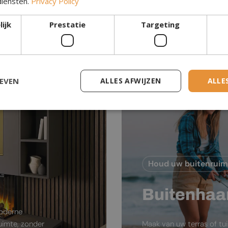
diensten.
Privacy Policy
Waterdamp Haar
ijk
Prestatie
Targeting
GEVEN
ALLES AFWIJZEN
ALLE
Houd uw buitenrui
Buitenhaa
moderne
ruimte, zonder
Maak van uw terras of tu