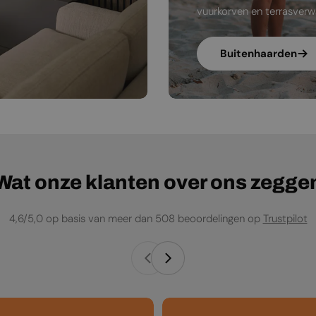
vuurkorven en terrasverw
Buitenhaarden
Wat onze klanten over ons zegge
4,6/5,0 op basis van meer dan 508 beoordelingen op
Trustpilot