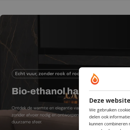
Echt vuur, zonder rook of rookkanaal
Bio-ethanol haard
Deze website
Ontdek de warmte en elegantie van bio-ethanol sfeerhaarde
We gebruiken cookie
zonder afvoer nodig en ontworpen voor moderne leefruimtes
delen ook informati
duurzame sfeer.
kunnen combineren m