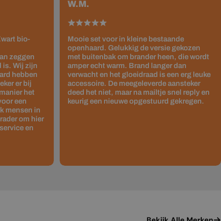
W.M.
wart bio-
Mooie set voor in kleine bestaande
openhaard. Gelukkig de versie gekozen
kan zeggen
met buitenbak om brander heen, die wordt
is. Wij zijn
amper echt warm. Brand langer dan
haard hebben
verwacht en het gloeidraad is een erg leuke
ker er bij
accessoire. De meegeleverde aansteker
 manier het
deed het niet, maar na mailtje snel reply en
 voor een
keurig een nieuwe opgestuurd gekregen.
ok mensen in
rader om hier
service en
Bekijk Alle Merken