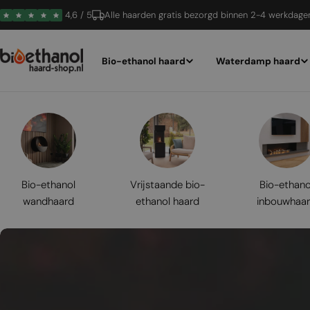
Ga
4,6 / 5
Alle haarden gratis bezorgd binnen 2-4 werkdage
naar
inhoud
Bio-ethanol haard
Waterdamp haard
Bio-ethanol
Vrijstaande bio-
Bio-ethano
wandhaard
ethanol haard
inbouwhaa