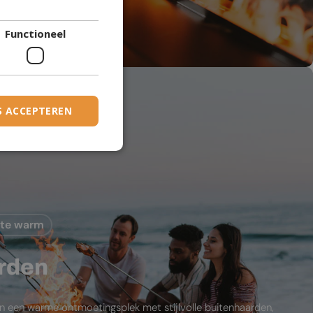
DANISH
den
Functioneel
DUTCH
ESTONIAN
FINNISH
FRENCH
S ACCEPTEREN
GERMAN
GREEK
HUNGARIAN
IRISH
mte warm
ICELANDIC
ITALIAN
rden
LATVIAN
LITHUANIAN
in een warme ontmoetingsplek met stijlvolle buitenhaarden,