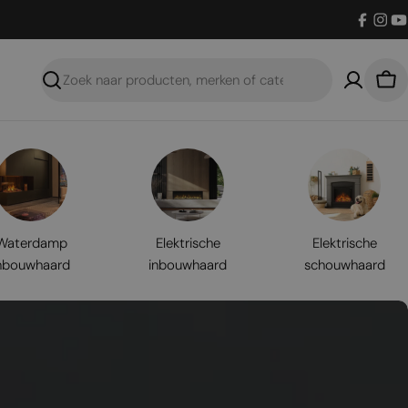
Facebo
Inst
Y
Zoeken
Win
Waterdamp
Elektrische
Elektrische
nbouwhaard
inbouwhaard
schouwhaard