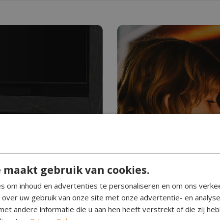
Hebt u ooit water z
Waterdam
 maakt gebruik van cookies.
n. Schoon brandend,
Waterdamp haarden creëre
s om inhoud en advertenties te personaliseren en om ons verke
. Geef elke kamer een
Perfect voor elke ruimte, 
e over uw gebruik van onze site met onze advertentie- en analys
eenvoudig in gebruik.
et andere informatie die u aan hen heeft verstrekt of die zij h