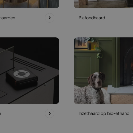
haarden
Plafondhaard
h
Inzethaard op bio-ethanol