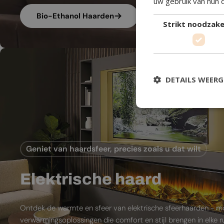
uw gebruik van hun 
Bio-Ethanol Haarden
Strikt noodzakel
DETAILS WEER
Geniet van haardsfeer, precies zoals u dat wilt
Elektrische haard
Ontdek de warmte en sfeer van elektrische sfeerhaarden - 
verwarmingsoplossingen die comfort en stijl brengen in elke 