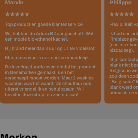
Marvin
Philippe
Top product en goede klantenservice
Flexibiliteit 
Wij hebben de Aduro B2 aangeschaft. Wat
Ik had een ar
een mooie bio-ethanol kachel.
Fireplace gev
(een inox kne
Hij brand meer dan 3 uur op 1 liter vloeistof.
pizzadeeg).
Klantenservice is ook snel en vriendelijk.
Mijn contactp
plank niet be
De levering duurde even omdat het product
Belgische web
in Denemarken gemaakt is en het
zou doen zodat
verscheept moest worden. Maar 2 weekjes
"Belgische" 
wachten was het waard! De chauffeur ook
plank werd on
uiterst vriendelijk en behulpzaam. Wij
prima uit en v
bevelen deze shop ten zeerste aan!
Merken