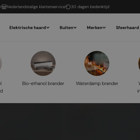
n
Nederlandstalige klantenservice
30 dagen bedenktijd
Elektrische haard
Buiten
Merken
Sfeerhaard
l
Bio-ethanol brander
Waterdamp brander
rd
i