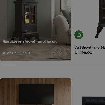
In Winkelwagen
Gietijzeren bio-ethanol haard
Carl Bio-ethanol H
Normale
€1.499,00
Alles Bekijken
prijs