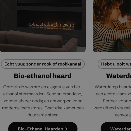
Echt vuur, zonder rook of rookkanaal
Hebt u ooit w
Bio-ethanol haard
Waterd
Ontdek de warmte en elegantie van bio-
Waterdamp haarde
ethanol sfeerhaarden. Schoon brandend,
een echte vlam, zo
zonder afvoer nodig en ontworpen voor
Perfect voor e
moderne leefruimtes. Geef elke kamer een
verbluffend visueel 
duurzame sfeer.
eenvoudi
Bio-Ethanol Haarden
Waterda