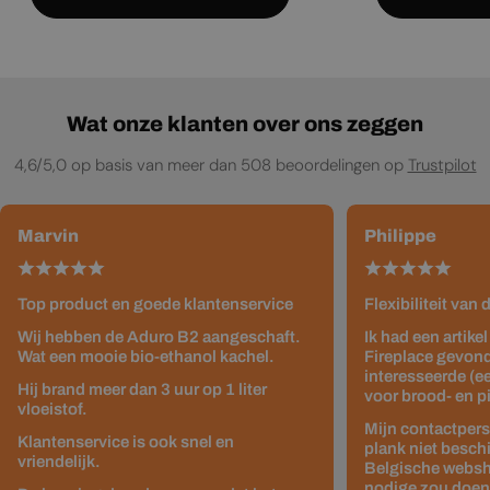
Wat onze klanten over ons zeggen
4,6/5,0 op basis van meer dan 508 beoordelingen op
Trustpilot
Marvin
Philippe
Top product en goede klantenservice
Flexibiliteit van
Wij hebben de Aduro B2 aangeschaft.
Ik had een artike
Wat een mooie bio-ethanol kachel.
Fireplace gevond
interesseerde (e
Hij brand meer dan 3 uur op 1 liter
voor brood- en p
vloeistof.
Mijn contactpers
Klantenservice is ook snel en
plank niet besch
vriendelijk.
Belgische websho
nodige zou doen z