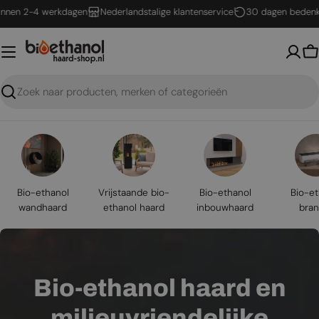
Ga
 2-4 werkdagen
Nederlandstalige klantenservice
30 dagen bedenktijd
naar
inhoud
W
Zoeken
Bio-ethanol
Vrijstaande bio-
Bio-ethanol
Bio-et
wandhaard
ethanol haard
inbouwhaard
bran
Bio-ethanol haard en
milieuvriendelijke