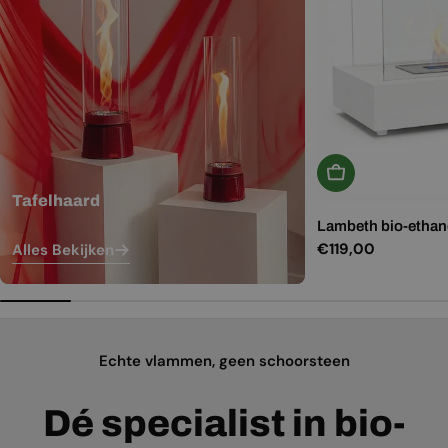
In Winkelwagen
Tafelhaard
Lambeth bio-ethano
Normale
€119,00
Alles Bekijken
prijs
Echte vlammen, geen schoorsteen
Dé specialist in bio-