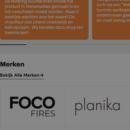
De levering duurde even omdat het
toch via een "Be
product in Denemarken gemaakt is en
kunnen aankopen
het verscheept moest worden. Maar 2
ondertussen gelev
weekjes wachten was het waard! De
en voelt stevig e
chauffeur ook uiterst vriendelijk en
behulpzaam. Wij bevelen deze shop ten
zeerste aan!
Merken
Bekijk Alle Merken