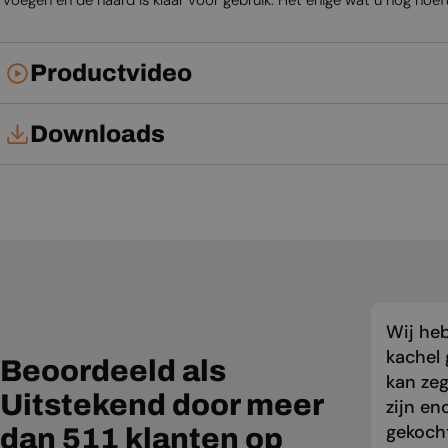
voegen en de haard is klaar voor gebruik. Het enige wat u nog hoeft 
Productvideo
Downloads
Tech Card
Gebruikershandleiding
Wij he
kachel 
Beoordeeld als
kan zeg
Uitstekend door meer
zijn en
gekocht
dan 511 klanten op