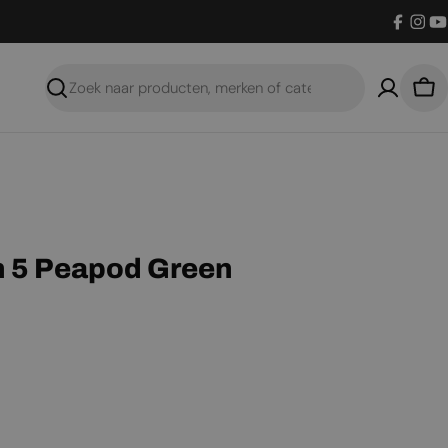
Facebo
Inst
Y
Zoeken
Win
n 5 Peapod Green