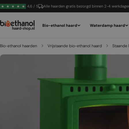
Ga
4,6 / 5
Alle haarden gratis bezorgd binnen 2-4 werkdage
naar
inhoud
Bio-ethanol haard
Waterdamp haard
Bio-ethanol haarden
Vrijstaande bio-ethanol haard
Staande 