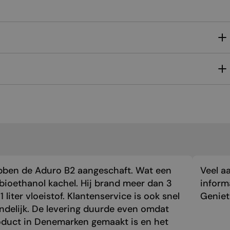
MALTESE
NORWEGIAN
POLISH
PORTUGUESE
ROMANIAN
RUSSIAN
SERBIAN
SLOVAK
SLOVENIAN
SPANISH
bben de Aduro B2 aangeschaft. Wat een
Veel a
SWEDISH
bioethanol kachel. Hij brand meer dan 3
inform
1 liter vloeistof. Klantenservice is ook snel
Genie
TURKISH
endelijk. De levering duurde even omdat
UKRAINIAN
oduct in Denemarken gemaakt is en het