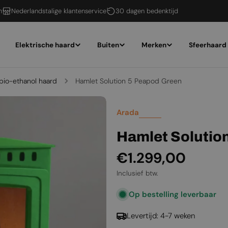
n
Nederlandstalige klantenservice
30 dagen bedenktijd
Elektrische haard
Buiten
Merken
Sfeerhaard
bio-ethanol haard
Hamlet Solution 5 Peapod Green
Arada
Hamlet Solutio
Normale
€1.299,00
prijs
Inclusief btw.
Op bestelling leverbaar
Levertijd: 4-7 weken