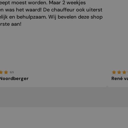
eept moest worden. Maar 2 weekjes
n was het waard! De chauffeur ook uiterst
elijk en behulpzaam. Wij bevelen deze shop
rste aan!
5/5
 Noordberger
René v