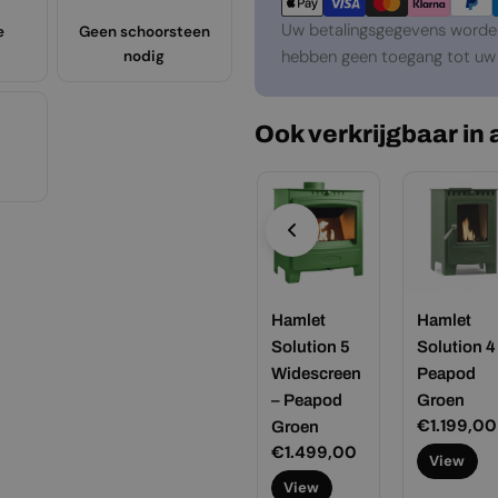
Uw betalingsgegevens worden 
e
Geen schoorsteen
hebben geen toegang tot uw 
nodig
Ook verkrijgbaar in
mlet
Hamlet
Hamlet
Hamlet
lution 5 –
Solution 5 –
Solution 5
Solution 4
lantic
Kastanjebru
Widescreen
Peapod
ue
in
– Peapod
Groen
ormale
.299,00
Normale
€1.299,00
Normale
€1.199,00
Groen
ijs
prijs
prijs
Normale
€1.499,00
View
View
View
prijs
View