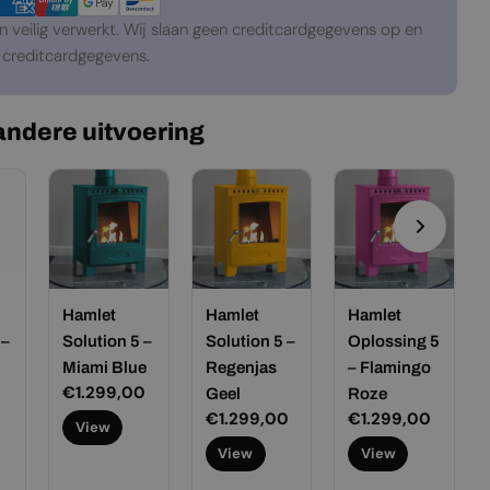
veilig verwerkt. Wij slaan geen creditcardgegevens op en
creditcardgegevens.
 andere uitvoering
Hamlet
Hamlet
Hamlet
 –
Solution 5 –
Solution 5 –
Oplossing 5
Miami Blue
Regenjas
– Flamingo
Normale
€1.299,00
Geel
Roze
prijs
Normale
€1.299,00
Normale
€1.299,00
View
prijs
prijs
View
View