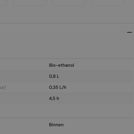
Bio-ethanol
0,8 L
ur)
0,35 L/h
4,5 h
Binnen