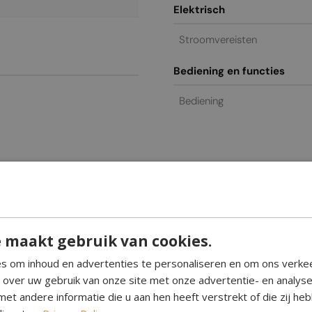
Elektrisch
Stroomvereisten
Bediening en functies
Bediening
eapod Green
 maakt gebruik van cookies.
milieuvriendelijke verwarming met een elegant design. Deze haard 
s om inhoud en advertenties te personaliseren en om ons verke
lossing voor uw huis is.
e over uw gebruik van onze site met onze advertentie- en analys
et andere informatie die u aan hen heeft verstrekt of die zij h
brandt efficiënt en schoon, waardoor een schoorsteen overbodig is, in