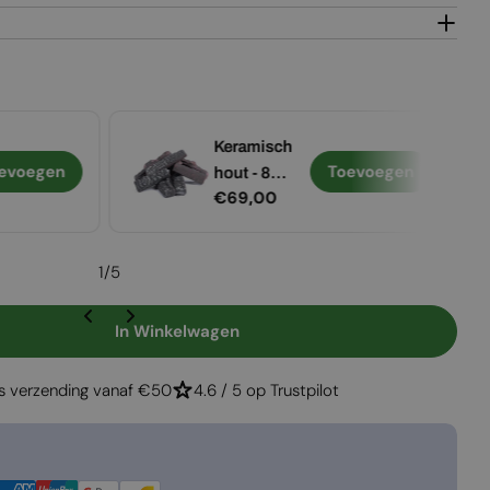
Keramisch
evoegen
Toevoegen
hout - 8
Normale
€69,00
stuks
prijs
1
/
5
In Winkelwagen
Hamlet Solution 5 Peapod Green
gen Voor Hamlet Solution 5 Peapod Green
is verzending vanaf €50
4.6 / 5 op Trustpilot