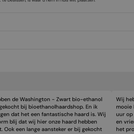
te beslissen, is waar u hem in huis wilt plaatsen.
bben de Washington - Zwart bio-ethanol
Wij he
gekocht bij bioethanolhaardshop. En ik
mooie 
gen dat het een fantastische haard is. Wij
uur op 
orm blij dat wij hier onze haard hebben
en vri
. Ook een lange aansteker er bij gekocht
het pr