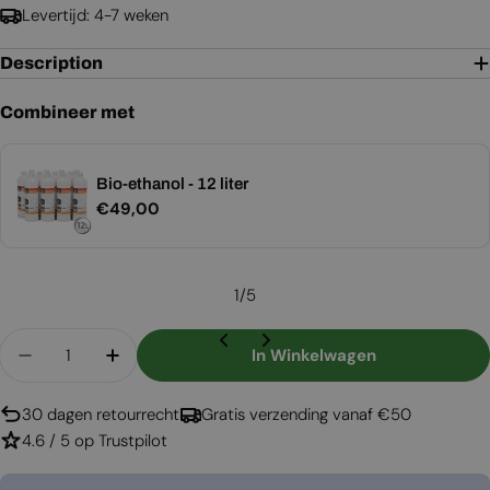
Levertijd: 4-7 weken
Description
Combineer met
Bio-ethanol - 12 liter
Normale
€49,00
prijs
1
/
5
Aantal
In Winkelwagen
Aantal Verlagen Voor Hamlet Solution 5 Widesc
Aantal Verhogen Voor Hamlet Solution
30 dagen retourrecht
Gratis verzending vanaf €50
4.6 / 5 op Trustpilot