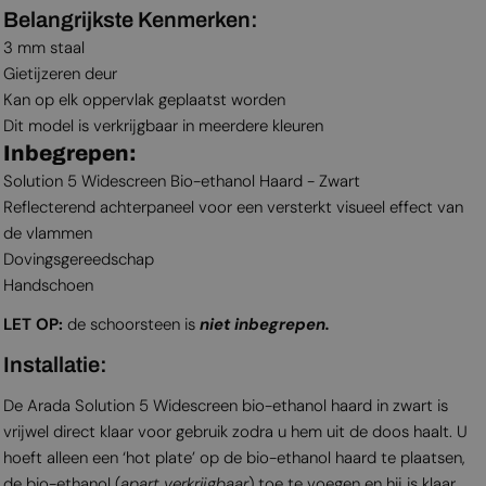
Belangrijkste Kenmerken:
3 mm staal
Gietijzeren deur
Kan op elk oppervlak geplaatst worden
Dit model is verkrijgbaar in meerdere kleuren
Inbegrepen:
Solution 5 Widescreen Bio-ethanol Haard - Zwart
Reflecterend achterpaneel voor een versterkt visueel effect van
de vlammen
Dovingsgereedschap
Handschoen
LET OP:
de schoorsteen is
niet inbegrepen.
Installatie:
De Arada Solution 5 Widescreen bio-ethanol haard in zwart is
vrijwel direct klaar voor gebruik zodra u hem uit de doos haalt. U
hoeft alleen een ‘hot plate’ op de bio-ethanol haard te plaatsen,
de bio-ethanol (
apart verkrijgbaar
) toe te voegen en hij is klaar