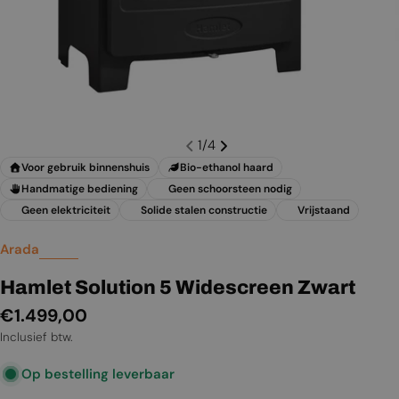
1
/
4
Voor gebruik binnenshuis
Bio-ethanol haard
Handmatige bediening
Geen schoorsteen nodig
Geen elektriciteit
Solide stalen constructie
Vrijstaand
Arada
Hamlet Solution 5 Widescreen Zwart
Normale
€1.499,00
prijs
Inclusief btw.
Op bestelling leverbaar