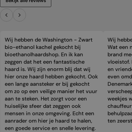
Bekijk alle reviews
Wij hebben de Washington - Zwart
Wij hebbe
bio-ethanol kachel gekocht bij
Wat een m
bioethanolhaardshop. En ik kan
brand mee
zeggen dat het een fantastische
vloeistof.
haard is. Wij zijn enorm blij dat wij
en vriend
hier onze haard hebben gekocht. Ook
even omda
een lange aansteker er bij gekocht
Denemark
om zo op een veilige manier het vuur
verschee
aan te steken. Het zorgt voor een
weekjes 
huiselijke sfeer dat zeggen ook
chauffeur 
mensen in onze omgeving. Echt een
behulpzaa
aanrader om hier je haard te halen,
ten zeers
een goede service en snelle levering.