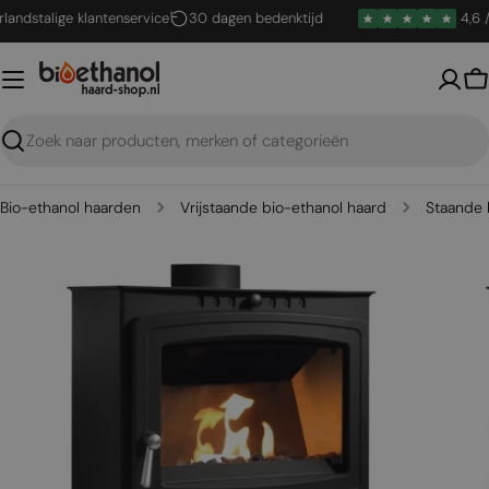
Ga
dstalige klantenservice
30 dagen bedenktijd
4,6 / 5
naar
inhoud
W
Zoeken
Bio-ethanol haarden
Vrijstaande bio-ethanol haard
Staande 
Open media 0 in een venster
Open me