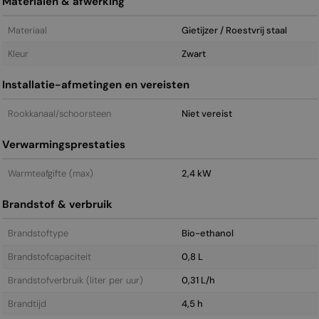
Materialen & afwerking
Materiaal
Gietijzer / Roestvrij staal
Kleur
Zwart
Installatie-afmetingen en vereisten
Rookkanaal/schoorsteen
Niet vereist
Verwarmingsprestaties
Warmteafgifte (max)
2,4 kW
Brandstof & verbruik
Brandstoftype
Bio-ethanol
Brandstofcapaciteit
0,8 L
Brandstofverbruik (liter per uur)
0,31 L/h
Brandtijd
4,5 h