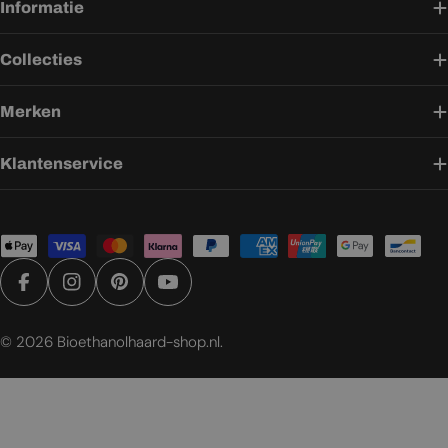
Informatie
Collecties
Merken
Klantenservice
Betaalmethoden
Facebook
Instagram
Pinterest
YouTube
© 2026
Bioethanolhaard-shop.nl
.