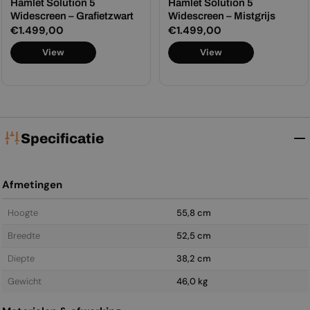
Hamlet Solution 5
Hamlet Solution 5
Widescreen – Grafietzwart
Widescreen – Mistgrijs
Normale
€1.499,00
Normale
€1.499,00
prijs
prijs
View
View
Specificatie
Afmetingen
Hoogte
55,8 cm
Breedte
52,5 cm
Diepte
38,2 cm
Gewicht
46,0 kg