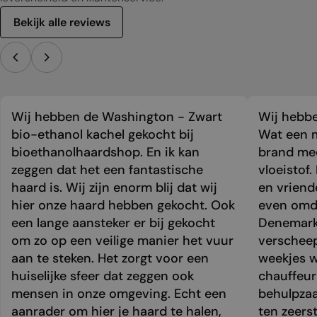
Bekijk alle reviews
Wij hebben de Washington - Zwart
Wij hebbe
bio-ethanol kachel gekocht bij
Wat een m
bioethanolhaardshop. En ik kan
brand mee
zeggen dat het een fantastische
vloeistof.
haard is. Wij zijn enorm blij dat wij
en vriend
hier onze haard hebben gekocht. Ook
even omda
een lange aansteker er bij gekocht
Denemark
om zo op een veilige manier het vuur
verschee
aan te steken. Het zorgt voor een
weekjes 
huiselijke sfeer dat zeggen ook
chauffeur 
mensen in onze omgeving. Echt een
behulpzaa
aanrader om hier je haard te halen,
ten zeers