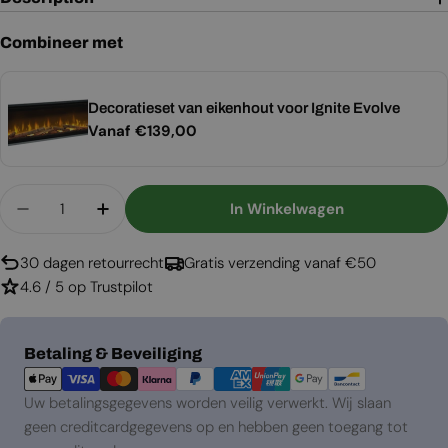
Combineer met
Decoratieset van eikenhout voor Ignite Evolve
Normale
Vanaf €139,00
prijs
Aantal
In Winkelwagen
Aantal Verlagen Voor Ignite Evolve 60
Aantal Verhogen Voor Ignite Evolve 60
30 dagen retourrecht
Gratis verzending vanaf €50
4.6 / 5 op Trustpilot
Betaalmethoden
Betaling & Beveiliging
Uw betalingsgegevens worden veilig verwerkt. Wij slaan
geen creditcardgegevens op en hebben geen toegang tot