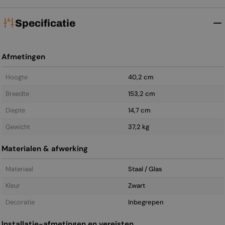
Specificatie
Afmetingen
Hoogte
40,2 cm
Breedte
153,2 cm
Diepte
14,7 cm
Gewicht
37,2 kg
Materialen & afwerking
Materiaal
Staal / Glas
Kleur
Zwart
Decoratie
Inbegrepen
Installatie-afmetingen en vereisten