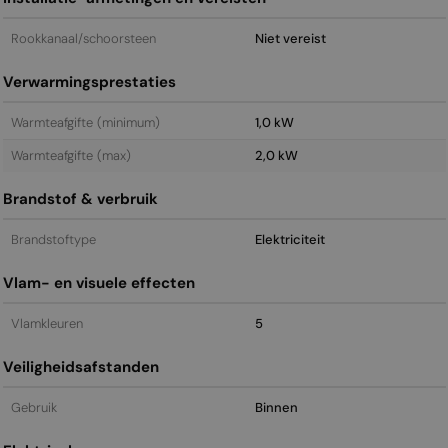
Rookkanaal/schoorsteen
Niet vereist
Verwarmingsprestaties
Warmteafgifte (minimum)
1,0 kW
Warmteafgifte (max)
2,0 kW
Brandstof & verbruik
Brandstoftype
Elektriciteit
Vlam- en visuele effecten
Vlamkleuren
5
Veiligheidsafstanden
Gebruik
Binnen