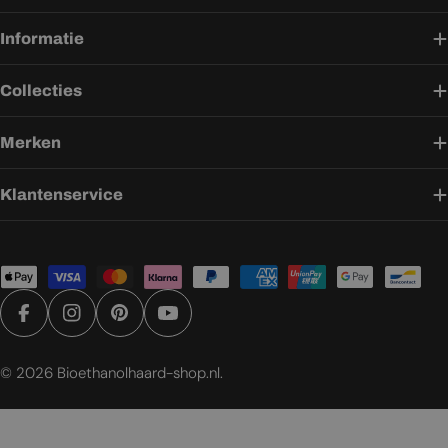
Informatie
Collecties
Merken
Klantenservice
Betaalmethoden
Facebook
Instagram
Pinterest
YouTube
© 2026
Bioethanolhaard-shop.nl
.