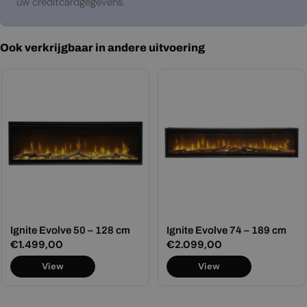
uw creditcardgegevens.
Ook verkrijgbaar in andere uitvoering
Ignite Evolve 50 – 128 cm
Ignite Evolve 74 – 189 cm
Normale
€1.499,00
Normale
€2.099,00
prijs
prijs
View
View