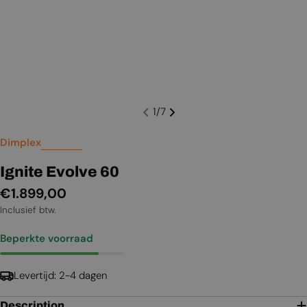
1
/
7
Dimplex
Ignite Evolve 60
Normale
€1.899,00
prijs
Inclusief btw.
Beperkte voorraad
Levertijd: 2-4 dagen
Description