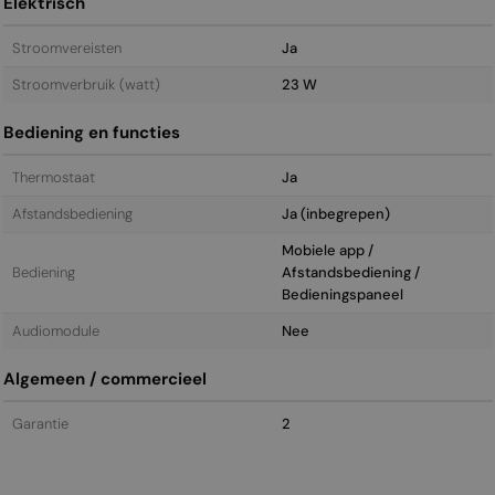
Elektrisch
Stroomvereisten
Ja
Stroomverbruik (watt)
23 W
Bediening en functies
Thermostaat
Ja
Afstandsbediening
Ja (inbegrepen)
Mobiele app /
Bediening
Afstandsbediening /
Bedieningspaneel
Audiomodule
Nee
Algemeen / commercieel
Garantie
2