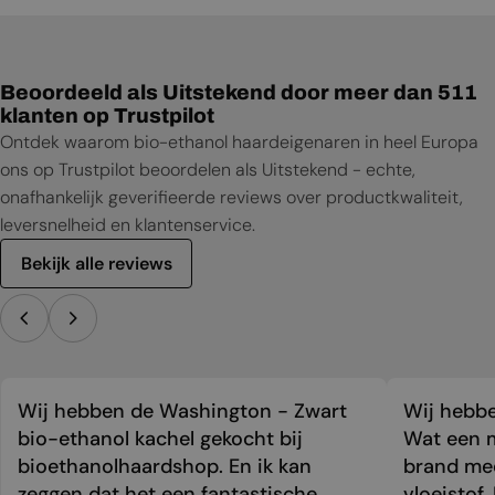
Gebruikershandleiding
Beoordeeld als Uitstekend door meer dan 511
klanten op Trustpilot
Ontdek waarom bio-ethanol haardeigenaren in heel Europa
ons op Trustpilot beoordelen als Uitstekend - echte,
onafhankelijk geverifieerde reviews over productkwaliteit,
leversnelheid en klantenservice.
Bekijk alle reviews
Wij hebben de Washington - Zwart
Wij hebbe
bio-ethanol kachel gekocht bij
Wat een m
bioethanolhaardshop. En ik kan
brand mee
zeggen dat het een fantastische
vloeistof.