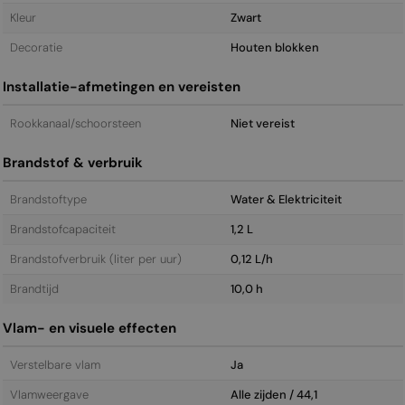
Kleur
Zwart
Decoratie
Houten blokken
Installatie-afmetingen en vereisten
Rookkanaal/schoorsteen
Niet vereist
Brandstof & verbruik
Brandstoftype
Water & Elektriciteit
Brandstofcapaciteit
1,2 L
Brandstofverbruik (liter per uur)
0,12 L/h
Brandtijd
10,0 h
Vlam- en visuele effecten
Verstelbare vlam
Ja
Vlamweergave
Alle zijden / 44,1