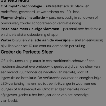
Optimyst®-technologie
– ultrarealistisch 3D vlam- en
rookeffect, gecreëerd uit waterdamp en LED-licht.
Plug-and-play installatie
– past eenvoudig in schouwen of
ombouwen, zonder schoorsteen of ventilatie nodig.
Instelbare meerkleurige vlammen
– personaliseer helderheid
en tint via afstandsbediening of app.
Water bijvullen via lade aan de voorzijde
– snel en eenvoudig
bijvullen voor tot 10 uur continu vlambeeld per vulling.
Creëer de Perfecte Sfeer
Of u de Juneau nu plaatst in een traditionele schouw of een
moderne decoratieve ombouw, u geniet altijd van de sfeer van
een levend vuur zonder de nadelen van warmte, rook of
ingewikkelde installatie. De
realistische houtset
en energiezuinige
LED-verlichting maken het tot een blikvanger in woonkamers,
lounges of hotelrecepties. Omdat er geen warmte wordt
afgegeven, geniet u het hele jaar door van het prachtige
vlambeeld.