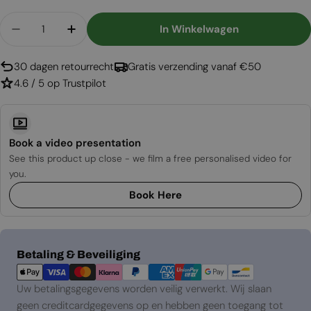
Aantal
In Winkelwagen
Aantal Verlagen Voor Juneau Multi - Waterdamp
Aantal Verhogen Voor Juneau Multi - 
30 dagen retourrecht
Gratis verzending vanaf €50
4.6 / 5 op Trustpilot
Book a video presentation
See this product up close - we film a free personalised video for
you.
Book Here
Betaalmethoden
Betaling & Beveiliging
Uw betalingsgegevens worden veilig verwerkt. Wij slaan
geen creditcardgegevens op en hebben geen toegang tot