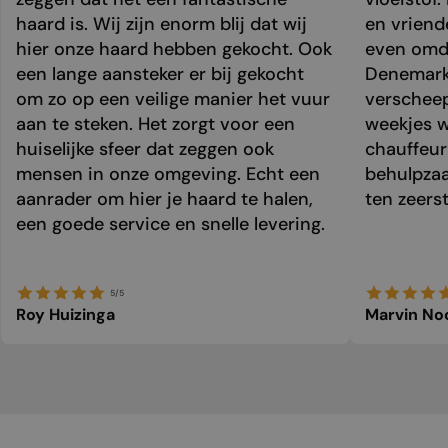
haard is. Wij zijn enorm blij dat wij
en vriend
hier onze haard hebben gekocht. Ook
even omda
een lange aansteker er bij gekocht
Denemark
om zo op een veilige manier het vuur
verschee
aan te steken. Het zorgt voor een
weekjes 
huiselijke sfeer dat zeggen ook
chauffeur 
mensen in onze omgeving. Echt een
behulpzaa
aanrader om hier je haard te halen,
ten zeers
een goede service en snelle levering.
5/5
Roy Huizinga
Marvin No