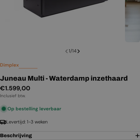
1
/
14
Dimplex
Juneau Multi - Waterdamp inzethaard
Normale
€1.599,00
prijs
Inclusief btw.
Op bestelling leverbaar
Levertijd: 1-3 weken
Beschrijving