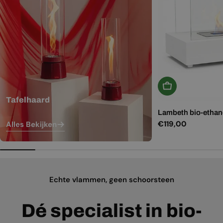
In Winkelwagen
Tafelhaard
Lambeth bio-ethano
Normale
€119,00
Alles Bekijken
prijs
Echte vlammen, geen schoorsteen
Dé specialist in bio-