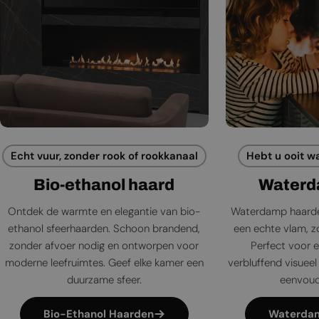
Echt vuur, zonder rook of rookkanaal
Hebt u ooit w
Bio-ethanol haard
Waterd
Ontdek de warmte en elegantie van bio-
Waterdamp haarde
ethanol sfeerhaarden. Schoon brandend,
een echte vlam, zo
zonder afvoer nodig en ontworpen voor
Perfect voor e
moderne leefruimtes. Geef elke kamer een
verbluffend visueel 
duurzame sfeer.
eenvoudi
Bio-Ethanol Haarden
Waterda