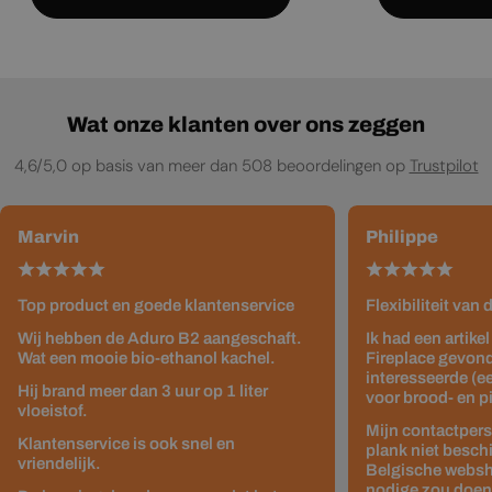
Wat onze klanten over ons zeggen
4,6/5,0 op basis van meer dan 508 beoordelingen op
Trustpilot
Marvin
Philippe
Top product en goede klantenservice
Flexibiliteit van
Wij hebben de Aduro B2 aangeschaft.
Ik had een artike
Wat een mooie bio-ethanol kachel.
Fireplace gevond
interesseerde (e
Hij brand meer dan 3 uur op 1 liter
voor brood- en p
vloeistof.
Mijn contactpers
Klantenservice is ook snel en
plank niet besch
vriendelijk.
Belgische websho
nodige zou doen z