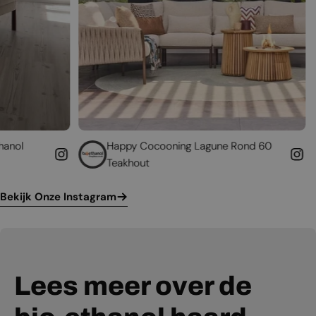
Happy Cocooning Lagune Rond 60
Geef uw best
Teakhout
leven
Bekijk Onze Instagram
Lees meer over de