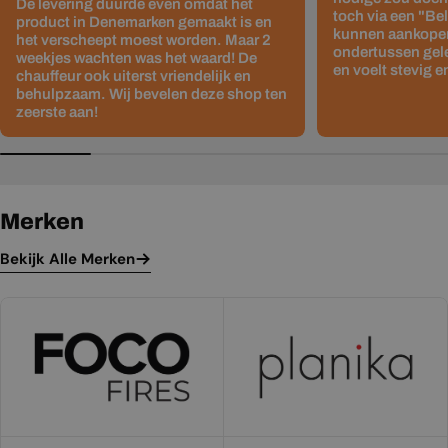
De levering duurde even omdat het
toch via een "Be
product in Denemarken gemaakt is en
kunnen aankopen
het verscheept moest worden. Maar 2
ondertussen gelev
weekjes wachten was het waard! De
en voelt stevig e
chauffeur ook uiterst vriendelijk en
behulpzaam. Wij bevelen deze shop ten
zeerste aan!
Merken
Bekijk Alle Merken