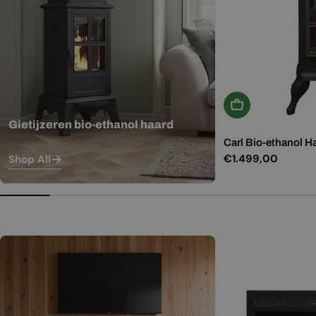
In Winkelwagen
Gietijzeren bio-ethanol haard
Carl Bio-ethanol H
Normale
€1.499,00
Shop All
prijs