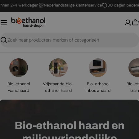
Ga
2-4 werkdagen
Nederlandstalige klantenservice
30 dagen bedenktijd
naar
inhoud
W
Zoeken
Bio-ethanol
Vrijstaande bio-
Bio-ethanol
Bio-et
wandhaard
ethanol haard
inbouwhaard
bran
Bio-ethanol haard en
milieuvriendelijke