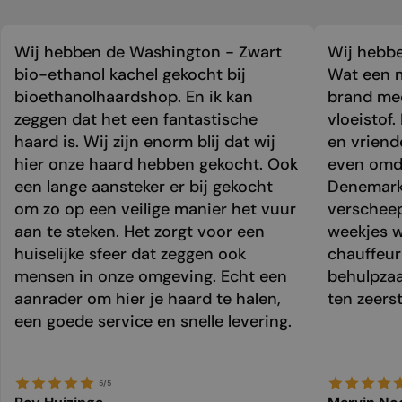
Wij hebben de Washington - Zwart
Wij hebbe
bio-ethanol kachel gekocht bij
Wat een m
bioethanolhaardshop. En ik kan
brand mee
zeggen dat het een fantastische
vloeistof.
haard is. Wij zijn enorm blij dat wij
en vriend
hier onze haard hebben gekocht. Ook
even omda
een lange aansteker er bij gekocht
Denemark
om zo op een veilige manier het vuur
verschee
aan te steken. Het zorgt voor een
weekjes 
huiselijke sfeer dat zeggen ook
chauffeur 
mensen in onze omgeving. Echt een
behulpzaa
aanrader om hier je haard te halen,
ten zeers
een goede service en snelle levering.
5/5