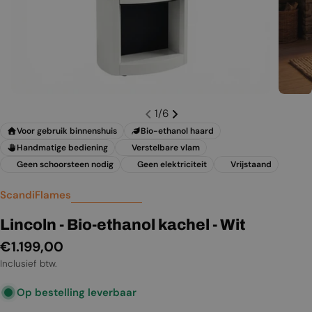
1
/
6
Voor gebruik binnenshuis
Bio-ethanol haard
Handmatige bediening
Verstelbare vlam
Geen schoorsteen nodig
Geen elektriciteit
Vrijstaand
ScandiFlames
Lincoln - Bio-ethanol kachel - Wit
Normale
€1.199,00
prijs
Inclusief btw.
Op bestelling leverbaar