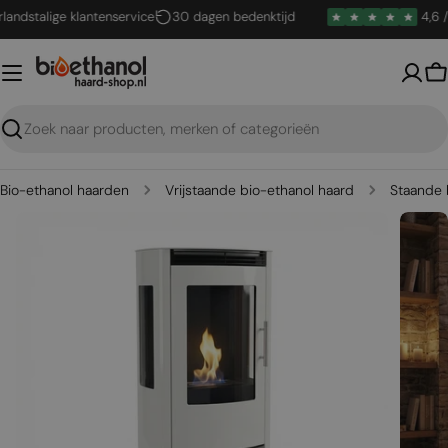
Ga
stalige klantenservice
30 dagen bedenktijd
4,6 / 5
naar
inhoud
W
Zoeken
Bio-ethanol haarden
Vrijstaande bio-ethanol haard
Staande 
Open media 0 in een venster
Open me