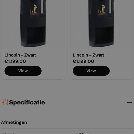
Lincoln – Zwart
Lincoln – Zwart
Normale
€1.199,00
Normale
€1.199,00
prijs
prijs
View
View
Specificatie
Afmetingen