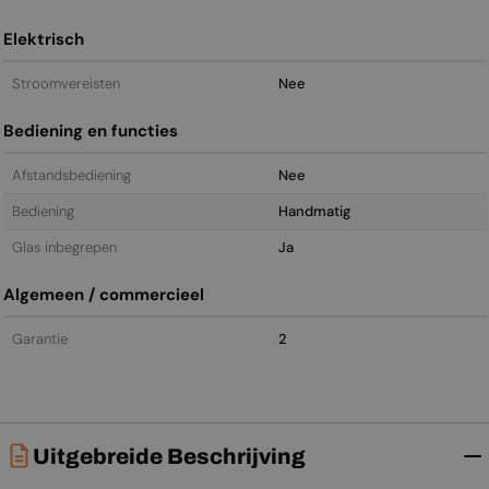
Elektrisch
Stroomvereisten
Nee
Bediening en functies
Afstandsbediening
Nee
Bediening
Handmatig
Glas inbegrepen
Ja
Algemeen / commercieel
Garantie
2
Uitgebreide Beschrijving