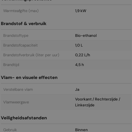
Warmteafgifte (max)
1,9 kW
Brandstof & verbruik
Brandstoftype
Bio-ethanol
Brandstofcapaciteit
1,0 L
Brandstofverbruik (liter per uur)
0,22 L/h
Brandtijd
4,5 h
Vlam- en visuele effecten
Verstelbare vlam
Ja
Voorkant / Rechterzijde /
Vlamweergave
Linkerzijde
Veiligheidsafstanden
Gebruik
Binnen