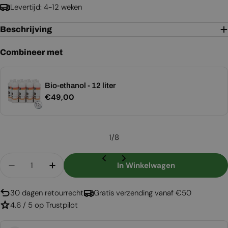
Levertijd: 4-12 weken
Beschrijving
Combineer met
Bio-ethanol - 12 liter
Normale
€49,00
prijs
1
/
8
Aantal
In Winkelwagen
Aantal Verlagen Voor Lincoln - Bio-Ethanol Kach
Aantal Verhogen Voor Lincoln - Bio-Eth
30 dagen retourrecht
Gratis verzending vanaf €50
4.6 / 5 op Trustpilot