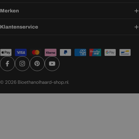
Merken
Klantenservice
Betaalmethoden
Facebook
Instagram
Pinterest
YouTube
© 2026
Bioethanolhaard-shop.nl
.