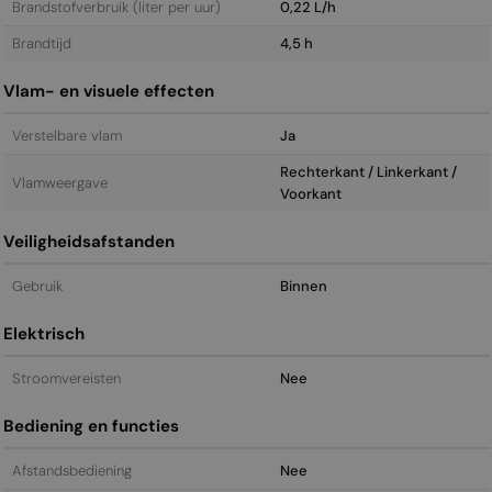
Brandstofverbruik (liter per uur)
0,22 L/h
Brandtijd
4,5 h
Vlam- en visuele effecten
Verstelbare vlam
Ja
Rechterkant / Linkerkant /
Vlamweergave
Voorkant
Veiligheidsafstanden
Gebruik
Binnen
Elektrisch
Stroomvereisten
Nee
Bediening en functies
Afstandsbediening
Nee