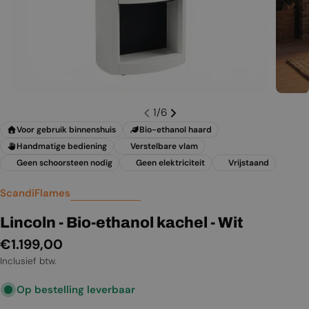
1
/
6
Voor gebruik binnenshuis
Bio-ethanol haard
Handmatige bediening
Verstelbare vlam
Geen schoorsteen nodig
Geen elektriciteit
Vrijstaand
ScandiFlames
Lincoln - Bio-ethanol kachel - Wit
Normale
€1.199,00
prijs
Inclusief btw.
Op bestelling leverbaar