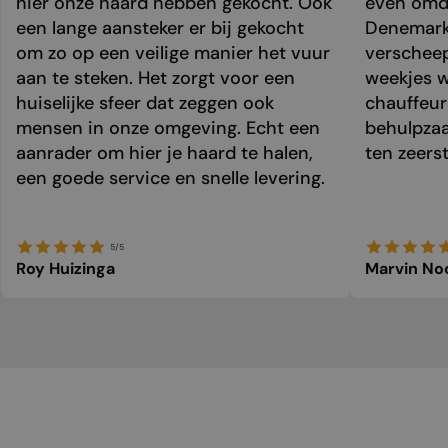
hier onze haard hebben gekocht. Ook
even omda
een lange aansteker er bij gekocht
Denemark
om zo op een veilige manier het vuur
verschee
aan te steken. Het zorgt voor een
weekjes 
huiselijke sfeer dat zeggen ook
chauffeur 
mensen in onze omgeving. Echt een
behulpzaa
aanrader om hier je haard te halen,
ten zeers
een goede service en snelle levering.
5/5
Roy Huizinga
Marvin No