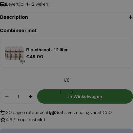
Levertijd: 4-12 weken
Description
Combineer met
Bio-ethanol - 12 liter
Normale
€49,00
prijs
1
/
8
Aantal
In Winkelwagen
Aantal Verlagen Voor Lincoln - Bio-Ethanol Kach
Aantal Verhogen Voor Lincoln - Bio-Eth
30 dagen retourrecht
Gratis verzending vanaf €50
4.6 / 5 op Trustpilot