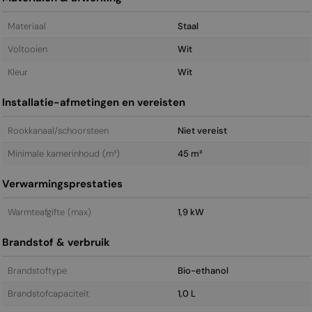
Materiaal
Staal
Voltooien
Wit
Kleur
Wit
Installatie-afmetingen en vereisten
Rookkanaal/schoorsteen
Niet vereist
Minimale kamerinhoud (m³)
45 m³
Verwarmingsprestaties
Warmteafgifte (max)
1,9 kW
Brandstof & verbruik
Brandstoftype
Bio-ethanol
Brandstofcapaciteit
1,0 L