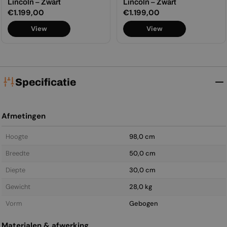
Lincoln – Zwart
Lincoln – Zwart
Normale
€1.199,00
Normale
€1.199,00
prijs
prijs
View
View
Specificatie
Afmetingen
Hoogte
98,0 cm
Breedte
50,0 cm
Diepte
30,0 cm
Gewicht
28,0 kg
Vorm
Gebogen
Materialen & afwerking