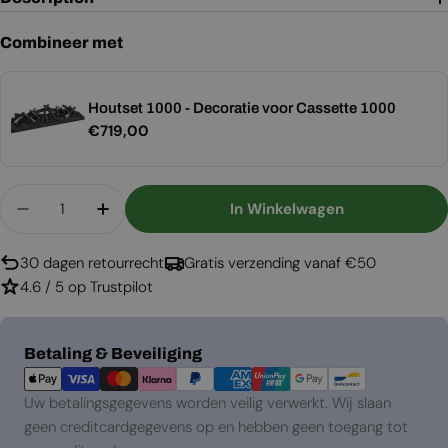
Combineer met
Houtset 1000 - Decoratie voor Cassette 1000
Normale
€719,00
prijs
Aantal
In Winkelwagen
Aantal Verlagen Voor Optimyst Cassette 1000 R
Aantal Verhogen Voor Optimyst Casset
30 dagen retourrecht
Gratis verzending vanaf €50
4.6 / 5 op Trustpilot
Betaalmethoden
Betaling & Beveiliging
Uw betalingsgegevens worden veilig verwerkt. Wij slaan
geen creditcardgegevens op en hebben geen toegang tot