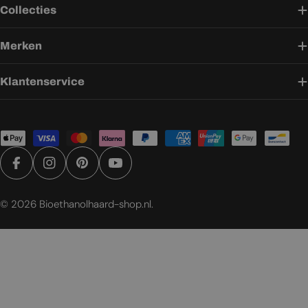
Collecties
Merken
Klantenservice
Betaalmethoden
Facebook
Instagram
Pinterest
YouTube
© 2026
Bioethanolhaard-shop.nl
.