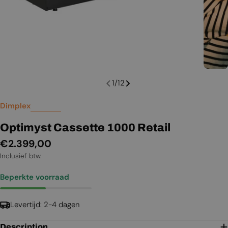
1
/
12
Dimplex
Optimyst Cassette 1000 Retail
Normale
€2.399,00
prijs
Inclusief btw.
Beperkte voorraad
Levertijd: 2-4 dagen
Description