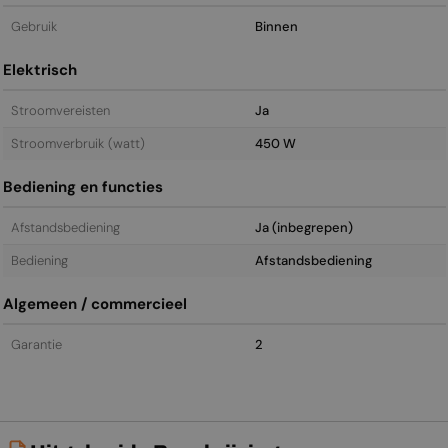
Gebruik
Binnen
Elektrisch
Stroomvereisten
Ja
Stroomverbruik (watt)
450 W
Bediening en functies
Afstandsbediening
Ja (inbegrepen)
Bediening
Afstandsbediening
Algemeen / commercieel
Garantie
2