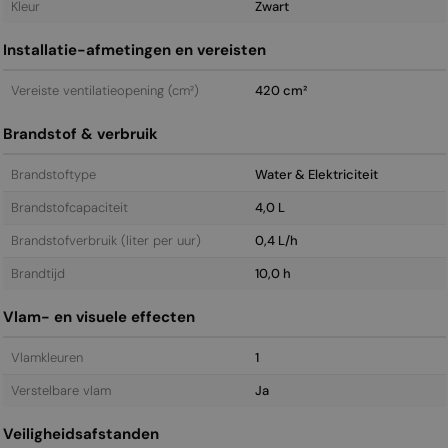
Kleur
Zwart
Installatie-afmetingen en vereisten
Vereiste ventilatieopening (cm²)
420 cm²
Brandstof & verbruik
Brandstoftype
Water & Elektriciteit
Brandstofcapaciteit
4,0 L
Brandstofverbruik (liter per uur)
0,4 L/h
Brandtijd
10,0 h
Vlam- en visuele effecten
Vlamkleuren
1
Verstelbare vlam
Ja
Veiligheidsafstanden