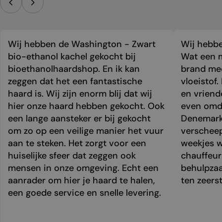
Wij hebben de Washington - Zwart
Wij hebbe
bio-ethanol kachel gekocht bij
Wat een m
bioethanolhaardshop. En ik kan
brand mee
zeggen dat het een fantastische
vloeistof.
haard is. Wij zijn enorm blij dat wij
en vriend
hier onze haard hebben gekocht. Ook
even omda
een lange aansteker er bij gekocht
Denemark
om zo op een veilige manier het vuur
verschee
aan te steken. Het zorgt voor een
weekjes 
huiselijke sfeer dat zeggen ook
chauffeur 
mensen in onze omgeving. Echt een
behulpzaa
aanrader om hier je haard te halen,
ten zeers
een goede service en snelle levering.