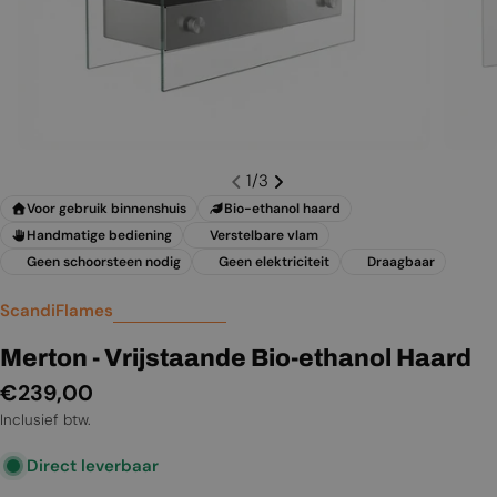
1
/
3
Voor gebruik binnenshuis
Bio-ethanol haard
Handmatige bediening
Verstelbare vlam
Geen schoorsteen nodig
Geen elektriciteit
Draagbaar
ScandiFlames
Merton - Vrijstaande Bio-ethanol Haard
Normale
€239,00
prijs
Inclusief btw.
Direct leverbaar