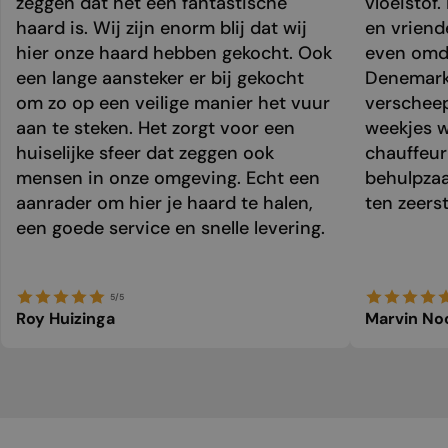
zeggen dat het een fantastische
vloeistof.
haard is. Wij zijn enorm blij dat wij
en vriend
hier onze haard hebben gekocht. Ook
even omda
een lange aansteker er bij gekocht
Denemark
om zo op een veilige manier het vuur
verschee
aan te steken. Het zorgt voor een
weekjes 
huiselijke sfeer dat zeggen ook
chauffeur 
mensen in onze omgeving. Echt een
behulpzaa
aanrader om hier je haard te halen,
ten zeers
een goede service en snelle levering.
5/5
Roy Huizinga
Marvin No