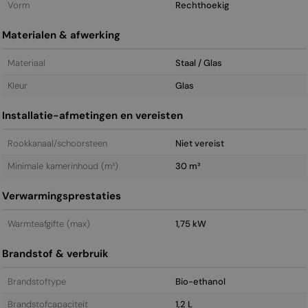
Vorm
Rechthoekig
Materialen & afwerking
Materiaal
Staal / Glas
Kleur
Glas
Installatie-afmetingen en vereisten
Rookkanaal/schoorsteen
Niet vereist
Minimale kamerinhoud (m³)
30 m³
Verwarmingsprestaties
Warmteafgifte (max)
1,75 kW
Brandstof & verbruik
Brandstoftype
Bio-ethanol
Brandstofcapaciteit
1,2 L