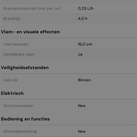
Brandstofverbruik (liter per uur)
0,25 L/h
Brandtijd
4,0 h
Vlam- en visuele effecten
Vlam breedte
16,0 cm
Verstelbare vlam
Ja
Veiligheidsafstanden
Gebruik
Binnen
Elektrisch
Stroomvereisten
Nee
Bediening en functies
Afstandsbediening
Nee