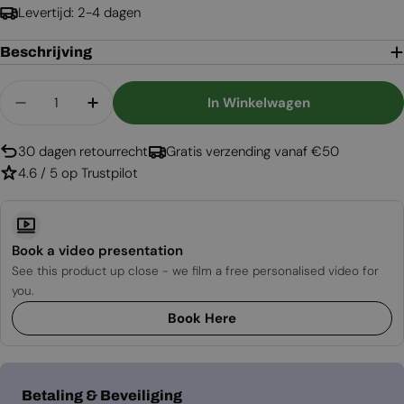
Levertijd: 2-4 dagen
Beschrijving
Aantal
In Winkelwagen
Aantal Verlagen Voor Merton - Vrijstaande Bio-
Aantal Verhogen Voor Merton - Vrijsta
30 dagen retourrecht
Gratis verzending vanaf €50
4.6 / 5 op Trustpilot
Book a video presentation
See this product up close - we film a free personalised video for
you.
Book Here
Betaalmethoden
Betaling & Beveiliging