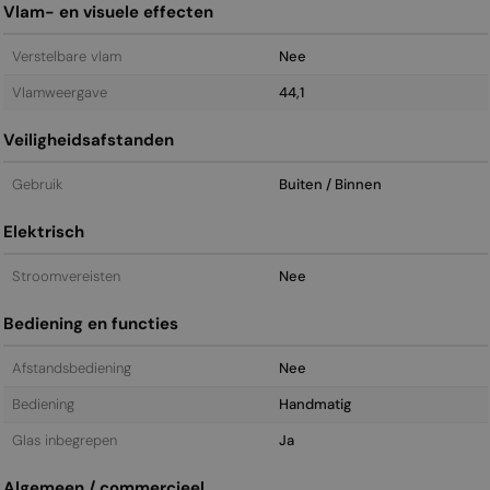
Vlam- en visuele effecten
Verstelbare vlam
Nee
Vlamweergave
44,1
Veiligheidsafstanden
Gebruik
Buiten / Binnen
Elektrisch
Stroomvereisten
Nee
Bediening en functies
Afstandsbediening
Nee
Bediening
Handmatig
Glas inbegrepen
Ja
Algemeen / commercieel