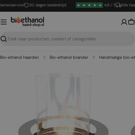
Ga
tenservice
30 dagen bedenktijd
4,6 / 5
Alle haard
naar
inhoud
W
Zoeken
Bio-ethanol haarden
Bio-ethanol brander
Handmatige bio-et
Open media 0 in een venster
Open me