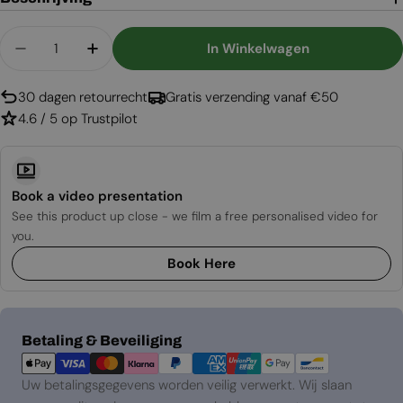
Aantal
In Winkelwagen
Aantal Verlagen Voor Planika Rondo Commerce 
Aantal Verhogen Voor Planika Rondo 
30 dagen retourrecht
Gratis verzending vanaf €50
4.6 / 5 op Trustpilot
Book a video presentation
See this product up close - we film a free personalised video for
you.
Book Here
Betaalmethoden
Betaling & Beveiliging
Uw betalingsgegevens worden veilig verwerkt. Wij slaan