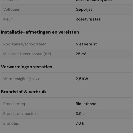
Voltooien
Gepolijst
Kleur
Roestvrij staal
Installatie-afmetingen en vereisten
Rookkanaal/schoorsteen
Niet vereist
Minimale kamerinhoud (m³)
25 m³
Verwarmingsprestaties
Warmteafgifte (max)
2,5 kW
Brandstof & verbruik
Brandstoftype
Bio-ethanol
Brandstofcapaciteit
3,0 L
Brandtijd
7,0 h