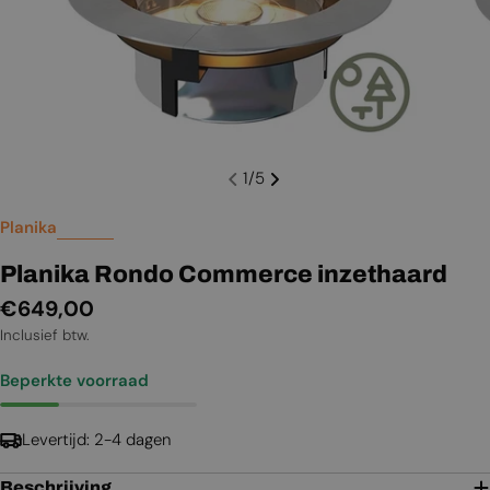
1
/
5
Planika
Planika Rondo Commerce inzethaard
Normale
€649,00
prijs
Inclusief btw.
Beperkte voorraad
Levertijd: 2-4 dagen
Beschrijving