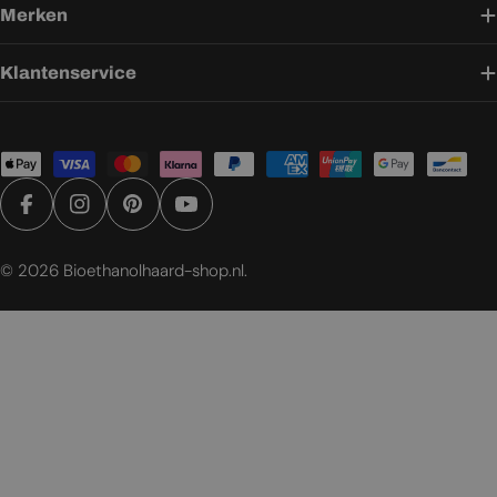
Merken
Klantenservice
Betaalmethoden
Facebook
Instagram
Pinterest
YouTube
© 2026
Bioethanolhaard-shop.nl
.