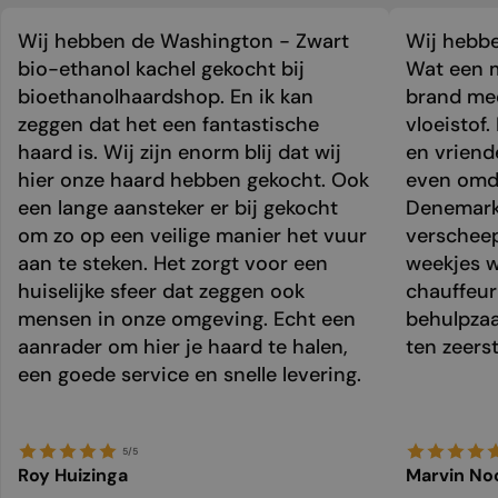
Wij hebben de Washington - Zwart
Wij hebbe
bio-ethanol kachel gekocht bij
Wat een m
bioethanolhaardshop. En ik kan
brand mee
zeggen dat het een fantastische
vloeistof.
haard is. Wij zijn enorm blij dat wij
en vriend
hier onze haard hebben gekocht. Ook
even omda
een lange aansteker er bij gekocht
Denemark
om zo op een veilige manier het vuur
verschee
aan te steken. Het zorgt voor een
weekjes 
huiselijke sfeer dat zeggen ook
chauffeur 
mensen in onze omgeving. Echt een
behulpzaa
aanrader om hier je haard te halen,
ten zeers
een goede service en snelle levering.
5/5
Roy Huizinga
Marvin No