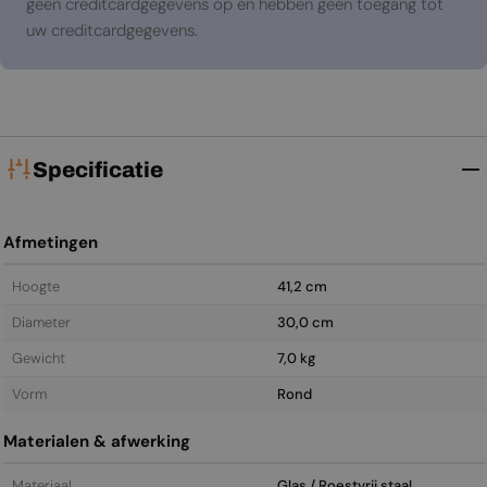
geen creditcardgegevens op en hebben geen toegang tot
uw creditcardgegevens.
Specificatie
Afmetingen
Hoogte
41,2 cm
Diameter
30,0 cm
Gewicht
7,0 kg
Vorm
Rond
Materialen & afwerking
Materiaal
Glas / Roestvrij staal