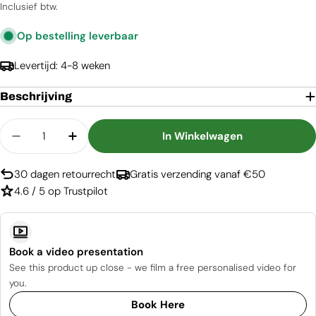
prijs
Inclusief btw.
Op bestelling leverbaar
Levertijd: 4-8 weken
Beschrijving
Aantal
In Winkelwagen
Aantal Verlagen Voor R530 Veiligheidsglas
Aantal Verhogen Voor R530 Veiligheids
30 dagen retourrecht
Gratis verzending vanaf €50
4.6 / 5 op Trustpilot
Book a video presentation
See this product up close - we film a free personalised video for
you.
Book Here