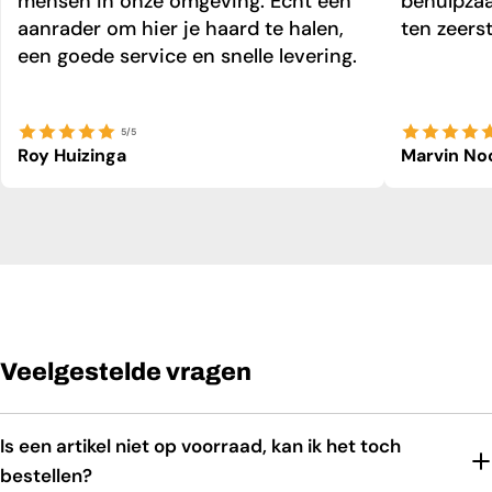
mensen in onze omgeving. Echt een
behulpzaa
aanrader om hier je haard te halen,
ten zeers
een goede service en snelle levering.
5/5
Roy Huizinga
Marvin No
Veelgestelde vragen
Is een artikel niet op voorraad, kan ik het toch
bestellen?