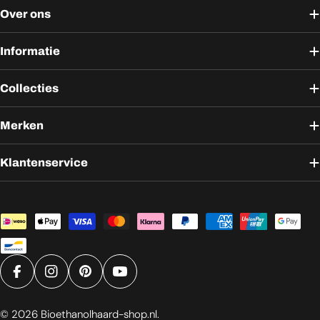
Over ons
Informatie
Collecties
Merken
Klantenservice
Betaalmethoden
Facebook
Instagram
Pinterest
YouTube
© 2026
Bioethanolhaard-shop.nl
.