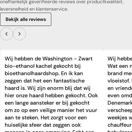
onafhankelijk geverifieerde reviews over productkwaliteit,
leversnelheid en klantenservice.
Bekijk alle reviews
Wij hebben de Washington - Zwart
Wij hebbe
bio-ethanol kachel gekocht bij
Wat een m
bioethanolhaardshop. En ik kan
brand mee
zeggen dat het een fantastische
vloeistof.
haard is. Wij zijn enorm blij dat wij
en vriend
hier onze haard hebben gekocht. Ook
even omda
een lange aansteker er bij gekocht
Denemark
om zo op een veilige manier het vuur
verschee
aan te steken. Het zorgt voor een
weekjes 
huiselijke sfeer dat zeggen ook
chauffeur 