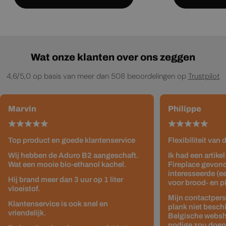
Wat onze klanten over ons zeggen
4,6/5,0 op basis van meer dan 508 beoordelingen op
Trustpilot
Marvin
Philippe
Top product en goede klantenservice
Flexibiliteit van
Wij hebben de Aduro B2 aangeschaft.
Ik had een artike
Wat een mooie bio-ethanol kachel.
Fireplace gevond
interesseerde (e
Hij brand meer dan 3 uur op 1 liter
voor brood- en p
vloeistof.
Mijn contactpers
Klantenservice is ook snel en
plank niet besch
vriendelijk.
Belgische websho
nodige zou doen z