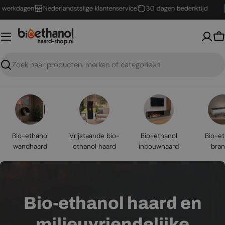
Ga
kdagen
Nederlandstalige klantenservice
30 dagen bedenktijd
naar
inhoud
W
Zoeken
Bio-ethanol
Vrijstaande bio-
Bio-ethanol
Bio-et
wandhaard
ethanol haard
inbouwhaard
bran
Bio-ethanol haard en
milieuvriendelijke