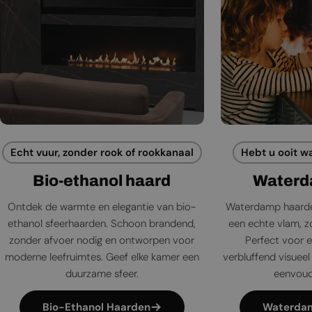
Echt vuur, zonder rook of rookkanaal
Hebt u ooit w
Bio-ethanol haard
Waterd
Ontdek de warmte en elegantie van bio-
Waterdamp haarde
ethanol sfeerhaarden. Schoon brandend,
een echte vlam, zo
zonder afvoer nodig en ontworpen voor
Perfect voor e
moderne leefruimtes. Geef elke kamer een
verbluffend visueel 
duurzame sfeer.
eenvoudi
Bio-Ethanol Haarden
Waterda