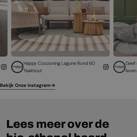
py Cocooning Lagune Rond 60
Geef uw bestaande 
khout
leven
Bekijk Onze Instagram
Lees meer over de