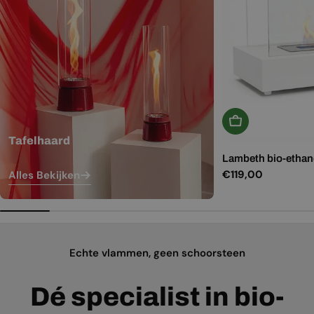
In Winkelwagen
Tafelhaard
Lambeth bio-ethano
Normale
€119,00
Alles Bekijken
prijs
Echte vlammen, geen schoorsteen
Dé specialist in bio-