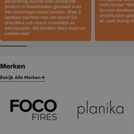
De levering duurde even omdat het
toch via een "Be
product in Denemarken gemaakt is en
kunnen aankopen
het verscheept moest worden. Maar 2
ondertussen gelev
weekjes wachten was het waard! De
en voelt stevig e
chauffeur ook uiterst vriendelijk en
behulpzaam. Wij bevelen deze shop ten
zeerste aan!
Merken
Bekijk Alle Merken