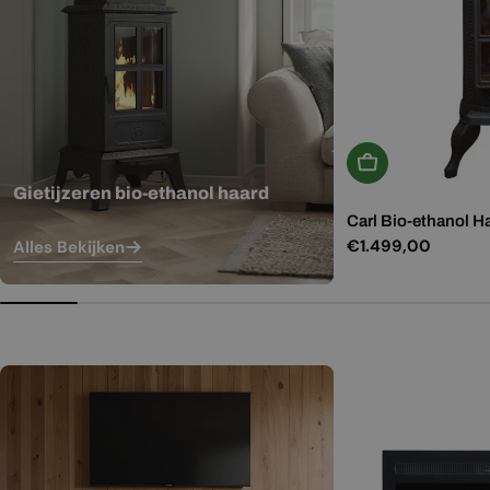
In Winkelwagen
Gietijzeren bio-ethanol haard
Carl Bio-ethanol H
Normale
€1.499,00
Alles Bekijken
prijs