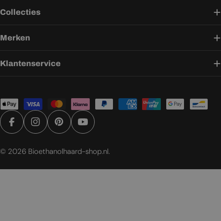
Collecties
Merken
Klantenservice
Betaalmethoden
Facebook
Instagram
Pinterest
YouTube
© 2026
Bioethanolhaard-shop.nl
.