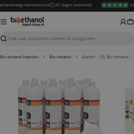
Ga
ndstalige klantenservice
30 dagen bedenktijd
4,6 / 
naar
inhoud
W
Zoeken
Bio-ethanol haarden
Bio-ethanol
Startkit - 12L Bio-ethanol + bijvul setu
Open media 0 in een venster
Open me