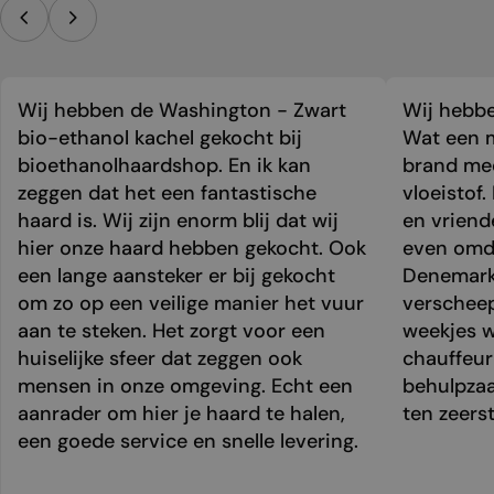
Wij hebben de Washington - Zwart
Wij hebbe
bio-ethanol kachel gekocht bij
Wat een m
bioethanolhaardshop. En ik kan
brand mee
zeggen dat het een fantastische
vloeistof.
haard is. Wij zijn enorm blij dat wij
en vriend
hier onze haard hebben gekocht. Ook
even omda
een lange aansteker er bij gekocht
Denemark
om zo op een veilige manier het vuur
verschee
aan te steken. Het zorgt voor een
weekjes 
huiselijke sfeer dat zeggen ook
chauffeur 
mensen in onze omgeving. Echt een
behulpzaa
aanrader om hier je haard te halen,
ten zeers
een goede service en snelle levering.