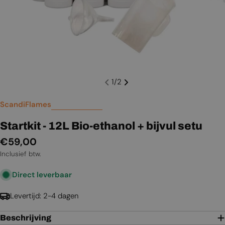
1
/
2
ScandiFlames
Startkit - 12L Bio-ethanol + bijvul setu
Normale
€59,00
prijs
Inclusief btw.
Direct leverbaar
Levertijd: 2-4 dagen
Beschrijving