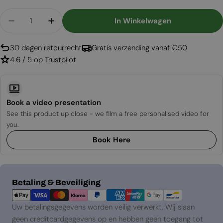
Aantal
In Winkelwagen
Aantal Verlagen Voor Startkit - 12L Bio-Ethanol +
Aantal Verhogen Voor Startkit - 12L Bio-
30 dagen retourrecht
Gratis verzending vanaf €50
4.6 / 5 op Trustpilot
Book a video presentation
See this product up close - we film a free personalised video for
you.
Book Here
Betaalmethoden
Betaling & Beveiliging
Uw betalingsgegevens worden veilig verwerkt. Wij slaan
geen creditcardgegevens op en hebben geen toegang tot