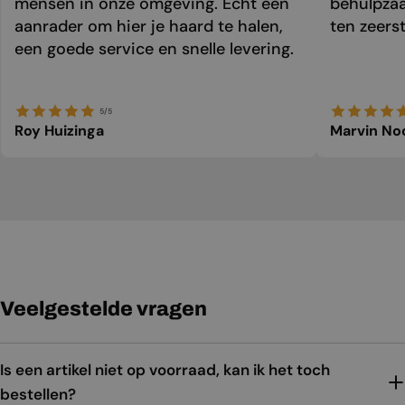
mensen in onze omgeving. Echt een
behulpzaa
aanrader om hier je haard te halen,
ten zeers
een goede service en snelle levering.
5/5
Roy Huizinga
Marvin No
Veelgestelde vragen
Is een artikel niet op voorraad, kan ik het toch
bestellen?