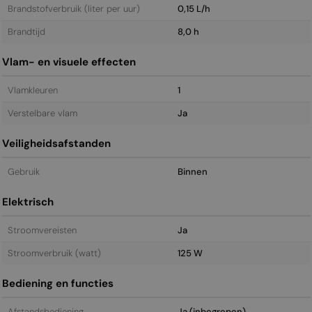
Brandstofverbruik (liter per uur)
0,15 L/h
Brandtijd
8,0 h
Vlam- en visuele effecten
Vlamkleuren
1
Verstelbare vlam
Ja
Veiligheidsafstanden
Gebruik
Binnen
Elektrisch
Stroomvereisten
Ja
Stroomverbruik (watt)
125 W
Bediening en functies
Afstandsbediening
Ja (inbegrepen)