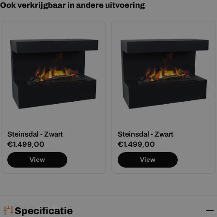
Ook verkrijgbaar in andere uitvoering
Steinsdal - Zwart
Steinsdal - Zwart
Normale
€1.499,00
Normale
€1.499,00
prijs
prijs
View
View
Specificatie