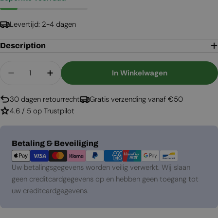
Levertijd: 2-4 dagen
Description
Aantal
In Winkelwagen
Aantal Verlagen Voor Steinsdal - Wit - Water
Aantal Verhogen Voor Steinsdal - Wi
30 dagen retourrecht
Gratis verzending vanaf €50
4.6 / 5 op Trustpilot
Betaalmethoden
Betaling & Beveiliging
Uw betalingsgegevens worden veilig verwerkt. Wij slaan
geen creditcardgegevens op en hebben geen toegang tot
uw creditcardgegevens.