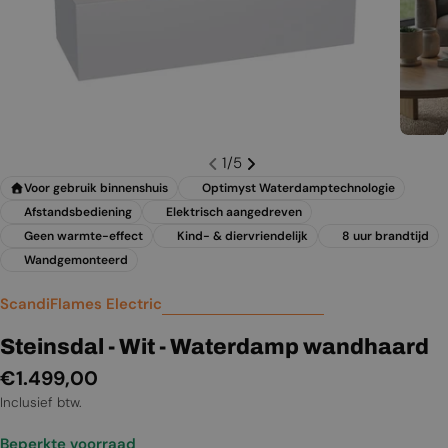
1
/
5
Voor gebruik binnenshuis
Optimyst Waterdamptechnologie
Afstandsbediening
Elektrisch aangedreven
Geen warmte-effect
Kind- & diervriendelijk
8 uur brandtijd
Wandgemonteerd
ScandiFlames Electric
Steinsdal - Wit - Waterdamp wandhaard
Normale
€1.499,00
prijs
Inclusief btw.
Beperkte voorraad