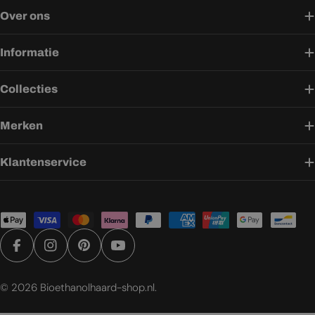
Over ons
Informatie
Collecties
Merken
Klantenservice
Betaalmethoden
Facebook
Instagram
Pinterest
YouTube
© 2026
Bioethanolhaard-shop.nl
.