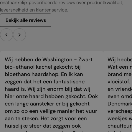
onafhankelijk geverifieerde reviews over productkwaliteit,
leversnelheid en klantenservice.
Bekijk alle reviews
Wij hebben de Washington - Zwart
Wij hebbe
bio-ethanol kachel gekocht bij
Wat een m
bioethanolhaardshop. En ik kan
brand mee
zeggen dat het een fantastische
vloeistof.
haard is. Wij zijn enorm blij dat wij
en vriend
hier onze haard hebben gekocht. Ook
even omda
een lange aansteker er bij gekocht
Denemark
om zo op een veilige manier het vuur
verschee
aan te steken. Het zorgt voor een
weekjes 
huiselijke sfeer dat zeggen ook
chauffeur 