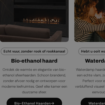
Echt vuur, zonder rook of rookkanaal
Hebt u ooit w
Bio-ethanol haard
Waterd
Ontdek de warmte en elegantie van bio-
Waterdamp haarde
ethanol sfeerhaarden. Schoon brandend,
een echte vlam, zo
zonder afvoer nodig en ontworpen voor
Perfect voor e
moderne leefruimtes. Geef elke kamer een
verbluffend visueel 
duurzame sfeer.
eenvoudi
Bio-Ethanol Haarden
Waterda