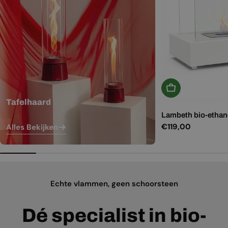
In Winkelwagen
Tafelhaard
Lambeth bio-ethano
Normale
€119,00
Alles Bekijken
prijs
Echte vlammen, geen schoorsteen
Dé specialist in bio-