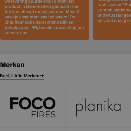
De levering duurde even omdat het
toch via een "Be
product in Denemarken gemaakt is en
kunnen aankopen
het verscheept moest worden. Maar 2
ondertussen gelev
weekjes wachten was het waard! De
en voelt stevig e
chauffeur ook uiterst vriendelijk en
behulpzaam. Wij bevelen deze shop ten
zeerste aan!
Merken
Bekijk Alle Merken