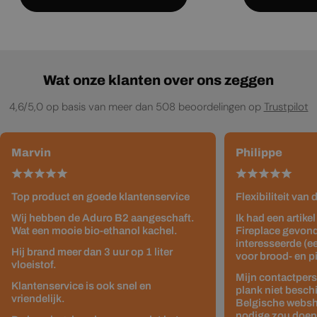
Wat onze klanten over ons zeggen
4,6/5,0 op basis van meer dan 508 beoordelingen op
Trustpilot
Marvin
Philippe
Top product en goede klantenservice
Flexibiliteit van
Wij hebben de Aduro B2 aangeschaft.
Ik had een artike
Wat een mooie bio-ethanol kachel.
Fireplace gevond
interesseerde (e
Hij brand meer dan 3 uur op 1 liter
voor brood- en p
vloeistof.
Mijn contactpers
Klantenservice is ook snel en
plank niet besch
vriendelijk.
Belgische websho
nodige zou doen z