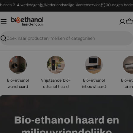
Ga
n 2-4 werkdagen
Nederlandstalige klantenservice
30 dagen bedenktijd
naar
inhoud
W
Zoeken
Bio-ethanol
Vrijstaande bio-
Bio-ethanol
Bio-et
wandhaard
ethanol haard
inbouwhaard
bran
Bio-ethanol haard en
milieuvriendelijke