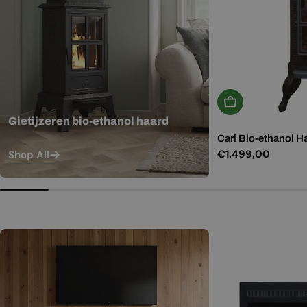
In Winkelwagen
Gietijzeren bio-ethanol haard
Carl Bio-ethanol H
Normale
€1.499,00
Shop All
prijs