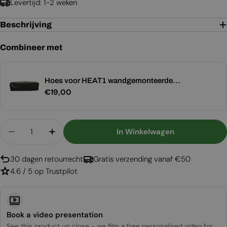
Levertijd: 1-2 weken
Beschrijving
Combineer met
Hoes voor HEAT1 wandgemonteerde
Normale
€19,00
terrasverwarmer
prijs
Aantal
In Winkelwagen
Aantal Verlagen Voor Terrasverwarmer HEAT1 E
Aantal Verhogen Voor Terrasverwarme
30 dagen retourrecht
Gratis verzending vanaf €50
4.6 / 5 op Trustpilot
Book a video presentation
See this product up close - we film a free personalised video for