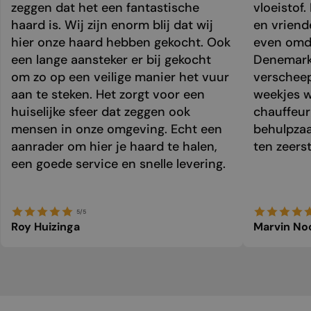
zeggen dat het een fantastische
vloeistof.
haard is. Wij zijn enorm blij dat wij
en vriend
hier onze haard hebben gekocht. Ook
even omda
een lange aansteker er bij gekocht
Denemark
om zo op een veilige manier het vuur
verschee
aan te steken. Het zorgt voor een
weekjes 
huiselijke sfeer dat zeggen ook
chauffeur 
mensen in onze omgeving. Echt een
behulpzaa
aanrader om hier je haard te halen,
ten zeers
een goede service en snelle levering.
5/5
Roy Huizinga
Marvin No