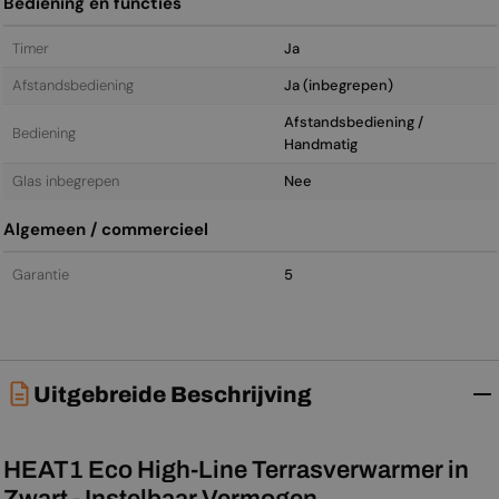
Bediening en functies
Timer
Ja
Afstandsbediening
Ja (inbegrepen)
Afstandsbediening /
Bediening
Handmatig
Glas inbegrepen
Nee
Algemeen / commercieel
Garantie
5
Uitgebreide Beschrijving
HEAT1 Eco High-Line Terrasverwarmer in
Zwart - Instelbaar Vermogen