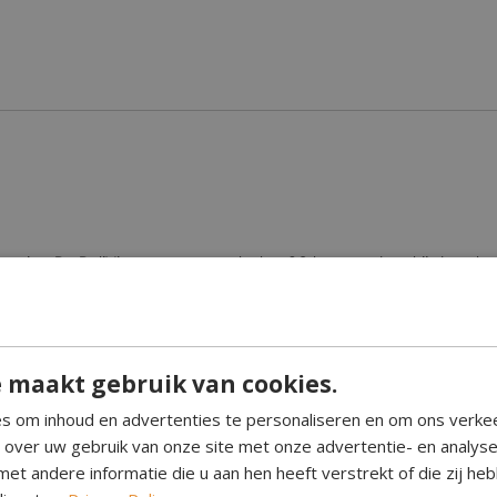
aties. De DeliVita oven weegt slechts 30 kg, waardoor hij draagbaar
 VK, en bestaan uit een traditionele klei-ovenkamer en een buitenk
odem, zodat de oven overal geplaatst kan worden, mits de ondergr
 maakt gebruik van cookies.
s om inhoud en advertenties te personaliseren en om ons verke
te glasvezel behuizing, die de oven niet alleen waterdicht maakt, ma
e over uw gebruik van onze site met onze advertentie- en analys
et andere informatie die u aan hen heeft verstrekt of die zij h