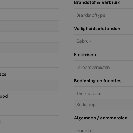
Brandstof & verbruik
Brandstoftype
Veiligheidsafstanden
Gebruik
Elektrisch
Stroomvereisten
ezel
Bediening en functies
Thermostaat
Rood
Bediening
Algemeen / commercieel
t
Garantie