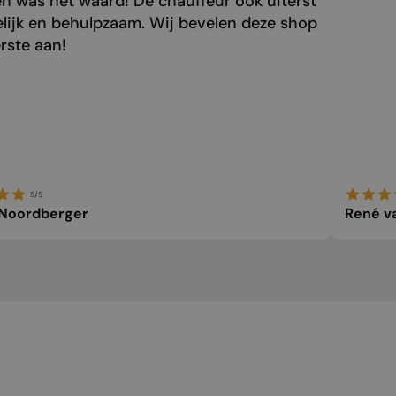
n was het waard! De chauffeur ook uiterst
elijk en behulpzaam. Wij bevelen deze shop
rste aan!
5/5
 Noordberger
René v