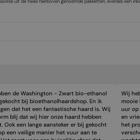
ssoires uit de twee hierboven genoemde pakketten, evenals een ink
bben de Washington - Zwart bio-ethanol
Wij he
gekocht bij bioethanolhaardshop. En ik
mooie 
gen dat het een fantastische haard is. Wij
uur op 
orm blij dat wij hier onze haard hebben
en vri
. Ook een lange aansteker er bij gekocht
het pr
p een veilige manier het vuur aan te
versch