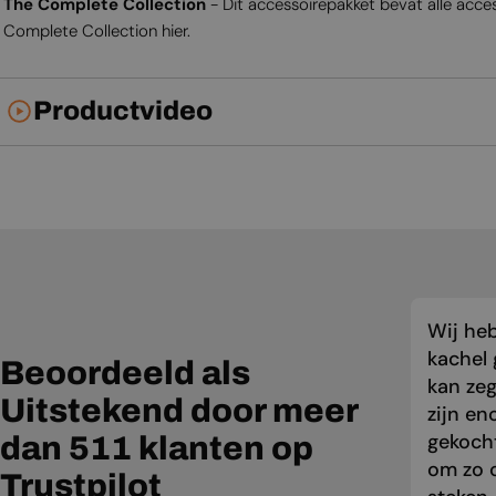
The Complete Collection
- Dit accessoirepakket bevat alle acce
Complete Collection hier.
Productvideo
Wij he
kachel 
Beoordeeld als
kan zeg
Uitstekend door meer
zijn en
gekocht
dan 511 klanten op
om zo o
Trustpilot