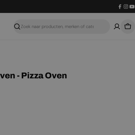
Facebo
Inst
Y
Zoeken
Win
ven - Pizza Oven