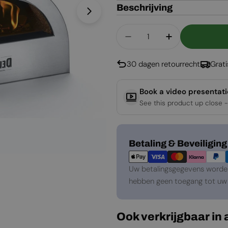
Beschrijving
Open media 1 in een venster
Aantal
Aantal Verlagen Voor 
Aantal Verho
30 dagen retourrecht
Grat
Book a video presentat
See this product up close -
Betaalmethoden
Betaling & Beveiliging
Uw betalingsgegevens worden 
hebben geen toegang tot uw 
Ook verkrijgbaar in