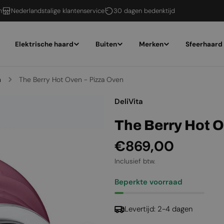
n
Nederlandstalige klantenservice
30 dagen bedenktijd
Elektrische haard
Buiten
Merken
Sfeerhaard
n
The Berry Hot Oven - Pizza Oven
DeliVita
The Berry Hot O
Normale
€869,00
prijs
Inclusief btw.
Beperkte voorraad
Levertijd: 2-4 dagen