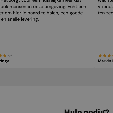
 Het zorgt voor een huiselijke sfeer dat
wachte
 ook mensen in onze omgeving. Echt een
vriend
r om hier je haard te halen, een goede
ten zee
 en snelle levering.
5/5
zinga
Marvin
Hulp nodig?