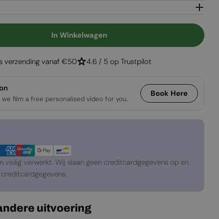
Open media 2 in
In Winkelwagen
The Berry Hot Oven - Pizza Oven
gen Voor The Berry Hot Oven - Pizza Oven
is verzending vanaf €50
4.6 / 5 op Trustpilot
ion
Book Here
 we film a free personalised video for you.
veilig verwerkt. Wij slaan geen creditcardgegevens op en
creditcardgegevens.
 andere uitvoering