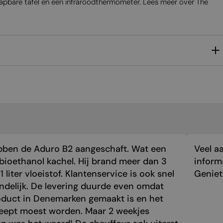
lapbare tafel en een infraroodthermometer. Lees meer over The
MALTESE
NORWEGIAN
POLISH
PORTUGUESE
ROMANIAN
RUSSIAN
SERBIAN
SLOVAK
SLOVENIAN
bben de Aduro B2 aangeschaft. Wat een
Veel a
SPANISH
bioethanol kachel. Hij brand meer dan 3
inform
1 liter vloeistof. Klantenservice is ook snel
Genie
SWEDISH
endelijk. De levering duurde even omdat
TURKISH
oduct in Denemarken gemaakt is en het
UKRAINIAN
eept moest worden. Maar 2 weekjes