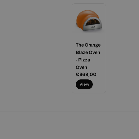
The Orange
Blaze Oven
- Pizza
Oven
Normale
€869,00
prijs
View