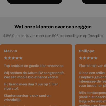
Wat onze klanten over ons zeggen
4,6/5,0 op basis van meer dan 508 beoordelingen op
Trustpilot
Marvin
Philippe
Top product en goede klantenservice
Flexibiliteit van
Wij hebben de Aduro B2 aangeschaft.
Ik had een artike
Wat een mooie bio-ethanol kachel.
Fireplace gevond
interesseerde (e
Hij brand meer dan 3 uur op 1 liter
voor brood- en p
vloeistof.
Mijn contactpers
Klantenservice is ook snel en
plank niet besch
vriendelijk.
Belgische websho
nodige zou doen z