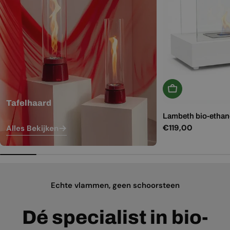
In Winkelwagen
Tafelhaard
Lambeth bio-ethano
Normale
€119,00
Alles Bekijken
prijs
Echte vlammen, geen schoorsteen
Dé specialist in bio-