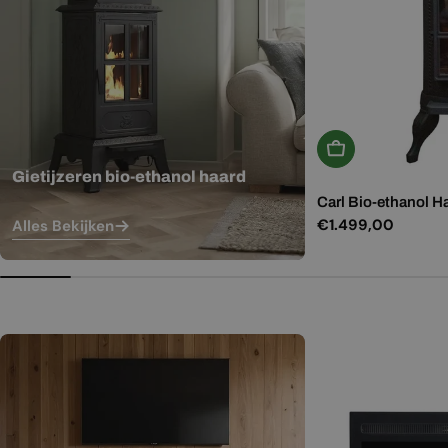
In Winkelwagen
Gietijzeren bio-ethanol haard
Carl Bio-ethanol H
Normale
€1.499,00
Alles Bekijken
prijs