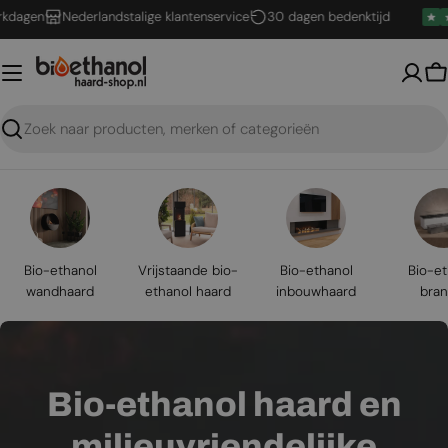
Ga
en
Nederlandstalige klantenservice
30 dagen bedenktijd
naar
inhoud
W
Zoeken
Bio-ethanol
Vrijstaande bio-
Bio-ethanol
Bio-et
wandhaard
ethanol haard
inbouwhaard
bran
Bio-ethanol haard en
milieuvriendelijke