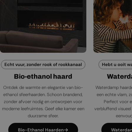
Echt vuur, zonder rook of rookkanaal
Hebt u ooit w
Bio-ethanol haard
Waterd
Ontdek de warmte en elegantie van bio-
Waterdamp haarde
ethanol sfeerhaarden. Schoon brandend,
een echte vlam, zo
zonder afvoer nodig en ontworpen voor
Perfect voor e
moderne leefruimtes. Geef elke kamer een
verbluffend visueel 
duurzame sfeer.
eenvoudi
Bio-Ethanol Haarden
Waterda