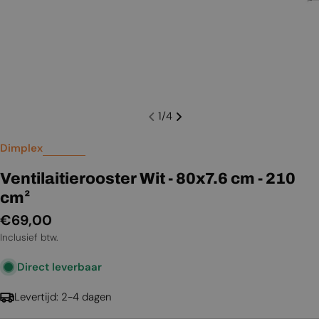
1
/
4
Dimplex
Ventilaitierooster Wit - 80x7.6 cm - 210
cm²
Normale
€69,00
prijs
Inclusief btw.
Direct leverbaar
Levertijd: 2-4 dagen