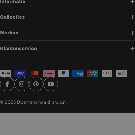
Informatie
Collecties
Merken
Klantenservice
Betaalmethoden
Facebook
Instagram
Pinterest
YouTube
© 2026
Bioethanolhaard-shop.nl
.