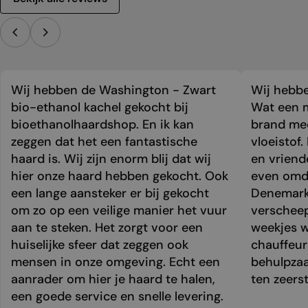
Wij hebben de Washington - Zwart
Wij hebbe
bio-ethanol kachel gekocht bij
Wat een m
bioethanolhaardshop. En ik kan
brand mee
zeggen dat het een fantastische
vloeistof.
haard is. Wij zijn enorm blij dat wij
en vriend
hier onze haard hebben gekocht. Ook
even omda
een lange aansteker er bij gekocht
Denemark
om zo op een veilige manier het vuur
verschee
aan te steken. Het zorgt voor een
weekjes 
huiselijke sfeer dat zeggen ook
chauffeur 
mensen in onze omgeving. Echt een
behulpzaa
aanrader om hier je haard te halen,
ten zeers
een goede service en snelle levering.