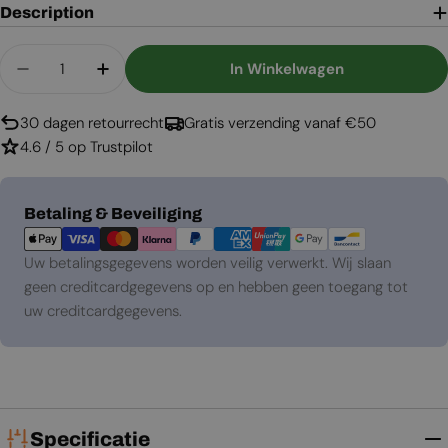
Description
Aantal
In Winkelwagen
Aantal Verlagen Voor Ventilaitierooster Wit - 8
Aantal Verhogen Voor Ventilaitierooste
30 dagen retourrecht
Gratis verzending vanaf €50
4.6 / 5 op Trustpilot
Betaalmethoden
Betaling & Beveiliging
Uw betalingsgegevens worden veilig verwerkt. Wij slaan
geen creditcardgegevens op en hebben geen toegang tot
uw creditcardgegevens.
Specificatie