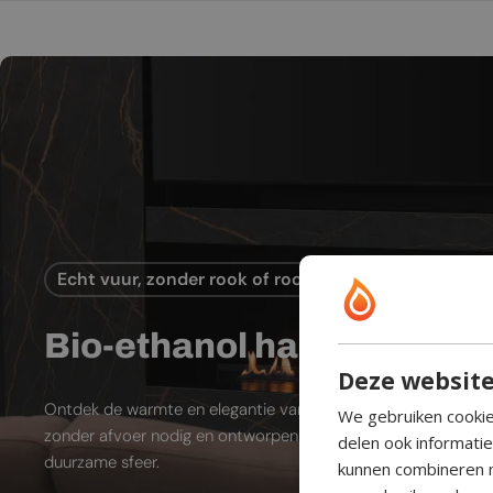
Echt vuur, zonder rook of rookkanaal
Bio-ethanol haard
Deze website
Ontdek de warmte en elegantie van bio-ethanol sfeerhaarde
We gebruiken cookie
zonder afvoer nodig en ontworpen voor moderne leefruimtes
delen ook informati
duurzame sfeer.
kunnen combineren m