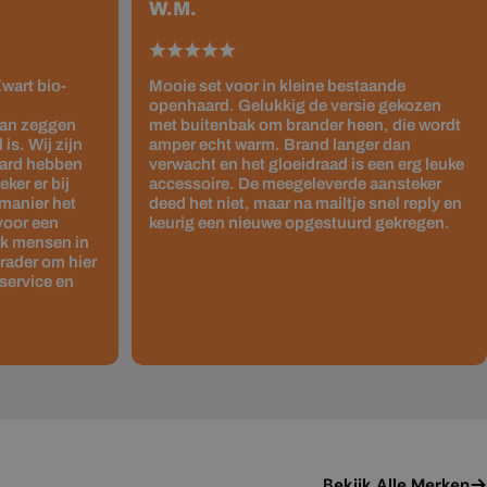
W.M.
wart bio-
Mooie set voor in kleine bestaande
openhaard. Gelukkig de versie gekozen
kan zeggen
met buitenbak om brander heen, die wordt
is. Wij zijn
amper echt warm. Brand langer dan
haard hebben
verwacht en het gloeidraad is een erg leuke
ker er bij
accessoire. De meegeleverde aansteker
 manier het
deed het niet, maar na mailtje snel reply en
 voor een
keurig een nieuwe opgestuurd gekregen.
ok mensen in
rader om hier
service en
Bekijk Alle Merken