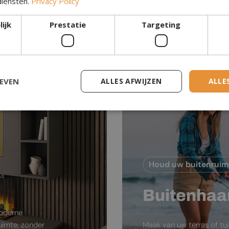
diensten.
Privacy Policy
Waterdamp Haar
ijk
Prestatie
Targeting
GEVEN
ALLES AFWIJZEN
ALLE
Houd uw buitenrui
Buitenhaa
moderne
ruimte, zonder
Maak van uw terras of tu