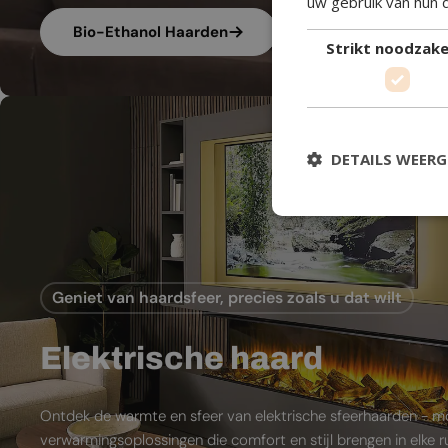
uw gebruik van hun 
Bio-Ethanol Haarden
Strikt noodzakel
DETAILS WEER
Geniet van haardsfeer, precies zoals u dat wilt
Elektrische haard
Ontdek de warmte en sfeer van elektrische sfeerhaarden - 
verwarmingsoplossingen die comfort en stijl brengen in elke 