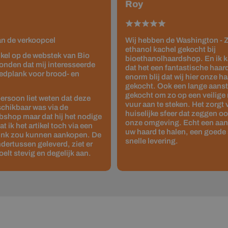
Roy
van de verkoopcel
Wij hebben de Washington - Z
ethanol kachel gekocht bij
tikel op de webstek van Bio
bioethanolhaardshop. En ik 
onden dat mij interesseerde
dat het een fantastische haard 
edplank voor brood- en
enorm blij dat wij hier onze 
gekocht. Ook een lange aanste
gekocht om zo op een veilige
ersoon liet weten dat deze
vuur aan te steken. Het zorgt
schikbaar was via de
huiselijke sfeer dat zeggen o
shop maar dat hij het nodige
onze omgeving. Echt een aan
 ik het artikel toch via een
uw haard te halen, een goede 
link zou kunnen aankopen. De
snelle levering.
dertussen geleverd, ziet er
oelt stevig en degelijk aan.