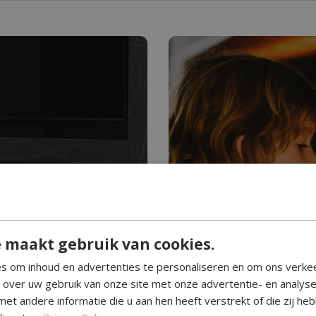
Hebt u ooit water z
Waterdam
 maakt gebruik van cookies.
n. Schoon brandend,
Waterdamp haarden creëre
s om inhoud en advertenties te personaliseren en om ons verke
. Geef elke kamer een
Perfect voor elke ruimte, 
e over uw gebruik van onze site met onze advertentie- en analys
eenvoudig in gebruik.
et andere informatie die u aan hen heeft verstrekt of die zij h