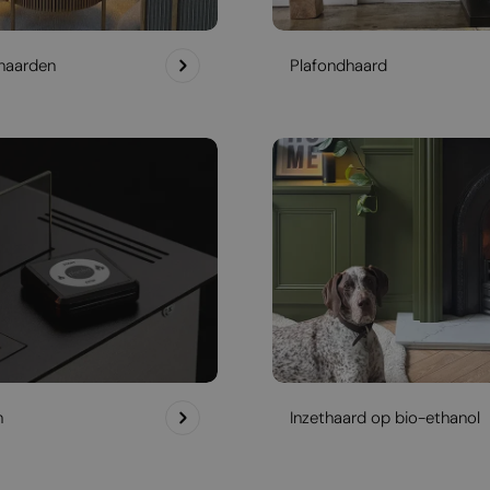
haarden
Plafondhaard
h
Inzethaard op bio-ethanol