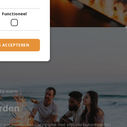
DANISH
den
Functioneel
DUTCH
ESTONIAN
FINNISH
FRENCH
S ACCEPTEREN
GERMAN
GREEK
HUNGARIAN
IRISH
mte warm
ICELANDIC
ITALIAN
rden
LATVIAN
LITHUANIAN
in een warme ontmoetingsplek met stijlvolle buitenhaarden,