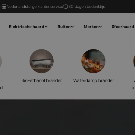
n
Nederlandstalige klantenservice
30 dagen bedenktijd
Elektrische haard
Buiten
Merken
Sfeerhaard
l
Bio-ethanol brander
Waterdamp brander
rd
i