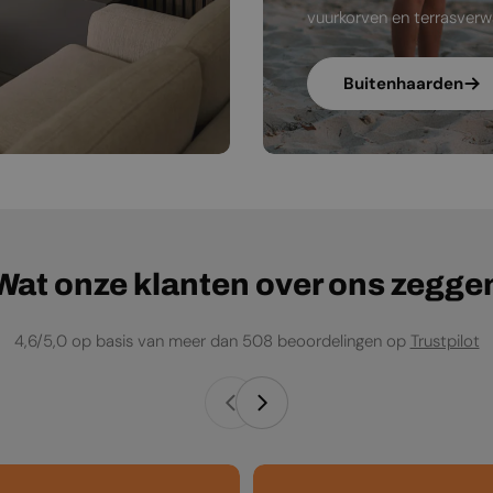
vuurkorven en terrasverw
Buitenhaarden
Wat onze klanten over ons zegge
4,6/5,0 op basis van meer dan 508 beoordelingen op
Trustpilot