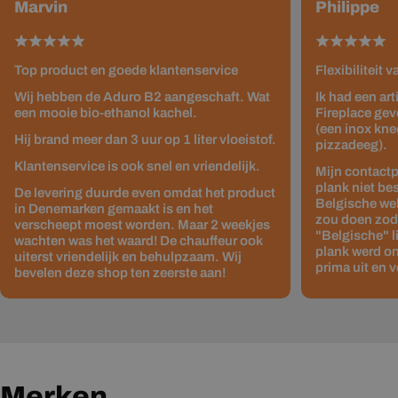
Marvin
Philippe
Top product en goede klantenservice
Flexibiliteit 
Wij hebben de Aduro B2 aangeschaft. Wat
Ik had een ar
een mooie bio-ethanol kachel.
Fireplace gev
(een inox kne
Hij brand meer dan 3 uur op 1 liter vloeistof.
pizzadeeg).
Klantenservice is ook snel en vriendelijk.
Mijn contactp
plank niet be
De levering duurde even omdat het product
Belgische web
in Denemarken gemaakt is en het
zou doen zodat
verscheept moest worden. Maar 2 weekjes
"Belgische" 
wachten was het waard! De chauffeur ook
plank werd on
uiterst vriendelijk en behulpzaam. Wij
prima uit en v
bevelen deze shop ten zeerste aan!
Merken