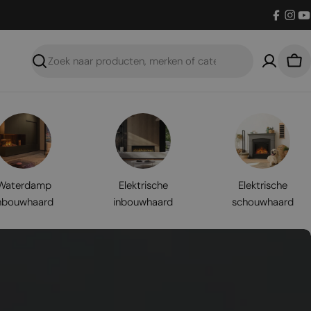
Facebo
Inst
Y
Zoeken
Win
Waterdamp
Elektrische
Elektrische
nbouwhaard
inbouwhaard
schouwhaard