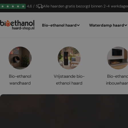
Ga
4,6 / 5
Alle haarden gratis bezorgd binnen 2-4 werkdage
naar
inhoud
Bio-ethanol haard
Waterdamp haard
Bio-ethanol
Vrijstaande bio-
Bio-ethano
wandhaard
ethanol haard
inbouwhaa