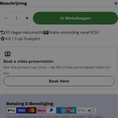
Beschrijving
Aantal
In Winkelwagen
Aantal Verlagen Voor Ventilatierooster Wit - 1
Aantal Verhogen Voor Ventilatierooste
30 dagen retourrecht
Gratis verzending vanaf €50
4.6 / 5 op Trustpilot
Book a video presentation
See this product up close - we film a free personalised video for
you.
Book Here
Betaalmethoden
Betaling & Beveiliging
Uw betalingsgegevens worden veilig verwerkt. Wij slaan