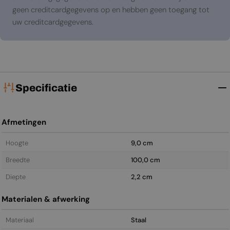
geen creditcardgegevens op en hebben geen toegang tot
uw creditcardgegevens.
Specificatie
Afmetingen
Hoogte
9,0 cm
Breedte
100,0 cm
Diepte
2,2 cm
Materialen & afwerking
Materiaal
Staal