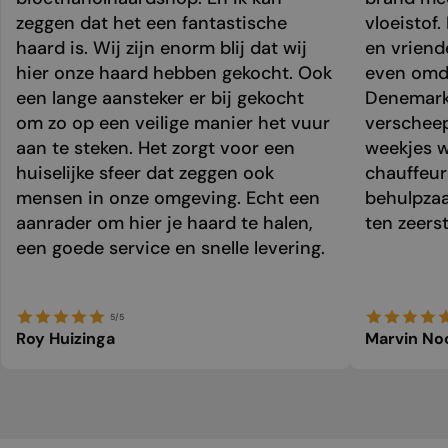
zeggen dat het een fantastische
vloeistof.
haard is. Wij zijn enorm blij dat wij
en vriend
hier onze haard hebben gekocht. Ook
even omda
een lange aansteker er bij gekocht
Denemark
om zo op een veilige manier het vuur
verschee
aan te steken. Het zorgt voor een
weekjes 
huiselijke sfeer dat zeggen ook
chauffeur 
mensen in onze omgeving. Echt een
behulpzaa
aanrader om hier je haard te halen,
ten zeers
een goede service en snelle levering.
5/5
Roy Huizinga
Marvin No