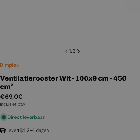
1
/
3
Dimplex
Ventilatierooster Wit - 100x9 cm - 450
cm²
Normale
€69,00
prijs
Inclusief btw.
Direct leverbaar
Levertijd: 2-4 dagen