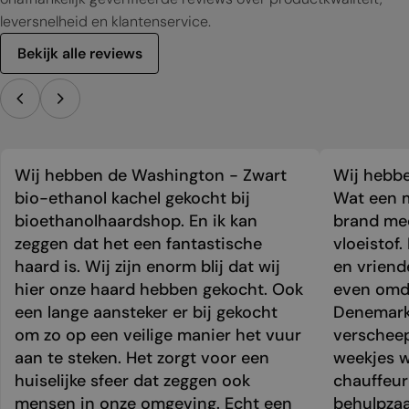
leversnelheid en klantenservice.
Bekijk alle reviews
Wij hebben de Washington - Zwart
Wij hebbe
bio-ethanol kachel gekocht bij
Wat een m
bioethanolhaardshop. En ik kan
brand mee
zeggen dat het een fantastische
vloeistof.
haard is. Wij zijn enorm blij dat wij
en vriend
hier onze haard hebben gekocht. Ook
even omda
een lange aansteker er bij gekocht
Denemark
om zo op een veilige manier het vuur
verschee
aan te steken. Het zorgt voor een
weekjes 
huiselijke sfeer dat zeggen ook
chauffeur 
mensen in onze omgeving. Echt een
behulpzaa