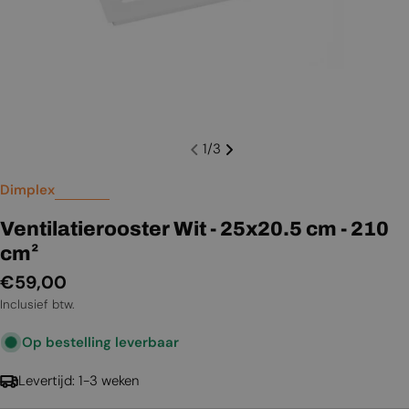
1
/
3
Dimplex
Ventilatierooster Wit - 25x20.5 cm - 210
cm²
Normale
€59,00
prijs
Inclusief btw.
Op bestelling leverbaar
Levertijd: 1-3 weken