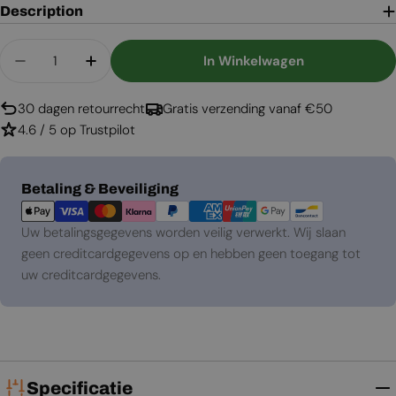
Description
Aantal
In Winkelwagen
Aantal Verlagen Voor Ventilatierooster Wit - 25
Aantal Verhogen Voor Ventilatierooster
30 dagen retourrecht
Gratis verzending vanaf €50
4.6 / 5 op Trustpilot
Betaalmethoden
Betaling & Beveiliging
Uw betalingsgegevens worden veilig verwerkt. Wij slaan
geen creditcardgegevens op en hebben geen toegang tot
uw creditcardgegevens.
Specificatie