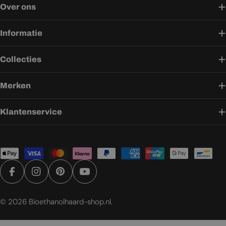
Over ons
Informatie
Collecties
Merken
Klantenservice
Betaalmethoden
Facebook
Instagram
Pinterest
YouTube
© 2026
Bioethanolhaard-shop.nl
.