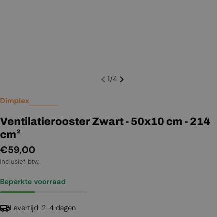
1
/
4
Dimplex
Ventilatierooster Zwart - 50x10 cm - 214
cm²
Normale
€59,00
prijs
Inclusief btw.
Beperkte voorraad
Levertijd: 2-4 dagen