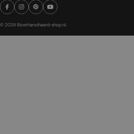
Facebook
Instagram
Pinterest
YouTube
© 2026
Bioethanolhaard-shop.nl
.