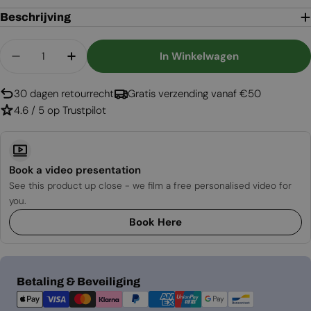
Beschrijving
Aantal
In Winkelwagen
Aantal Verlagen Voor Ventilatierooster Zwart - 
Aantal Verhogen Voor Ventilatierooste
30 dagen retourrecht
Gratis verzending vanaf €50
4.6 / 5 op Trustpilot
Book a video presentation
See this product up close - we film a free personalised video for
you.
Book Here
Betaalmethoden
Betaling & Beveiliging