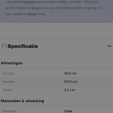
Uw betalingsgegevens worden veilig verwerkt. Wij slaan
geen creditcardgegevens op en hebben geen toegang tot
uw creditcardgegevens.
Specificatie
Afmetingen
Hoogte
10,0 cm
Breedte
50,0 cm
Diepte
2,2 cm
Materialen & afwerking
Materiaal
Staal