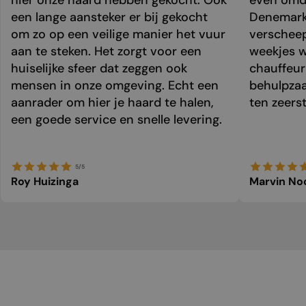
hier onze haard hebben gekocht. Ook
even omda
een lange aansteker er bij gekocht
Denemark
om zo op een veilige manier het vuur
verschee
aan te steken. Het zorgt voor een
weekjes 
huiselijke sfeer dat zeggen ook
chauffeur 
mensen in onze omgeving. Echt een
behulpzaa
aanrader om hier je haard te halen,
ten zeers
een goede service en snelle levering.
5/5
Roy Huizinga
Marvin No