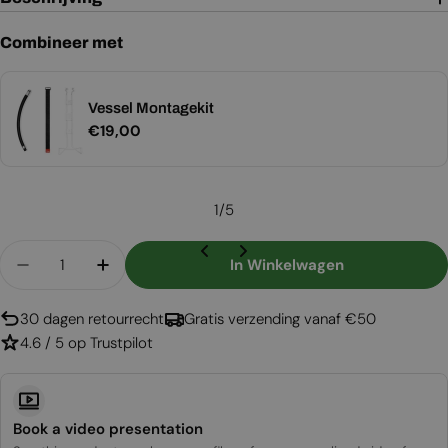
Combineer met
Vessel Montagekit
Normale
€19,00
prijs
1
/
5
Aantal
In Winkelwagen
Aantal Verlagen Voor Witte Brandblusser 2 Kg -
Aantal Verhogen Voor Witte Brandbluss
30 dagen retourrecht
Gratis verzending vanaf €50
4.6 / 5 op Trustpilot
Book a video presentation