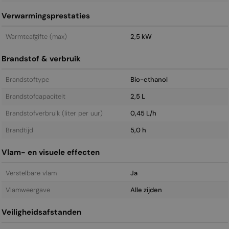
Verwarmingsprestaties
Warmteafgifte (max)
2,5 kW
Brandstof & verbruik
Brandstoftype
Bio-ethanol
Brandstofcapaciteit
2,5 L
Brandstofverbruik (liter per uur)
0,45 L/h
Brandtijd
5,0 h
Vlam- en visuele effecten
Verstelbare vlam
Ja
Vlamweergave
Alle zijden
Veiligheidsafstanden