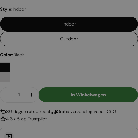
Style:
Indoor
Indoor
Outdoor
Color:
Black
Aantal
In Winkelwagen
Aantal Verlagen Voor XS340 Bio-Ethanol Brande
Aantal Verhogen Voor XS340 Bio-Ethan
30 dagen retourrecht
Gratis verzending vanaf €50
4.6 / 5 op Trustpilot