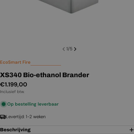
1
/
5
EcoSmart Fire
XS340 Bio-ethanol Brander
Normale
€1.199,00
prijs
Inclusief btw.
Op bestelling leverbaar
Levertijd: 1-2 weken
Beschrijving