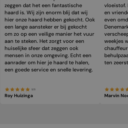
zeggen dat het een fantastische
vloeistof.
haard is. Wij zijn enorm blij dat wij
en vriend
hier onze haard hebben gekocht. Ook
even omda
een lange aansteker er bij gekocht
Denemark
om zo op een veilige manier het vuur
verschee
aan te steken. Het zorgt voor een
weekjes 
huiselijke sfeer dat zeggen ook
chauffeur 
mensen in onze omgeving. Echt een
behulpzaa
aanrader om hier je haard te halen,
ten zeers
een goede service en snelle levering.
5/5
Roy Huizinga
Marvin No