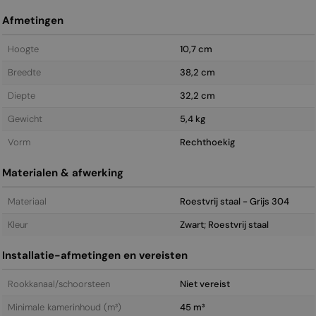
Afmetingen
Hoogte
10,7 cm
Breedte
38,2 cm
Diepte
32,2 cm
Gewicht
5,4 kg
Vorm
Rechthoekig
Materialen & afwerking
Materiaal
Roestvrij staal - Grijs 304
Kleur
Zwart; Roestvrij staal
Installatie-afmetingen en vereisten
Rookkanaal/schoorsteen
Niet vereist
Minimale kamerinhoud (m³)
45 m³