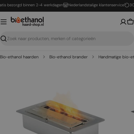
Ga
s bezorgd binnen 2-4 werkdagen
Nederlandstalige klantenservice
30 da
naar
inhoud
W
Zoeken
Bio-ethanol haarden
Bio-ethanol brander
Handmatige bio-et
Open media 0 in een venster
Open me