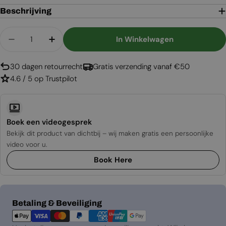
Beschrijving
Aantal
In Winkelwagen
Aantal Verlagen Voor AI 500
Aantal Verhogen Voor AI 500
30 dagen retourrecht
Gratis verzending vanaf €50
4.6 / 5 op Trustpilot
Boek een videogesprek
Bekijk dit product van dichtbij – wij maken gratis een persoonlijke
video voor u.
Book Here
Betaalmethoden
Betaling & Beveiliging