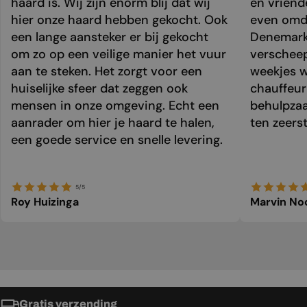
haard is. Wij zijn enorm blij dat wij
en vriend
hier onze haard hebben gekocht. Ook
even omda
een lange aansteker er bij gekocht
Denemark
om zo op een veilige manier het vuur
verschee
aan te steken. Het zorgt voor een
weekjes 
huiselijke sfeer dat zeggen ook
chauffeur 
mensen in onze omgeving. Echt een
behulpzaa
aanrader om hier je haard te halen,
ten zeers
een goede service en snelle levering.
5/5
Roy Huizinga
Marvin No
Gratis verzending