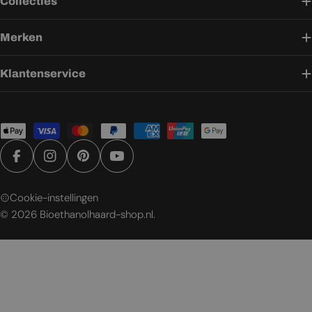
Collecties
Merken
Klantenservice
Betaalmethoden
Facebook
Instagram
Pinterest
YouTube
Cookie-instellingen
© 2026
Bioethanolhaard-shop.nl
.