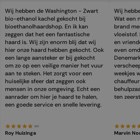
Wij hebben de Washington - Zwart
Wij hebbe
bio-ethanol kachel gekocht bij
Wat een m
bioethanolhaardshop. En ik kan
brand mee
zeggen dat het een fantastische
vloeistof.
haard is. Wij zijn enorm blij dat wij
en vriend
hier onze haard hebben gekocht. Ook
even omda
een lange aansteker er bij gekocht
Denemark
om zo op een veilige manier het vuur
verschee
aan te steken. Het zorgt voor een
weekjes 
huiselijke sfeer dat zeggen ook
chauffeur 
mensen in onze omgeving. Echt een
behulpzaa
aanrader om hier je haard te halen,
ten zeers
een goede service en snelle levering.
5/5
Roy Huizinga
Marvin No