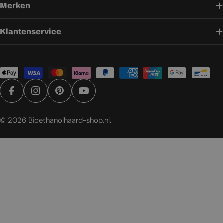
Merken
Klantenservice
Betaalmethoden
Facebook
Instagram
Pinterest
YouTube
© 2026
Bioethanolhaard-shop.nl
.