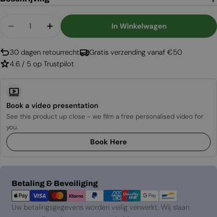
Aantal
In Winkelwagen
Aantal Verlagen Voor Cool Flame Logset 500
Aantal Verhogen Voor Cool Flame Logs
30 dagen retourrecht
Gratis verzending vanaf €50
4.6 / 5 op Trustpilot
Book a video presentation
See this product up close - we film a free personalised video for
you.
Book Here
Betaalmethoden
Betaling & Beveiliging
Uw betalingsgegevens worden veilig verwerkt. Wij slaan