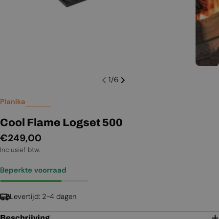
1
/
6
Planika
Cool Flame Logset 500
Normale
€249,00
prijs
Inclusief btw.
Beperkte voorraad
Levertijd: 2-4 dagen
Beschrijving