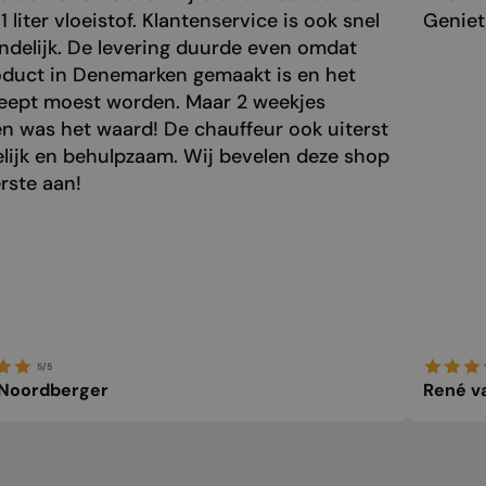
1 liter vloeistof. Klantenservice is ook snel
Genie
endelijk. De levering duurde even omdat
oduct in Denemarken gemaakt is en het
eept moest worden. Maar 2 weekjes
n was het waard! De chauffeur ook uiterst
elijk en behulpzaam. Wij bevelen deze shop
rste aan!
5/5
 Noordberger
René v