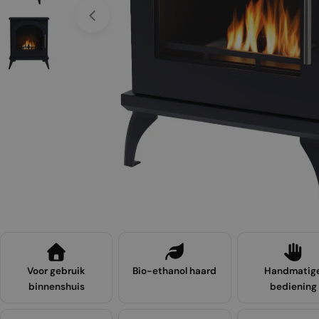
Open media 0 in een venster
Microvezeld
Toevoegen
oekje
Normale
€9,00
prijs
Voor gebruik
Bio-ethanol haard
Handmatig
binnenshuis
bediening