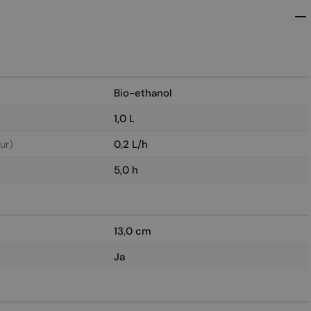
Bio-ethanol
1,0 L
ur)
0,2 L/h
5,0 h
13,0 cm
Ja