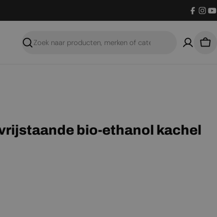
Facebo
Inst
Y
Zoeken
Win
 vrijstaande bio-ethanol kachel