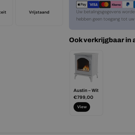
Uw betalingsgegevens worden 
teit
Vrijstaand
hebben geen toegang tot uw 
Ook verkrijgbaar in
Austin – Wit
Normale
€799,00
prijs
View