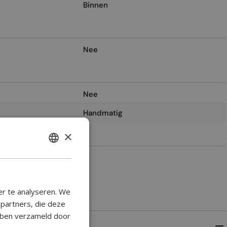
Binnen
Nee
Nee
Handmatig
×
ENGLISH
2
BULGARIAN
CROATIAN
er te analyseren. We
CATALAN
epartners, die deze
ebben verzameld door
CZECH