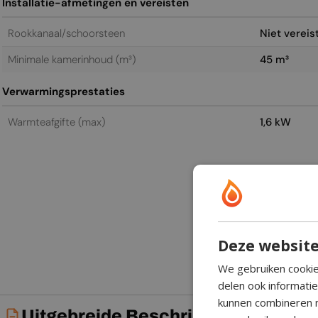
Installatie-afmetingen en vereisten
Rookkanaal/schoorsteen
Niet vereis
Minimale kamerinhoud (m³)
45 m³
Verwarmingsprestaties
Warmteafgifte (max)
1,6 kW
Deze website
We gebruiken cookie
delen ook informati
kunnen combineren m
Uitgebreide Beschrijving