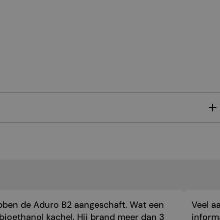
MALTESE
NORWEGIAN
POLISH
PORTUGUESE
ROMANIAN
RUSSIAN
SERBIAN
SLOVAK
SLOVENIAN
SPANISH
SWEDISH
TURKISH
bben de Aduro B2 aangeschaft. Wat een
Veel a
UKRAINIAN
bioethanol kachel. Hij brand meer dan 3
inform