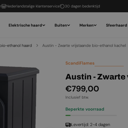
n
Nederlandstalige klantenservice
30 dagen bedenktijd
Elektrische haard
Buiten
Merken
Sfeerhaard
bio-ethanol haard
Austin - Zwarte vrijstaande bio-ethanol kachel
ScandiFlames
Austin - Zwarte
Normale
€799,00
prijs
Inclusief btw.
Beperkte voorraad
Levertijd: 2-4 dagen