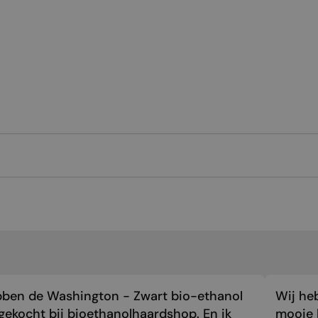
bben de Washington - Zwart bio-ethanol
Wij he
gekocht bij bioethanolhaardshop. En ik
mooie 