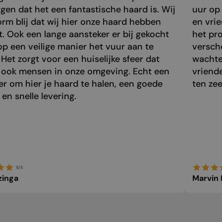
gen dat het een fantastische haard is. Wij
uur op 
orm blij dat wij hier onze haard hebben
en vri
. Ook een lange aansteker er bij gekocht
het pr
p een veilige manier het vuur aan te
versch
 Het zorgt voor een huiselijke sfeer dat
wachte
 ook mensen in onze omgeving. Echt een
vriend
r om hier je haard te halen, een goede
ten zee
 en snelle levering.
5/5
zinga
Marvin