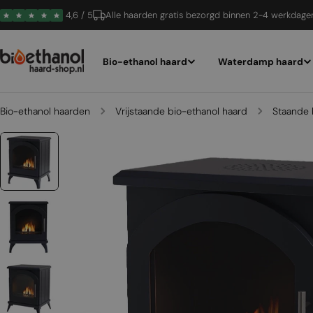
Ga
4,6 / 5
Alle haarden gratis bezorgd binnen 2-4 werkdage
naar
inhoud
Bio-ethanol haard
Waterdamp haard
Bio-ethanol haarden
Vrijstaande bio-ethanol haard
Staande 