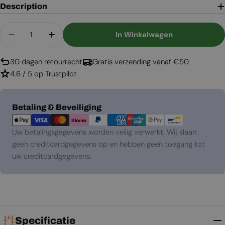
Description
Aantal
In Winkelwagen
Aantal Verlagen Voor Nep Schoorsteenkanaal Voo
Aantal Verhogen Voor Nep Schoorsteenk
30 dagen retourrecht
Gratis verzending vanaf €50
4.6 / 5 op Trustpilot
Betaalmethoden
Betaling & Beveiliging
Uw betalingsgegevens worden veilig verwerkt. Wij slaan
geen creditcardgegevens op en hebben geen toegang tot
uw creditcardgegevens.
Specificatie