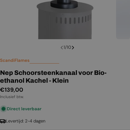
1
/
10
ScandiFlames
Nep Schoorsteenkanaal voor Bio-
ethanol Kachel - Klein
Normale
€139,00
prijs
Inclusief btw.
Direct leverbaar
Levertijd: 2-4 dagen