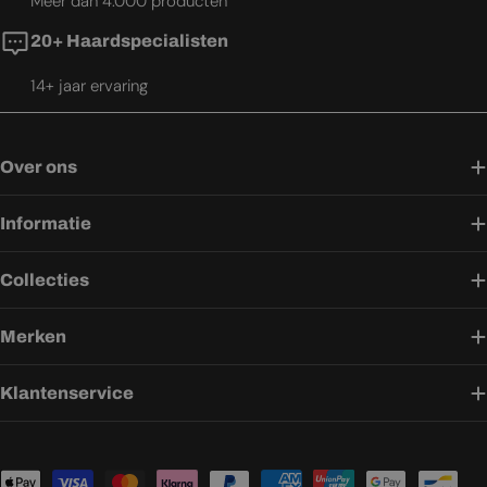
Meer dan 4.000 producten
20+ Haardspecialisten
14+ jaar ervaring
Over ons
Informatie
Collecties
Merken
Klantenservice
Betaalmethoden