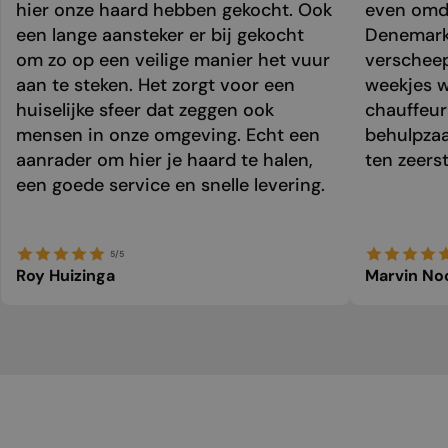
hier onze haard hebben gekocht. Ook
even omda
een lange aansteker er bij gekocht
Denemark
om zo op een veilige manier het vuur
verschee
aan te steken. Het zorgt voor een
weekjes 
huiselijke sfeer dat zeggen ook
chauffeur 
mensen in onze omgeving. Echt een
behulpzaa
aanrader om hier je haard te halen,
ten zeers
een goede service en snelle levering.
5/5
Roy Huizinga
Marvin No