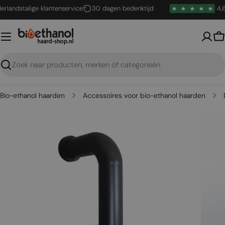
Ga
ndstalige klantenservice
30 dagen bedenktijd
4,6 / 
naar
inhoud
W
Zoeken
Bio-ethanol haarden
Accessoires voor bio-ethanol haarden
Open media 0 in een venster
Open me