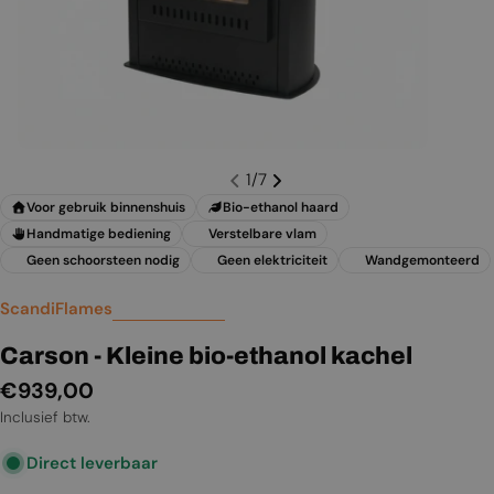
1
/
7
Voor gebruik binnenshuis
Bio-ethanol haard
Handmatige bediening
Verstelbare vlam
Geen schoorsteen nodig
Geen elektriciteit
Wandgemonteerd
ScandiFlames
Carson - Kleine bio-ethanol kachel
Normale
€939,00
prijs
Inclusief btw.
Direct leverbaar