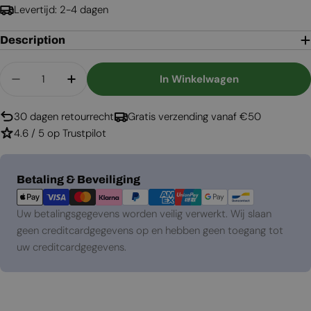
Levertijd: 2-4 dagen
Description
Aantal
In Winkelwagen
Aantal Verlagen Voor Carson - Kleine Bio-Ethano
Aantal Verhogen Voor Carson - Kleine 
30 dagen retourrecht
Gratis verzending vanaf €50
4.6 / 5 op Trustpilot
Betaalmethoden
Betaling & Beveiliging
Uw betalingsgegevens worden veilig verwerkt. Wij slaan
geen creditcardgegevens op en hebben geen toegang tot
uw creditcardgegevens.