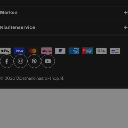
Merken
Klantenservice
Betaalmethoden
Facebook
Instagram
Pinterest
YouTube
© 2026
Bioethanolhaard-shop.nl
.