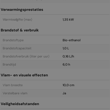
Verwarmingsprestaties
Warmteafgifte (max)
1,35 kW
Brandstof & verbruik
Brandstoftype
Bio-ethanol
Brandstofcapaciteit
1,0 L
Brandstofverbruik (liter per uur)
0,16 L/h
Brandtijd
6,0 h
Vlam- en visuele effecten
Vlam breedte
10,0 cm
Verstelbare vlam
Ja
Veiligheidsafstanden