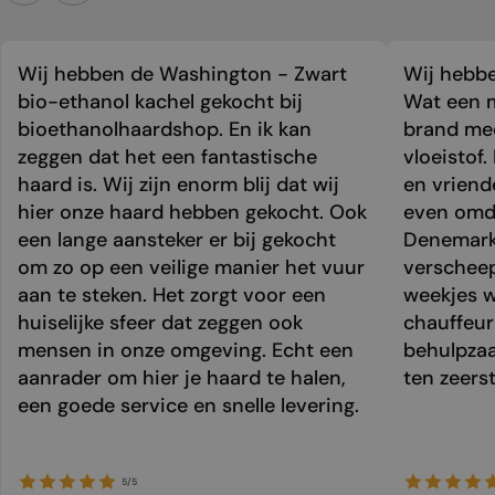
Wij hebben de Washington - Zwart
Wij hebbe
bio-ethanol kachel gekocht bij
Wat een m
bioethanolhaardshop. En ik kan
brand mee
zeggen dat het een fantastische
vloeistof.
haard is. Wij zijn enorm blij dat wij
en vriend
hier onze haard hebben gekocht. Ook
even omda
een lange aansteker er bij gekocht
Denemark
om zo op een veilige manier het vuur
verschee
aan te steken. Het zorgt voor een
weekjes 
huiselijke sfeer dat zeggen ook
chauffeur 
mensen in onze omgeving. Echt een
behulpzaa
aanrader om hier je haard te halen,
ten zeers
een goede service en snelle levering.
5/5