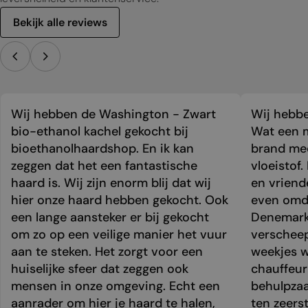
Bekijk alle reviews
Wij hebben de Washington - Zwart
Wij hebbe
bio-ethanol kachel gekocht bij
Wat een m
bioethanolhaardshop. En ik kan
brand mee
zeggen dat het een fantastische
vloeistof.
haard is. Wij zijn enorm blij dat wij
en vriend
hier onze haard hebben gekocht. Ook
even omda
een lange aansteker er bij gekocht
Denemark
om zo op een veilige manier het vuur
verschee
aan te steken. Het zorgt voor een
weekjes 
huiselijke sfeer dat zeggen ook
chauffeur 
mensen in onze omgeving. Echt een
behulpzaa
aanrader om hier je haard te halen,
ten zeers