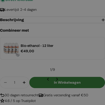
Levertijd: 2-4 dagen
Beschrijving
Combineer met
Bio-ethanol - 12 liter
Normale
€49,00
prijs
1
/
9
Aantal
In Winkelwagen
Aantal Verlagen Voor Columbus Vrijstaande Bio
Aantal Verhogen Voor Columbus Vrijst
30 dagen retourrecht
Gratis verzending vanaf €50
4.6 / 5 op Trustpilot