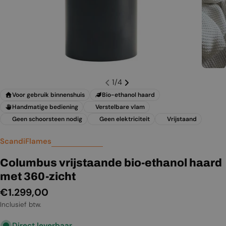
1
/
4
Voor gebruik binnenshuis
Bio-ethanol haard
Handmatige bediening
Verstelbare vlam
Geen schoorsteen nodig
Geen elektriciteit
Vrijstaand
ScandiFlames
Columbus vrijstaande bio-ethanol haard
met 360-zicht
Normale
€1.299,00
prijs
Inclusief btw.
Direct leverbaar