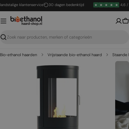
Ga
stalige klantenservice
30 dagen bedenktijd
4,6 / 5
naar
inhoud
W
Zoeken
Bio-ethanol haarden
Vrijstaande bio-ethanol haard
Staande 
Open media 0 in een venster
Open me