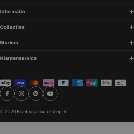
Informatie
Collecties
Merken
Klantenservice
Betaalmethoden
Facebook
Instagram
Pinterest
YouTube
© 2026
Bioethanolhaard-shop.nl
.