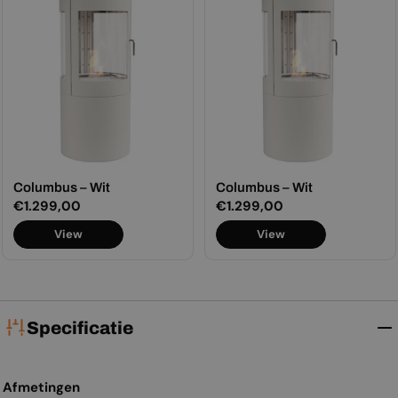
Columbus – Wit
Columbus – Wit
Normale
€1.299,00
Normale
€1.299,00
prijs
prijs
View
View
Specificatie
Afmetingen