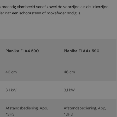
MALTESE
prachtig vlambeeld vanaf zowel de voorzijde als de linkerzijde.
NORWEGIAN
er dat een schoorsteen of rookafvoer nodig is.
POLISH
PORTUGUESE
ROMANIAN
RUSSIAN
Planika FLA4 590
Planika FLA4+ 590
SERBIAN
SLOVAK
46 cm
46 cm
SLOVENIAN
SPANISH
3,1 kW
3,1 kW
SWEDISH
TURKISH
Afstandsbediening, App,
Afstandsbediening, App,
UKRAINIAN
*SHS
*SHS