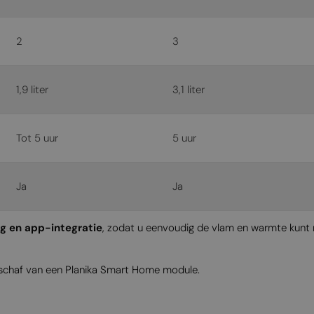
2
3
1,9 liter
3,1 liter
Tot 5 uur
5 uur
Ja
Ja
g en app-integratie
, zodat u eenvoudig de vlam en warmte kunt
nschaf van een Planika Smart Home module.