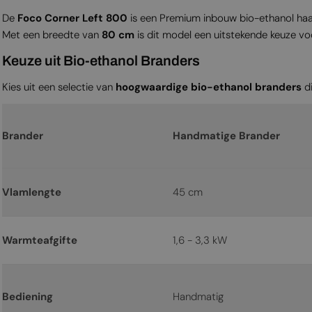
De
Foco Corner Left 800
is een Premium inbouw bio-ethanol haard
Met een breedte van
80 cm
is dit model een uitstekende keuze vo
Keuze uit Bio-ethanol Branders
Kies uit een selectie van
hoogwaardige bio-ethanol branders
di
Brander
Handmatige Brander
Vlamlengte
45 cm
Warmteafgifte
1,6 - 3,3 kW
Bediening
Handmatig