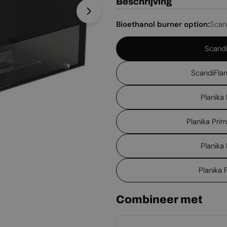
Beschrijving
Open media 1 in een venster
Bioethanol burner option:
Scan
Scandi
ScandiFla
Planika
Planika Pri
Planika
Planika
Combineer met