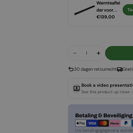
Volledig
Warmteaflei
Toevoegen
To
eindglas van
der voor
Normale
€219,00
Normale
€139,00
400 mm
Foco 800
prijs
prijs
Aantal
Aantal Verlagen Voor 
Aantal Verho
30 dagen retourrecht
Grat
Book a video presentat
See this product up close -
Betaalmethoden
Betaling & Beveiliging
Uw betalingsgegevens worden 