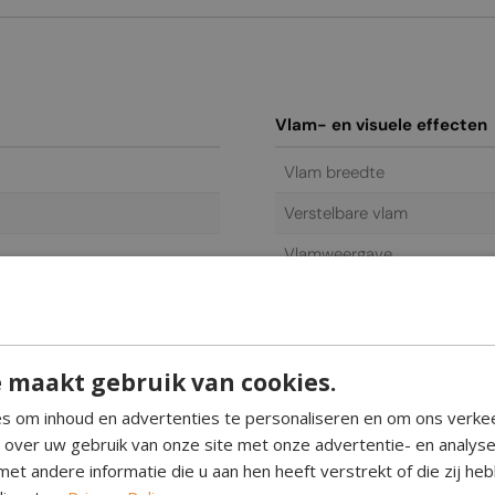
Vlam- en visuele effecten
Vlam breedte
Verstelbare vlam
Vlamweergave
Veiligheidsafstanden
t
Gebruik
 maakt gebruik van cookies.
Elektrisch
s om inhoud en advertenties te personaliseren en om ons verke
e over uw gebruik van onze site met onze advertentie- en analys
Stroomvereisten
et andere informatie die u aan hen heeft verstrekt of die zij h