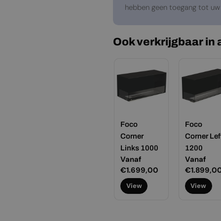
hebben geen toegang tot uw 
Ook verkrijgbaar in
Foco
Foco
Corner
Corner Lef
Links 1000
1200
Normale
Vanaf
Normale
Vanaf
prijs
€1.699,00
prijs
€1.899,0
View
View