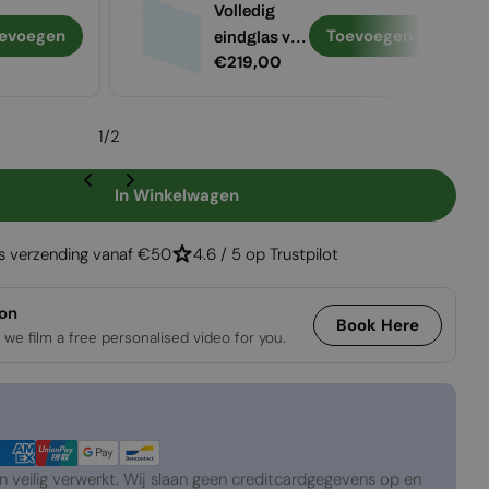
Volledig
evoegen
Toevoegen
eindglas van
Normale
€219,00
400 mm
prijs
1
/
2
In Winkelwagen
Foco Corner Left 800
gen Voor Foco Corner Left 800
is verzending vanaf €50
4.6 / 5 op Trustpilot
ion
Book Here
 we film a free personalised video for you.
veilig verwerkt. Wij slaan geen creditcardgegevens op en