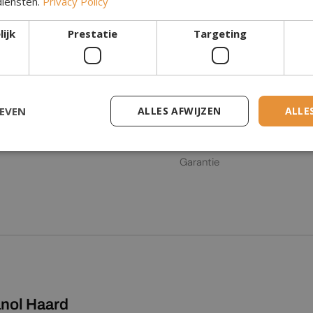
diensten.
Privacy Policy
Bediening en functies
Afstandsbediening
ijk
Prestatie
Targeting
l
Bediening
Glas inbegrepen
GEVEN
ALLES AFWIJZEN
ALLE
Algemeen / commercieel
Garantie
anol Haard