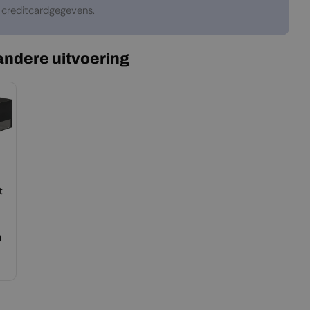
creditcardgegevens.
 andere uitvoering
t
0