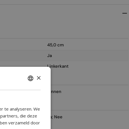
45,0 cm
Ja
Linkerkant
×
ENGLISH
Binnen
BULGARIAN
CROATIAN
er te analyseren. We
CATALAN
epartners, die deze
Ja; Nee
ebben verzameld door
CZECH