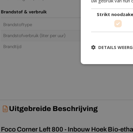
uw gebruik van hun 
Brandstof & verbruik
Strikt noodzakel
Brandstoftype
Bio-ethano
Brandstofverbruik (liter per uur)
0,46 L/h
Brandtijd
7,5 h
DETAILS WEER
Uitgebreide Beschrijving
Foco Corner Left 800 - Inbouw Hoek Bio-eth