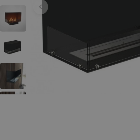
Open media 0 in een venster