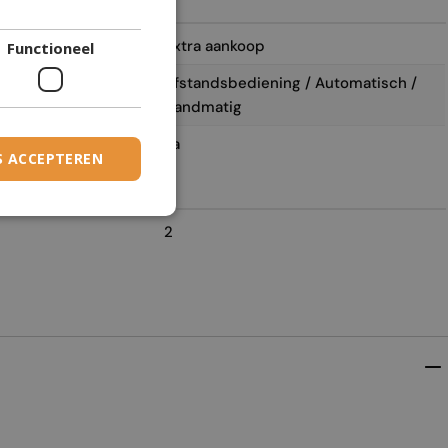
DANISH
Extra aankoop
Functioneel
DUTCH
Afstandsbediening / Automatisch /
ESTONIAN
Handmatig
FINNISH
Ja
FRENCH
S ACCEPTEREN
GERMAN
GREEK
2
HUNGARIAN
IRISH
ICELANDIC
ITALIAN
LATVIAN
LITHUANIAN