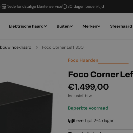
n
Nederlandstalige klantenservice
30 dagen bedenktijd
Elektrische haard
Buiten
Merken
Sfeerhaard
inbouw hoekhaard
Foco Corner Left 800
Foco Haarden
Foco Corner Lef
Normale
€1.499,00
prijs
Inclusief btw.
Beperkte voorraad
Levertijd: 2-4 dagen