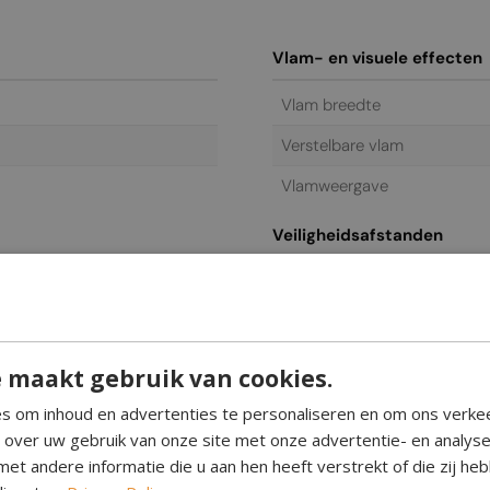
Vlam- en visuele effecten
Vlam breedte
Verstelbare vlam
Vlamweergave
Veiligheidsafstanden
t
Gebruik
Elektrisch
 maakt gebruik van cookies.
Stroomvereisten
s om inhoud en advertenties te personaliseren en om ons verke
Bediening en functies
e over uw gebruik van onze site met onze advertentie- en analys
et andere informatie die u aan hen heeft verstrekt of die zij h
Afstandsbediening