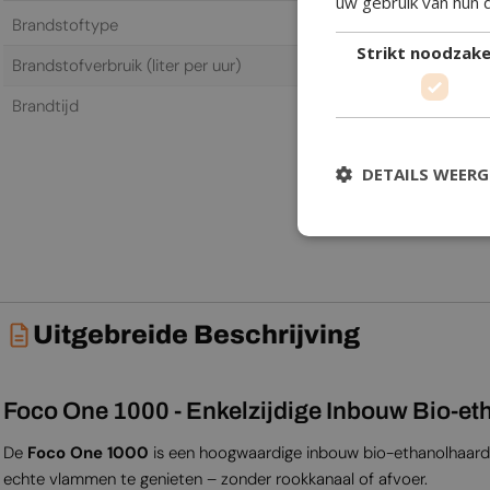
uw gebruik van hun 
Brandstoftype
Bio-ethano
Strikt noodzakel
Brandstofverbruik (liter per uur)
0,62 L/h
Brandtijd
6,5 h
DETAILS WEER
Uitgebreide Beschrijving
Foco One 1000 - Enkelzijdige Inbouw Bio-et
De
Foco One 1000
is een hoogwaardige inbouw bio-ethanolhaar
echte vlammen te genieten – zonder rookkanaal of afvoer.