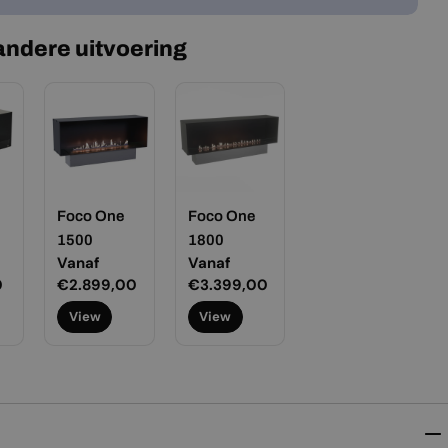
 andere uitvoering
Foco One
Foco One
1500
1800
Normale
Vanaf
Normale
Vanaf
0
prijs
€2.899,00
prijs
€3.399,00
View
View