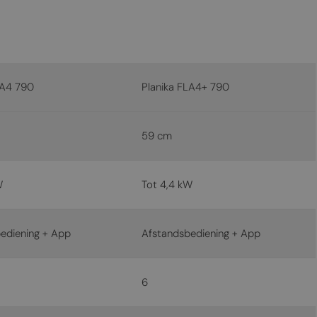
MALTESE
NORWEGIAN
POLISH
PORTUGUESE
LA4 790
Planika FLA4+ 790
ROMANIAN
RUSSIAN
59 cm
SERBIAN
SLOVAK
W
Tot 4,4 kW
SLOVENIAN
SPANISH
ediening + App
Afstandsbediening + App
SWEDISH
TURKISH
6
UKRAINIAN