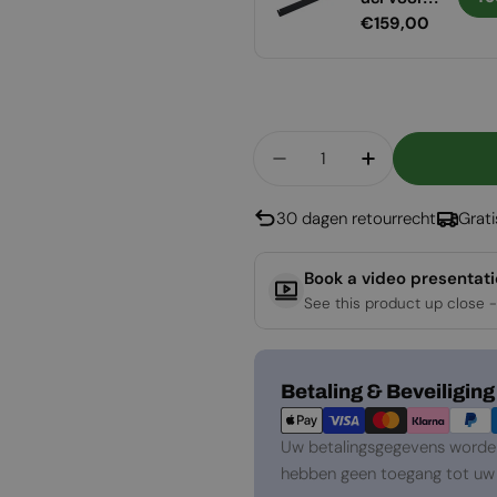
Normale
€259,00
Normale
€159,00
Foco 1000
Foco 1000
prijs
prijs
Aantal
Aantal Verlagen Voor
Aantal Verho
30 dagen retourrecht
Grat
Book a video presentat
See this product up close -
Betaalmethoden
Betaling & Beveiliging
Uw betalingsgegevens worden 
hebben geen toegang tot uw 