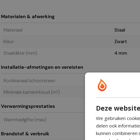
Materialen & afwerking
Materiaal
Staal
Kleur
Zwart
Staal­dikte (mm)
4 mm
Installatie-afmetingen en vereisten
Rookkanaal/schoorsteen
Niet vereis
Minimale kamerinhoud (m³)
80 m³
Verwarmingsprestaties
Deze website
We gebruiken cookie
Warmteafgifte (max)
4,4 kW
delen ook informati
kunnen combineren m
Brandstof & verbruik