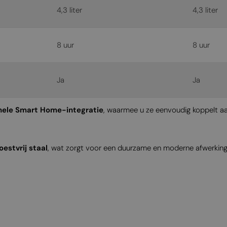
4,3 liter
4,3 liter
8 uur
8 uur
Ja
Ja
nele Smart Home-integratie
, waarmee u ze eenvoudig koppelt 
estvrij staal
, wat zorgt voor een duurzame en moderne afwerkin