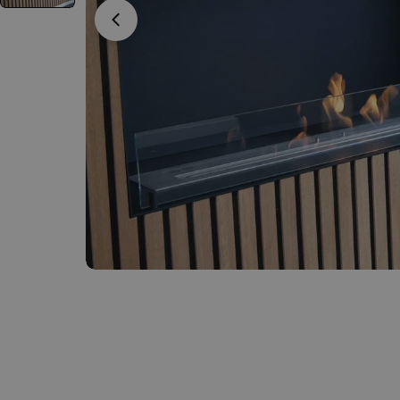
Open media 2 in een venster
Warmteaflei
Toevoegen
der voor