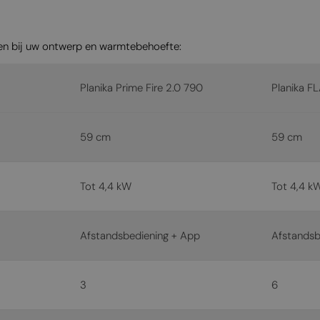
en bij uw ontwerp en warmtebehoefte:
Planika Prime Fire 2.0 790
Planika F
59 cm
59 cm
Tot 4,4 kW
Tot 4,4 k
Afstandsbediening + App
Afstandsb
3
6