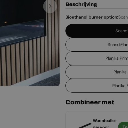
Beschrijving
Bioethanol burner option:
Scan
Scandi
ScandiFla
Planika Pri
Planika
Planika
Combineer met
Buiten
Warmteaflei
Toevoegen
To
frame voor
der voor