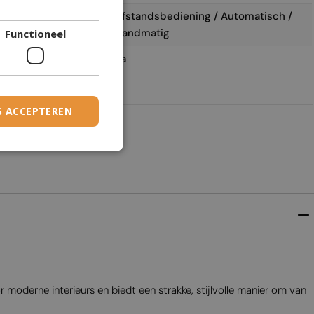
DANISH
Afstandsbediening / Automatisch /
Handmatig
Functioneel
DUTCH
Ja
ESTONIAN
FINNISH
FRENCH
S ACCEPTEREN
2
GERMAN
GREEK
HUNGARIAN
IRISH
ICELANDIC
ITALIAN
LATVIAN
or moderne interieurs en biedt een strakke, stijlvolle manier om van
LITHUANIAN