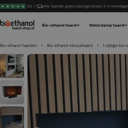
Ga
4,6 / 5
Alle haarden gratis bezorgd binnen 2-4 werkdage
naar
inhoud
Bio-ethanol haard
Waterdamp haard
Bio-ethanol haarden
Bio-ethanol inbouwhaard
1-zijdige bio