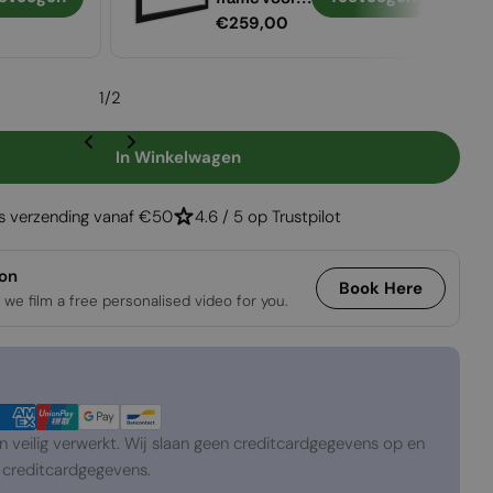
Normale
€259,00
Foco 1000
prijs
1
/
2
In Winkelwagen
 Foco One 1000
gen Voor Foco One 1000
is verzending vanaf €50
4.6 / 5 op Trustpilot
ion
Book Here
 we film a free personalised video for you.
veilig verwerkt. Wij slaan geen creditcardgegevens op en
creditcardgegevens.