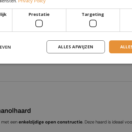
diensten.
Privacy Policy
l
Bediening
ijk
Prestatie
Targeting
Glas inbegrepen
Algemeen / commercieel
GEVEN
ALLES AFWIJZEN
ALLE
Garantie
hanolhaard
d met een
enkelzijdige open constructie
. Deze haard is ideaal vo