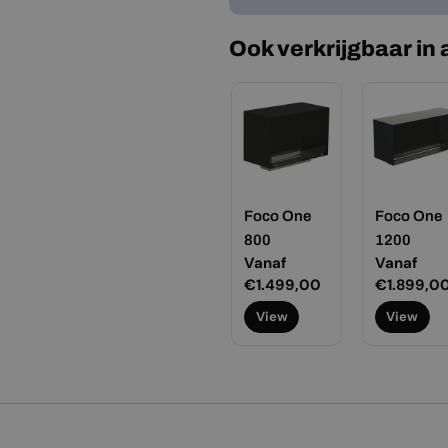
Ook verkrijgbaar in
Foco One
Foco One
800
1200
Normale
Vanaf
Normale
Vanaf
prijs
€1.499,00
prijs
€1.899,0
View
View