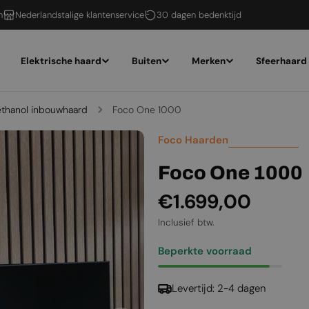
n
Nederlandstalige klantenservice
30 dagen bedenktijd
Elektrische haard
Buiten
Merken
Sfeerhaard
-ethanol inbouwhaard
Foco One 1000
Foco Haarden
Foco One 1000
Normale
€1.699,00
prijs
Inclusief btw.
Beperkte voorraad
Levertijd: 2-4 dagen