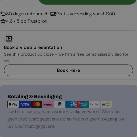
Aantal Verlagen Voor Foco Room Divider 1100 M
Aantal Verhogen Voor Foco Room Divid
30 dagen retourrecht
Gratis verzending vanaf €50
4.6 / 5 op Trustpilot
Book a video presentation
See this product up close - we film a free personalised video for
you.
Book Here
Betaalmethoden
Betaling & Beveiliging
Uw betalingsgegevens worden veilig verwerkt. Wij slaan
geen creditcardgegevens op en hebben geen toegang tot
uw creditcardgegevens.