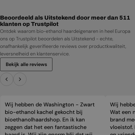
Beoordeeld als Uitstekend door meer dan 511
klanten op Trustpilot
Ontdek waarom bio-ethanol haardeigenaren in heel Europa
ons op Trustpilot beoordelen als Uitstekend - echte,
onafhankelijk geverifieerde reviews over productkwaliteit,
leversnelheid en klantenservice.
Bekijk alle reviews
Wij hebben de Washington - Zwart
Wij hebbe
bio-ethanol kachel gekocht bij
Wat een m
bioethanolhaardshop. En ik kan
brand mee
zeggen dat het een fantastische
vloeistof.
haard is. Wij zijn enorm blij dat wij
en vriend