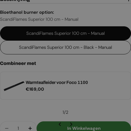
Bioethanol burner option:
ScandiFlames Superior 100 cm - Manual
ScandiFlames Superior 100 cm - Manual
ScandiFlames Superior 100 cm - Black - Manual
Combineer met
Warmteafleider voor Foco 1100
Normale
€169,00
prijs
1
/
2
Aantal
In Winkelwagen