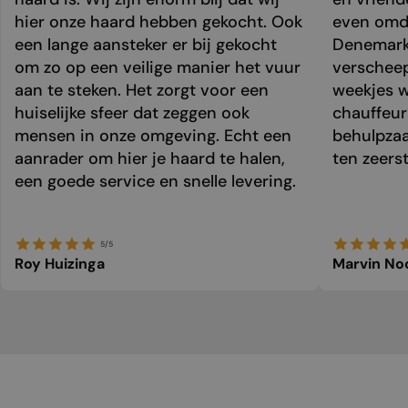
hier onze haard hebben gekocht. Ook
even omda
een lange aansteker er bij gekocht
Denemark
om zo op een veilige manier het vuur
verschee
aan te steken. Het zorgt voor een
weekjes 
huiselijke sfeer dat zeggen ook
chauffeur 
mensen in onze omgeving. Echt een
behulpzaa
aanrader om hier je haard te halen,
ten zeers
een goede service en snelle levering.
5/5
Roy Huizinga
Marvin No