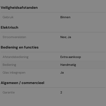
Veiligheidsafstanden
Gebruik
Binnen
Elektrisch
Stroomvereisten
Nee; Ja
Bediening en functies
Afstandsbediening
Extra aankoop
Bediening
Handmatig
Glas inbegrepen
Ja
Algemeen / commercieel
Garantie
2