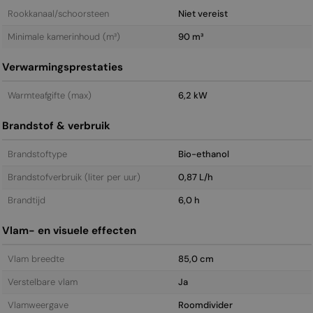
Rookkanaal/schoorsteen
Niet vereist
Minimale kamerinhoud (m³)
90 m³
Verwarmingsprestaties
Warmteafgifte (max)
6,2 kW
Brandstof & verbruik
Brandstoftype
Bio-ethanol
Brandstofverbruik (liter per uur)
0,87 L/h
Brandtijd
6,0 h
Vlam- en visuele effecten
Vlam breedte
85,0 cm
Verstelbare vlam
Ja
Vlamweergave
Roomdivider