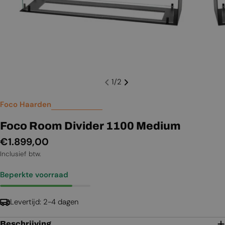
1
/
2
Foco Haarden
Foco Room Divider 1100 Medium
Normale
€1.899,00
prijs
Inclusief btw.
Beperkte voorraad
Levertijd: 2-4 dagen
Beschrijving