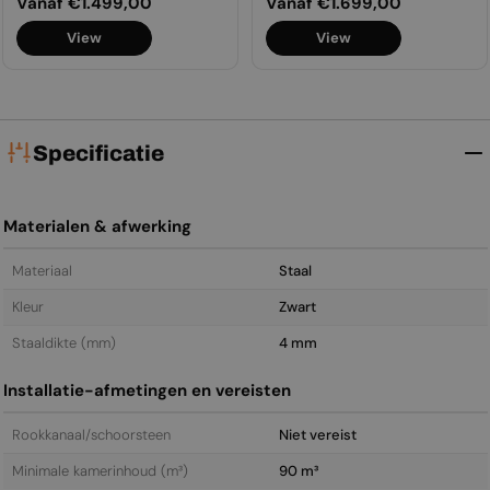
Normale
Vanaf €1.499,00
Normale
Vanaf €1.699,00
prijs
prijs
View
View
Specificatie
Materialen & afwerking
Materiaal
Staal
Kleur
Zwart
Staal­dikte (mm)
4 mm
Installatie-afmetingen en vereisten
Rookkanaal/schoorsteen
Niet vereist
Minimale kamerinhoud (m³)
90 m³