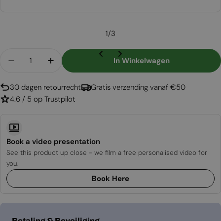
prijs
1
/
3
Aantal
In Winkelwagen
Aantal Verlagen Voor Foco Room Divider 1200
Aantal Verhogen Voor Foco Room Divid
30 dagen retourrecht
Gratis verzending vanaf €50
4.6 / 5 op Trustpilot
Book a video presentation
See this product up close - we film a free personalised video for
you.
Book Here
Betaalmethoden
Betaling & Beveiliging