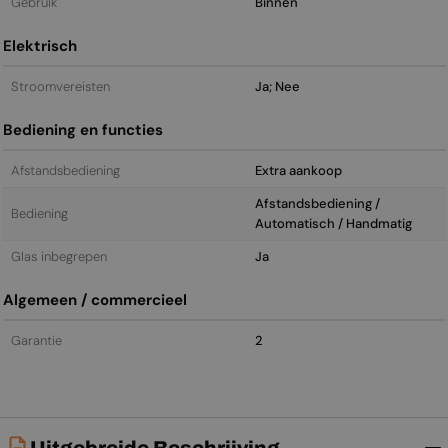
Gebruik
Binnen
Elektrisch
Stroomvereisten
Ja; Nee
Bediening en functies
Afstandsbediening
Extra aankoop
Afstandsbediening /
Bediening
Automatisch / Handmatig
Glas inbegrepen
Ja
Algemeen / commercieel
Garantie
2
Uitgebreide Beschrijving