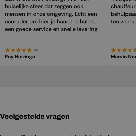
huiselijke sfeer dat zeggen ook
chauffeur 
mensen in onze omgeving. Echt een
behulpzaa
aanrader om hier je haard te halen,
ten zeers
een goede service en snelle levering.
5/5
Roy Huizinga
Marvin No
Veelgestelde vragen