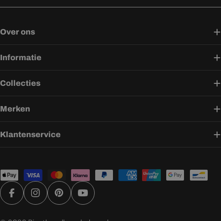
Over ons
Informatie
Collecties
Merken
Klantenservice
Betaalmethoden
Facebook
Instagram
Pinterest
YouTube