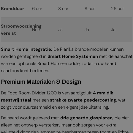
Brandduur
6 uur
8 uur
8 uur
26 uur
Stroomvoorziening
Nee
Ja
Ja
Ja
vereist
Smart Home Integratie:
De Planika brandermodellen kunnen
worden geïntegreerd in
Smart Home Systemen
met de aanschaf
van een optionele Smart Home-module, zodat u uw haard
naadloos kunt bedienen.
Premium Materialen & Design
De Foco Room Divider 1200 is vervaardigd uit
4 mm dik
roestvrij staal
met een
strakke zwarte poedercoating
, wat
zorgt voor duurzaamheid en een eigentijdse uitstraling.
De haard wordt geleverd met
drie geharde glasplaten
, die niet
alleen het ontwerp versterken, maar ook zorgen voor extra
veiligheid door de vlammen te beschermen tegen tocht en lichte