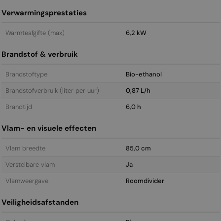
Verwarmingsprestaties
Warmteafgifte (max)
6,2 kW
Brandstof & verbruik
Brandstoftype
Bio-ethanol
Brandstofverbruik (liter per uur)
0,87 L/h
Brandtijd
6,0 h
Vlam- en visuele effecten
Vlam breedte
85,0 cm
Verstelbare vlam
Ja
Vlamweergave
Roomdivider
Veiligheidsafstanden