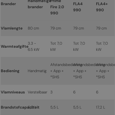
Handmatige
Prime
Brander
FLA4
FLA4+
brander
Fire 2.0
990
990
990
Vlamlengte
80 cm
79 cm
79 cm
79 cm
3.3 -
Tot 7,0
Tot 7,0
Tot 7,0
Warmteafgifte
6.5 kW
kW
kW
kW
Afstandsbediening
Afstandsbediening
Afstandsbe
Bediening
Handmatig
+ App +
+ App +
+ App +
*SHS
*SHS
*SHS
Vlamniveaus
Verstelbaar
3
6
6
Brandstofcapaciteit
5,0 L
5,5 L
5,5 L
17,2 L