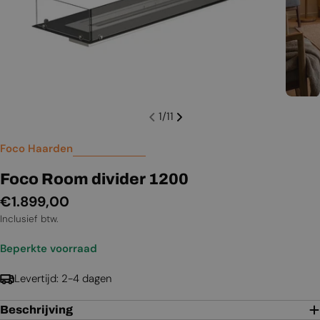
1
/
11
Foco Haarden
Foco Room divider 1200
Normale
€1.899,00
prijs
Inclusief btw.
Beperkte voorraad
Levertijd: 2-4 dagen
Beschrijving