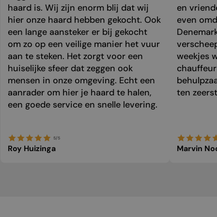
haard is. Wij zijn enorm blij dat wij
en vriend
hier onze haard hebben gekocht. Ook
even omda
een lange aansteker er bij gekocht
Denemark
om zo op een veilige manier het vuur
verschee
aan te steken. Het zorgt voor een
weekjes 
huiselijke sfeer dat zeggen ook
chauffeur 
mensen in onze omgeving. Echt een
behulpzaa
aanrader om hier je haard te halen,
ten zeers
een goede service en snelle levering.
5/5
Roy Huizinga
Marvin No