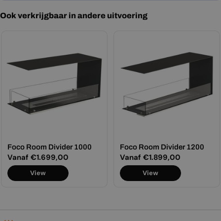
Ook verkrijgbaar in andere uitvoering
Foco Room Divider 1000
Foco Room Divider 1200
Normale
Vanaf €1.699,00
Normale
Vanaf €1.899,00
prijs
prijs
View
View