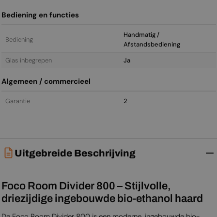
Bediening en functies
Handmatig /
Bediening
Afstandsbediening
Glas inbegrepen
Ja
Algemeen / commercieel
Garantie
2
Uitgebreide Beschrijving
Foco Room Divider 800 – Stijlvolle,
driezijdige ingebouwde bio-ethanol haard
De Foco Room Divider 800 is een moderne, ingebouwde bio-