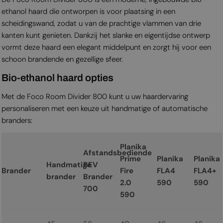
ethanol haard die ontworpen is voor plaatsing in een
scheidingswand, zodat u van de prachtige vlammen van drie
kanten kunt genieten. Dankzij het slanke en eigentijdse ontwerp
vormt deze haard een elegant middelpunt en zorgt hij voor een
schoon brandende en gezellige sfeer.
Bio-ethanol haard opties
Met de Foco Room Divider 800 kunt u uw haardervaring
personaliseren met een keuze uit handmatige of automatische
branders:
Planika
Afstandsbediende
Prime
Planika
Planika
Handmatige
BEV
Brander
Fire
FLA4
FLA4+
brander
Brander
2.0
590
590
700
590