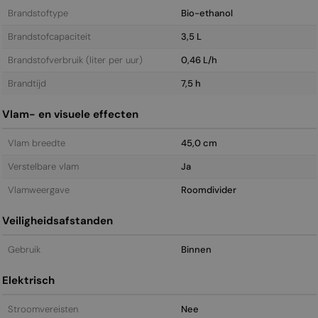
Brandstoftype
Bio-ethanol
Brandstofcapaciteit
3,5 L
Brandstofverbruik (liter per uur)
0,46 L/h
Brandtijd
7,5 h
Vlam- en visuele effecten
Vlam breedte
45,0 cm
Verstelbare vlam
Ja
Vlamweergave
Roomdivider
Veiligheidsafstanden
Gebruik
Binnen
Elektrisch
Stroomvereisten
Nee