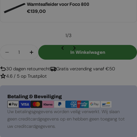
Warmteafleider voor Foco 800
Normale
€139,00
prijs
1
/
3
Aantal
In Winkelwagen
Aantal Verlagen Voor Foco Room Divider 800
Aantal Verhogen Voor Foco Room Divid
30 dagen retourrecht
Gratis verzending vanaf €50
4.6 / 5 op Trustpilot
Betaalmethoden
Betaling & Beveiliging
Uw betalingsgegevens worden veilig verwerkt. Wij slaan
geen creditcardgegevens op en hebben geen toegang tot
uw creditcardgegevens.