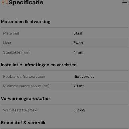
Specificatie
Materialen & afwerking
Materiaal
Staal
Kleur
Zwart
Staal­dikte (mm)
4 mm
Installatie-afmetingen en vereisten
Rookkanaal/schoorsteen
Niet vereist
Minimale kamerinhoud (m³)
70 m³
Verwarmingsprestaties
Warmteafgifte (max)
3,2 kW
Brandstof & verbruik