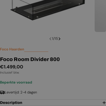
1
/
15
Foco Haarden
Foco Room Divider 800
Normale
€1.499,00
prijs
Inclusief btw.
Beperkte voorraad
Levertijd: 2-4 dagen
Description