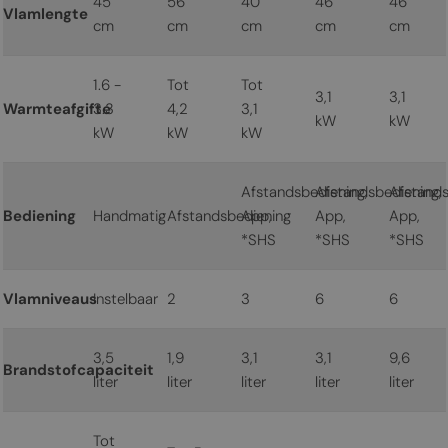
45
56
40
46
46
Vlamlengte
cm
cm
cm
cm
cm
1.6 -
Tot
Tot
3,1
3,1
Warmteafgifte
3.3
4,2
3,1
kW
kW
kW
kW
kW
Afstandsbediening,
Afstandsbediening,
Afstands
Bediening
Handmatig
Afstandsbediening
App,
App,
App,
*SHS
*SHS
*SHS
Vlamniveaus
Instelbaar
2
3
6
6
3,5
1,9
3,1
3,1
9,6
Brandstofcapaciteit
liter
liter
liter
liter
liter
Tot