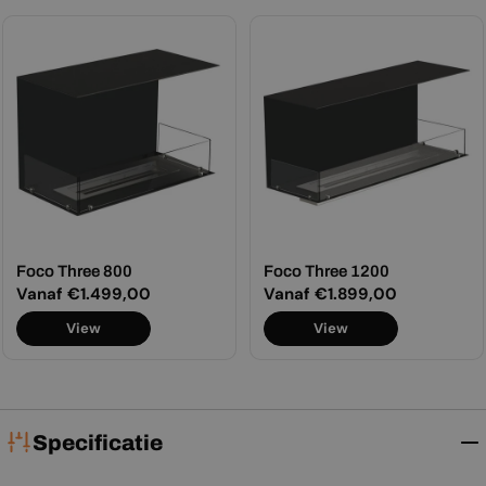
Foco Three 800
Foco Three 1200
Normale
Vanaf €1.499,00
Normale
Vanaf €1.899,00
prijs
prijs
View
View
Specificatie