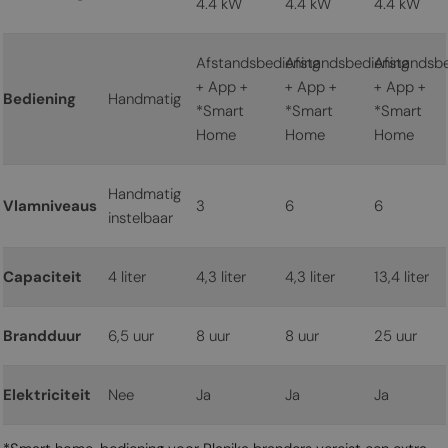
4.4 kW
4.4 kW
4.4 kW
Afstandsbediening
Afstandsbediening
Afstandsbe
+ App +
+ App +
+ App +
Bediening
Handmatig
*Smart
*Smart
*Smart
Home
Home
Home
Handmatig
Vlamniveaus
3
6
6
instelbaar
Capaciteit
4 liter
4,3 liter
4,3 liter
13,4 liter
Brandduur
6,5 uur
8 uur
8 uur
25 uur
Elektriciteit
Nee
Ja
Ja
Ja