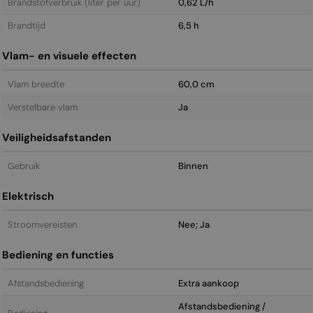
Brandstofverbruik (liter per uur)
0,62 L/h
Brandtijd
6,5 h
Vlam- en visuele effecten
Vlam breedte
60,0 cm
Verstelbare vlam
Ja
Veiligheidsafstanden
Gebruik
Binnen
Elektrisch
Stroomvereisten
Nee; Ja
Bediening en functies
Afstandsbediening
Extra aankoop
Afstandsbediening /