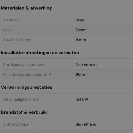
Materialen & afwerking
Materiaal
Staal
Kleur
Zwart
Staal­dikte (mm)
4 mm
Installatie-afmetingen en vereisten
Rookkanaal/schoorsteen
Niet vereist
Minimale kamerinhoud (m³)
80 m³
Verwarmingsprestaties
Warmteafgifte (max)
4,4 kW
Brandstof & verbruik
Brandstoftype
Bio-ethanol