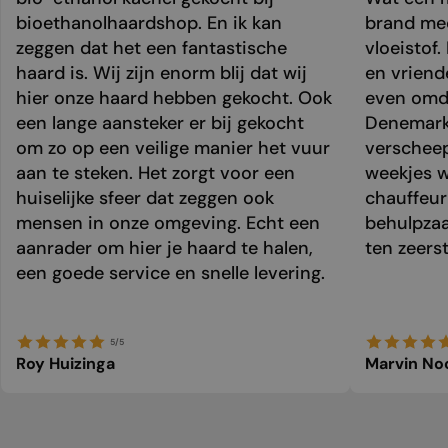
bioethanolhaardshop. En ik kan
brand mee
zeggen dat het een fantastische
vloeistof.
haard is. Wij zijn enorm blij dat wij
en vriend
hier onze haard hebben gekocht. Ook
even omda
een lange aansteker er bij gekocht
Denemark
om zo op een veilige manier het vuur
verschee
aan te steken. Het zorgt voor een
weekjes 
huiselijke sfeer dat zeggen ook
chauffeur 
mensen in onze omgeving. Echt een
behulpzaa
aanrader om hier je haard te halen,
ten zeers
een goede service en snelle levering.
5/5
Roy Huizinga
Marvin No