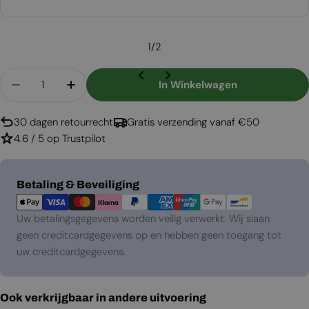
prijs
1
/
2
Aantal
In Winkelwagen
Aantal Verlagen Voor Foco Three 1000
Aantal Verhogen Voor Foco Three 1000
30 dagen retourrecht
Gratis verzending vanaf €50
4.6 / 5 op Trustpilot
Betaalmethoden
Betaling & Beveiliging
Uw betalingsgegevens worden veilig verwerkt. Wij slaan
geen creditcardgegevens op en hebben geen toegang tot
uw creditcardgegevens.
Ook verkrijgbaar in andere uitvoering