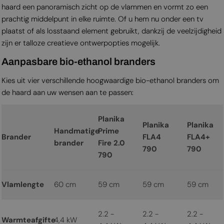
haard een panoramisch zicht op de vlammen en vormt zo een
prachtig middelpunt in elke ruimte. Of u hem nu onder een tv
plaatst of als losstaand element gebruikt, dankzij de veelzijdigheid
zijn er talloze creatieve ontwerpopties mogelijk.
Aanpasbare bio-ethanol branders
Kies uit vier verschillende hoogwaardige bio-ethanol branders om
de haard aan uw wensen aan te passen:
Planika
Planika
Planika
Handmatige
Prime
Brander
FLA4
FLA4+
brander
Fire 2.0
790
790
790
Vlamlengte
60 cm
59 cm
59 cm
59 cm
2.2 -
2.2 -
2.2 -
Warmteafgifte
4,4 kW