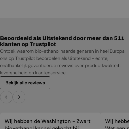
Installatiehandleiding
Gebruikershandleiding
Productblad
Beoordeeld als Uitstekend door meer dan 511
klanten op Trustpilot
Ontdek waarom bio-ethanol haardeigenaren in heel Europa
ons op Trustpilot beoordelen als Uitstekend - echte,
onafhankelijk geverifieerde reviews over productkwaliteit,
leversnelheid en klantenservice.
Bekijk alle reviews
Wij hebben de Washington - Zwart
Wij hebbe
bio-ethanol kachel gekocht bij
Wat een m