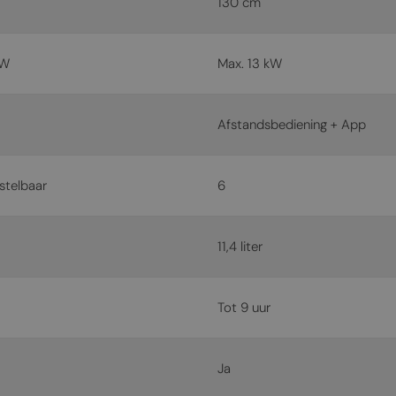
130 cm
kW
Max. 13 kW
Afstandsbediening + App
stelbaar
6
11,4 liter
Tot 9 uur
Ja