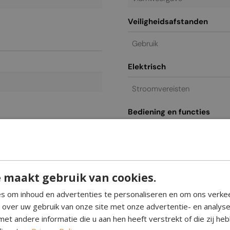
Veiligheidsafstanden
Gebruik
Elektrisch
Stroomvereisten
Bediening en functies
Bediening
t
Glas inbegrepen
 maakt gebruik van cookies.
Algemeen / commercieel
s om inhoud en advertenties te personaliseren en om ons verke
e over uw gebruik van onze site met onze advertentie- en analys
l
Garantie
et andere informatie die u aan hen heeft verstrekt of die zij h