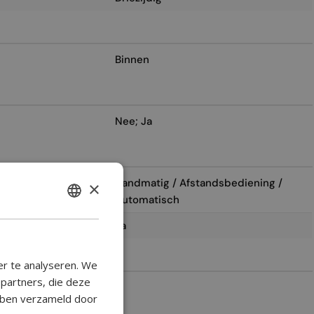
Binnen
Nee; Ja
Handmatig / Afstandsbediening /
×
Automatisch
ENGLISH
Ja
BULGARIAN
CROATIAN
er te analyseren. We
CATALAN
epartners, die deze
2
ebben verzameld door
CZECH