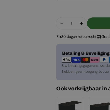
Aantal
Aantal Verlagen Voor 
Aantal Verho
30 dagen retourrecht
Grat
Betaalmethoden
Betaling & Beveiliging
Uw betalingsgegevens worden 
hebben geen toegang tot uw 
Ook verkrijgbaar in