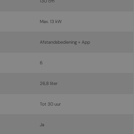
130 cm
MALTESE
NORWEGIAN
Max. 13 kW
POLISH
PORTUGUESE
Afstandsbediening + App
ROMANIAN
RUSSIAN
6
SERBIAN
SLOVAK
26,8 liter
SLOVENIAN
SPANISH
Tot 30 uur
SWEDISH
TURKISH
Ja
UKRAINIAN