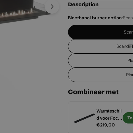
Description
Open media 1 in een venster
Bioethanol burner option:
Scan
Scan
ScandiF
Pl
Pla
Combineer met
Vol glas -
Warmteschil
Toevoegen
To
400 mm
d voor Foco
Normale
€219,00
Normale
€219,00
haarden
prijs
prijs