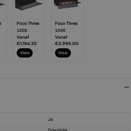
e
Foco Three
Foco Three
1200
1500
Normale
Vanaf
Normale
Vanaf
prijs
€1.154,30
prijs
€2.999,00
View
View
Ja
Driezijdig