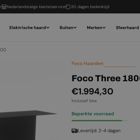
n
Nederlandstalige klantenservice
30 dagen bedenktijd
Elektrische haard
Buiten
Merken
Sfeerhaard
800
Foco Haarden
Foco Three 180
Normale
€1.994,30
prijs
Inclusief btw.
Beperkte voorraad
Levertijd: 2-4 dagen