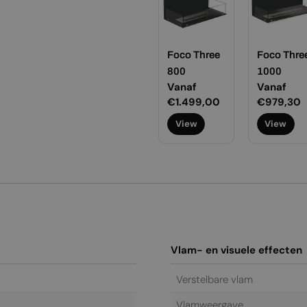
Foco Three
Foco Thre
800
1000
Normale
Vanaf
Normale
Vanaf
prijs
€1.499,00
prijs
€979,30
View
View
Vlam- en visuele effecten
Verstelbare vlam
Vlamweergave