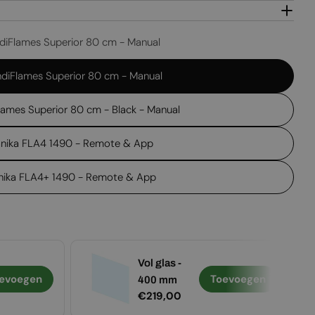
Open media 2 in
diFlames Superior 80 cm - Manual
diFlames Superior 80 cm - Manual
lames Superior 80 cm - Black - Manual
anika FLA4 1490 - Remote & App
nika FLA4+ 1490 - Remote & App
Vol glas -
evoegen
Toevoegen
400 mm
Normale
€219,00
prijs