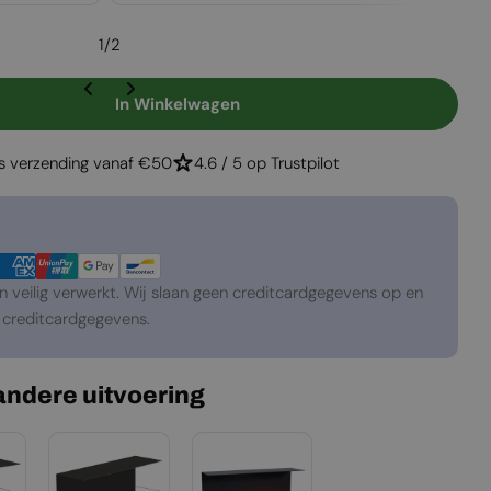
1
/
2
In Winkelwagen
Foco Three 1800
gen Voor Foco Three 1800
is verzending vanaf €50
4.6 / 5 op Trustpilot
veilig verwerkt. Wij slaan geen creditcardgegevens op en
creditcardgegevens.
 andere uitvoering